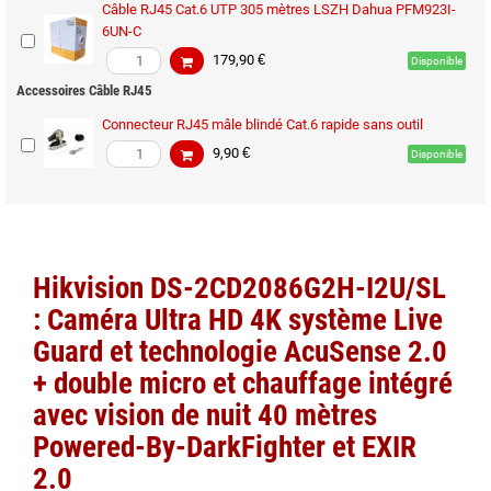
Câble RJ45 Cat.6 UTP 305 mètres LSZH Dahua PFM923I-
6UN-C
179,90 €
Disponible
Accessoires Câble RJ45
Connecteur RJ45 mâle blindé Cat.6 rapide sans outil
9,90 €
Disponible
Hikvision DS-2CD2086G2H-I2U/SL
: Caméra Ultra HD 4K
système Live
Guard et
technologie AcuSense 2.0
+ double micro et chauffage intégré
avec v
ision de nuit 40 mètres
Powered-By-DarkFighter et EXIR
2.0