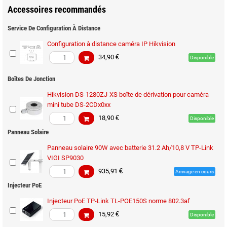
Accessoires recommandés
Service De Configuration À Distance
Configuration à distance caméra IP Hikvision
34,90 €
Disponible
Boîtes De Jonction
Hikvision DS-1280ZJ-XS boîte de dérivation pour caméra
mini tube DS-2CDx0xx
18,90 €
Disponible
Panneau Solaire
Panneau solaire 90W avec batterie 31.2 Ah/10,8 V TP-Link
VIGI SP9030
935,91 €
Arrivage en cours
Injecteur PoE
Injecteur PoE TP-Link TL-POE150S norme 802.3af
15,92 €
Disponible