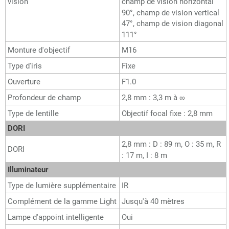
vision
champ de vision horizontal
90°, champ de vision vertical
47°, champ de vision diagonal
111°
Monture d'objectif
M16
Type d'iris
Fixe
Ouverture
F1.0
Profondeur de champ
2,8 mm : 3,3 m à ∞
Type de lentille
Objectif focal fixe : 2,8 mm
DORI
2,8 mm : D : 89 m, O : 35 m, R
DORI
: 17 m, I : 8 m
Illuminateur
Type de lumière supplémentaire
IR
Complément de la gamme Light
Jusqu'à 40 mètres
Lampe d'appoint intelligente
Oui