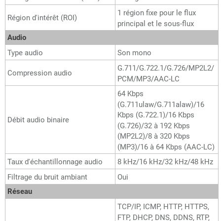
1 région fixe pour le flux
Région d'intérêt (ROI)
principal et le sous-flux
Audio
Type audio
Son mono
G.711/G.722.1/G.726/MP2L2/
Compression audio
PCM/MP3/AAC-LC
64 Kbps
(G.711ulaw/G.711alaw)/16
Kbps (G.722.1)/16 Kbps
Débit audio binaire
(G.726)/32 à 192 Kbps
(MP2L2)/8 à 320 Kbps
(MP3)/16 à 64 Kbps (AAC-LC)
Taux d'échantillonnage audio
8 kHz/16 kHz/32 kHz/48 kHz
Filtrage du bruit ambiant
Oui
Réseau
TCP/IP, ICMP, HTTP, HTTPS,
FTP, DHCP, DNS, DDNS, RTP,