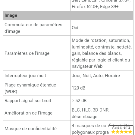
Service local : Chrome 57.0+,
Firefox 52.0+, Edge 89+
Image
Commutateur de paramètres
Oui
d'image
Mode de rotation, saturation,
luminosité, contraste, netteté,
Paramètres de l'image
gain, balance des blancs,
réglable par logiciel client ou
navigateur Web
Interrupteur jour/nuit
Jour, Nuit, Auto, Horaire
Plage dynamique étendue
120 dB
(WDR)
Rapport signal sur bruit
≥ 52 dB
BLC, HLC, 3D DNR,
Amélioration de l'image
désembuage
4 masques de confidentialité
Avis clients
Masque de confidentialité
★
★
★
★
★
polygonaux programmables