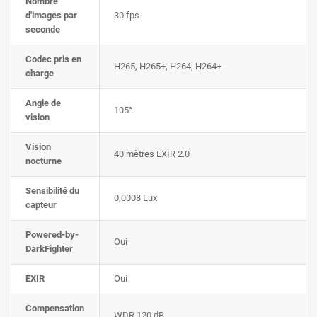
Nombre
d'images par
30 fps
seconde
Codec pris en
H265, H265+, H264, H264+
charge
Angle de
105°
vision
Vision
40 mètres EXIR 2.0
nocturne
Sensibilité du
0,0008 Lux
capteur
Powered-by-
Oui
DarkFighter
EXIR
Oui
Compensation
WDR 120 dB