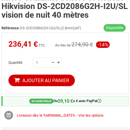
Hikvision DS-2CD2086G2H-I2U/SL
vision de nuit 40 mètres
Disponible
Référence
DS-2CD2086G2H-I2U/SL(2.8mm)(eF)
236,41 €
274,90 €
-14%
Au lieu de
TTC
Quantité
AJOUTER AU PANIER
59,10 €
🛈
Ou
x 4 avec PayPal
4X SANS FRAIS
Livraison dès le %MINIMAL_DATE% - Voir les options