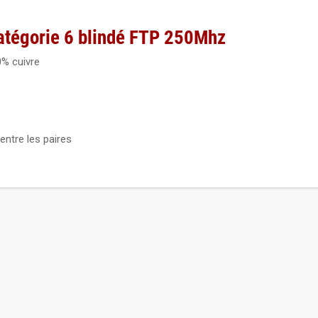
Noyau RJ45 femelle Cat6A blindé Elbac 943545-S0
atégorie 6 blindé FTP 250Mhz
0% cuivre
entre les paires