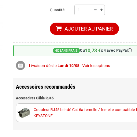
Quantité
AJOUTER AU PANIER
10,73 €
🛈
Ou
x 4 avec PayPal
4X SANS FRAIS
Livraison dès le
Lundi 10/08
- Voir les options
Accessoires recommandés
Accessoires Câble RJ45
Coupleur RJ45 blindé Cat.6a femelle / femelle compatible 
KEYSTONE
Connecteur RJ45 mâle blindé Cat.6 rapide sans outil Elba