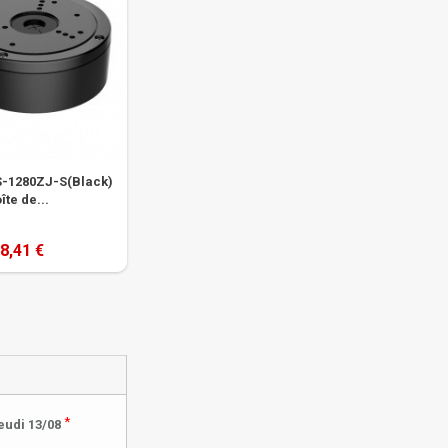
S-1280ZJ-S(Black)
îte de...
8,41 €
*
eudi 13/08