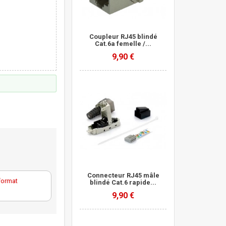
Coupleur RJ45 blindé
Cat.6a femelle /...
9,90 €
Connecteur RJ45 mâle
format
blindé Cat.6 rapide...
9,90 €
c 942545-S0