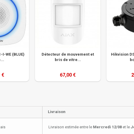
1-I-WE (BLUE)
Détecteur de mouvement et
Hikvision D
...
bris de vitre...
bo
 €
67,00 €
2
Livraison
lais
Livraison estimée entre le
Mercredi 12/08
et le
J