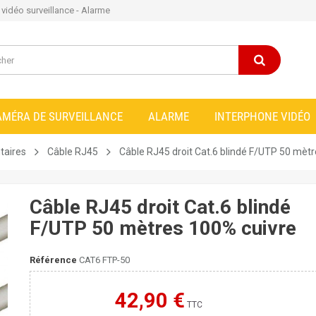
e vidéo surveillance - Alarme
AMÉRA DE SURVEILLANCE
ALARME
INTERPHONE VIDÉO
taires
Câble RJ45
Câble RJ45 droit Cat.6 blindé F/UTP 50 mèt
Câble RJ45 droit Cat.6 blindé
F/UTP 50 mètres 100% cuivre
Référence
CAT6 FTP-50
42,90 €
Moins cher ailleurs ?
TTC