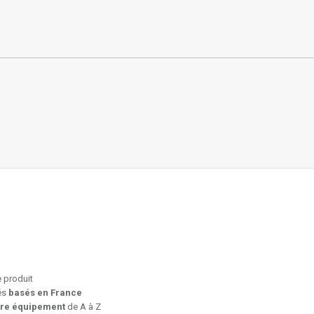
e produit
iés
basés en France
tre équipement
de A à Z