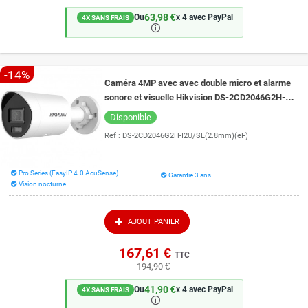
63,98 €
Ou
x 4 avec PayPal
4X SANS FRAIS
🛈
-14%
Caméra 4MP avec avec double micro et alarme
sonore et visuelle Hikvision DS-2CD2046G2H-
I2U/SL vision de nuit 40 mètres
Disponible
Ref :
DS-2CD2046G2H-I2U/SL(2.8mm)(eF)
Pro Series (EasyIP 4.0 AcuSense)
Garantie 3 ans
Vision nocturne
AJOUT PANIER
167,61 €
TTC
194,90 €
41,90 €
Ou
x 4 avec PayPal
4X SANS FRAIS
🛈