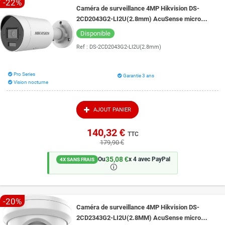
-22%
Caméra de surveillance 4MP Hikvision DS-
2CD2043G2-LI2U(2.8mm) AcuSense micro
intégré vision de nuit couleur 40 mètres
Disponible
Ref :
DS-2CD2043G2-LI2U(2.8mm)
Pro Series
Garantie 3 ans
Vision nocturne
AJOUT PANIER
140,32 €
TTC
179,90 €
35,08 €
Ou
x 4 avec PayPal
4X SANS FRAIS
🛈
-20%
Caméra de surveillance 4MP Hikvision DS-
2CD2343G2-LI2U(2.8MM) AcuSense micro