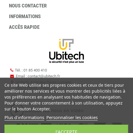
NOUS CONTACTER
INFORMATIONS
ACCÈS RAPIDE
Tél. : 01 85 400 410
Email : contact
@
ubitech.fr
Ubitech, 4 rue des frères Lumière
Ce site Web utilise ses propres cookies et ceux de tiers pour
78370 Plaisir - France
améliorer nos services et vous montrer des publicités liées à
vos préférences en analysant vos habitudes de navigation.
Pour donner votre consentement à son utilisation, appuyez
sur le bouton Accepter.
Plus d'informations
Personnaliser les cookies
J'ACCEPTE