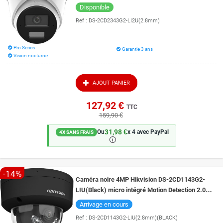
intégré vision de nuit couleur 30 mètres
Disponible
Ref :
DS-2CD2343G2-LI2U(2.8mm)
Pro Series
Garantie 3 ans
Vision nocturne
AJOUT PANIER
127,92 €
TTC
159,90 €
31,98 €
Ou
x 4 avec PayPal
4X SANS FRAIS
🛈
-14%
Caméra noire 4MP Hikvision DS-2CD1143G2-
LIU(Black) micro intégré Motion Detection 2.0
vision de nuit couleur Dual Light 30 m
Arrivage en cours
Ref :
DS-2CD1143G2-LIU(2.8mm)(BLACK)