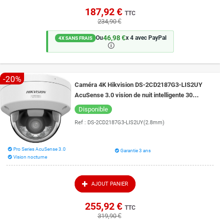
187,92 €
TTC
234,90 €
46,98 €
Ou
x 4 avec PayPal
4X SANS FRAIS
🛈
-20%
Caméra 4K Hikvision DS-2CD2187G3-LIS2UY
AcuSense 3.0 vision de nuit intelligente 30
mètres ColorVu 3.0
Disponible
Ref :
DS-2CD2187G3-LIS2UY(2.8mm)
Pro Series AcuSense 3.0
Garantie 3 ans
Vision nocturne
AJOUT PANIER
255,92 €
TTC
319,90 €