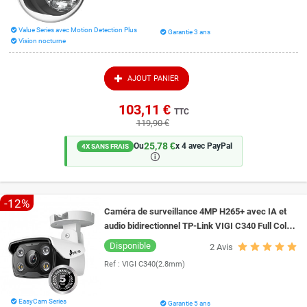
Value Series avec Motion Detection Plus
Garantie 3 ans
Vision nocturne
AJOUT PANIER
103,11 €
TTC
119,90 €
25,78 €
Ou
x 4 avec PayPal
4X SANS FRAIS
🛈
-12%
Caméra de surveillance 4MP H265+ avec IA et
audio bidirectionnel TP-Link VIGI C340 Full Color
vision de nuit couleur 30 mètres
Disponible
2
Avis
Ref :
VIGI C340(2.8mm)
EasyCam Series
Garantie 5 ans