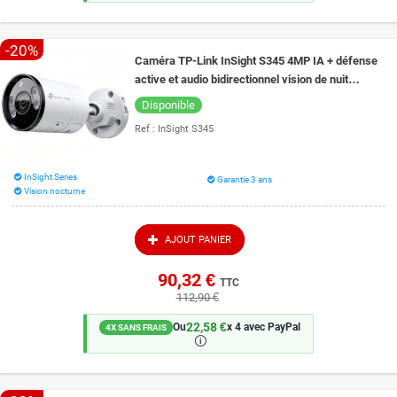
-20%
Caméra TP-Link InSight S345 4MP IA + défense
active et audio bidirectionnel vision de nuit
couleur 30 mètres
Disponible
Ref :
InSight S345
InSight Series
Garantie 3 ans
Vision nocturne
AJOUT PANIER
90,32 €
TTC
112,90 €
22,58 €
Ou
x 4 avec PayPal
4X SANS FRAIS
🛈