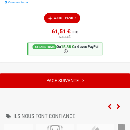
Vision nocturne
AJOUT PANIER
61,51 €
TTC
69,90 €
15,38 €
Ou
x 4 avec PayPal
4X SANS FRAIS
🛈
PAGE SUIVANTE
ILS NOUS FONT CONFIANCE