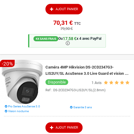
caméra rejoint votre box sans câblage réseau. Dans les deux cas,
l'application gratuite
Hik-Connect
ou DMSS vous donne le direct, les
AJOUT PANIER
alertes et les enregistrements sur smartphone.
70,31 €
TTC
79,90 €
17,58 €
Ou
x 4 avec PayPal
4X SANS FRAIS
🛈
-20%
Caméra 4MP Hikvision DS-2CD2347G3-
LIS2UY/SL AcuSense 3.0 Live Guard et vision de
nuit intelligente 30 mètres ColorVu 3.0
Disponible
1
Avis
Ref :
DS-2CD2347G3-LIS2UY/SL(2.8mm)
Pro Series AcuSense 3.0
Garantie 3 ans
Vision nocturne
AJOUT PANIER