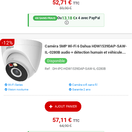
52,71 €
TTC
59,90 €
13,18 €
Ou
x 4 avec PayPal
4X SANS FRAIS
🛈
-12%
Caméra 5MP Wi-Fi 6 Dahua HDW1539DAP-SAW-
IL-0280B audio + détection humain et véhicule
vision de nuit couleur 30 mètres
Disponible
Ref :
DH-IPC-HDW1539DAP-SAW-IL-0280B
Wi-Fi Series
Caméra wifi sans fil
Vision nocturne
Garantie 2 ans
AJOUT PANIER
57,11 €
TTC
64,90 €