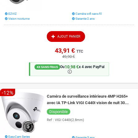
EZVIZ
Caméra wifi sans fil
Vision nocturne
Garantie 2 ans
AJOUT PANIER
43,91 €
TTC
49,90 €
10,98 €
Ou
x 4 avec PayPal
4X SANS FRAIS
🛈
-12%
Caméra de surveillance intérieure 4MP H265+
avec IA TP-Link VIGI C440I vision de nuit 30
mètres
Disponible
Ref :
VIGI C440I(2.8mm)
EasyCam Series
Garantie 5 ans