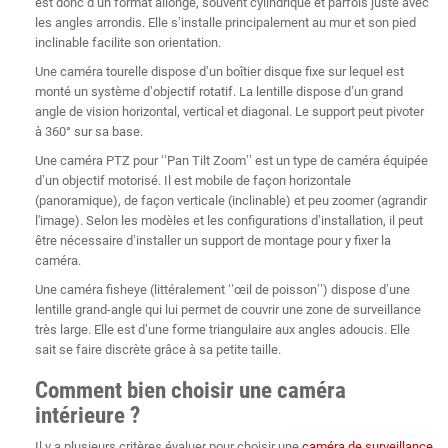
est donc d’un format allongé, souvent cylindrique et parfois juste avec
les angles arrondis. Elle s’installe principalement au mur et son pied
inclinable facilite son orientation.
Une caméra tourelle dispose d’un boîtier disque fixe sur lequel est
monté un système d’objectif rotatif. La lentille dispose d’un grand
angle de vision horizontal, vertical et diagonal. Le support peut pivoter
à 360° sur sa base.
Une caméra PTZ pour ‘’Pan Tilt Zoom’’ est un type de caméra équipée
d’un objectif motorisé. Il est mobile de façon horizontale
(panoramique), de façon verticale (inclinable) et peu zoomer (agrandir
l'image). Selon les modèles et les configurations d’installation, il peut
être nécessaire d’installer un support de montage pour y fixer la
caméra.
Une caméra fisheye (littéralement ‘’œil de poisson’’) dispose d’une
lentille grand-angle qui lui permet de couvrir une zone de surveillance
très large. Elle est d’une forme triangulaire aux angles adoucis. Elle
sait se faire discrète grâce à sa petite taille.
Comment bien choisir une caméra
intérieure ?
Il y a plusieurs critères évaluer pour choisir une
caméra de surveillance