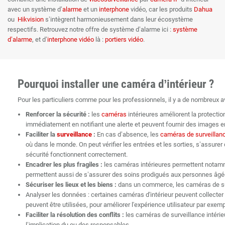
avec un système d’
alarme
et un
interphone
vidéo, car les produits
Dahua
ou
Hikvision
s’intègrent harmonieusement dans leur écosystème
respectifs. Retrouvez notre offre de système d’alarme ici :
système
d’alarme
, et d’
interphone vidéo
là :
portiers vidéo
.
Pourquoi installer une caméra d’intérieur ?
Pour les particuliers comme pour les professionnels, il y a de nombreux 
Renforcer la sécurité :
les
caméras
intérieures améliorent la protecti
immédiatement en notifiant une alerte et peuvent fournir des images e
Faciliter la
surveillance
:
En cas d’absence, les
caméras de surveillan
où dans le monde. On peut vérifier les entrées et les sorties, s’assure
sécurité fonctionnent correctement.
Encadrer les plus fragiles :
les caméras intérieures permettent notammen
permettent aussi de s’assurer des soins prodigués aux personnes âgée
Sécuriser les lieux et les biens :
dans un commerce, les caméras de surv
Analyser les données : certaines caméras d'intérieur peuvent collect
peuvent être utilisées, pour améliorer l'expérience utilisateur par exemp
Faciliter la résolution des conflits :
les caméras de surveillance intérie
l’implication du ou des responsables.