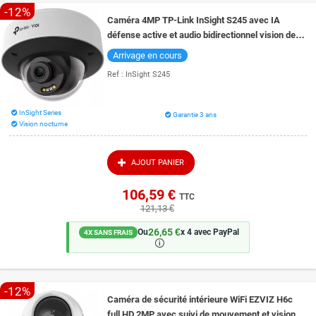
et enregistrements, où que vous soyez.
-12%
Caméra 4MP TP-Link InSight S245 avec IA
défense active et audio bidirectionnel vision de
nuit couleur 30 mètres
Arrivage en cours
Ref :
InSight S245
InSight Series
Garantie 3 ans
Vision nocturne
AJOUT PANIER
106,59 €
TTC
121,13 €
26,65 €
Ou
x 4 avec PayPal
4X SANS FRAIS
🛈
-12%
Caméra de sécurité intérieure WiFi EZVIZ H6c
full HD 2MP avec suivi de mouvement et vision