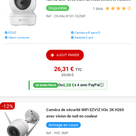
de nuit 10 mètres
Disponible
1
Avis
Ref :
CS-H6c-R101-1G2WF
EZVIZ
Caméra wifi sans fil
Vision nocturne
Garantie 2 ans
AJOUT PANIER
26,31 €
TTC
29,90 €
6,58 €
🛈
Ou
x 4 avec PayPal
4X SANS FRAIS
-12%
Caméra de sécurité WiFi EZVIZ H3c 2K H265
avec vision de nuit en couleur
Arrivage en cours
Ref :
H3C 3MP