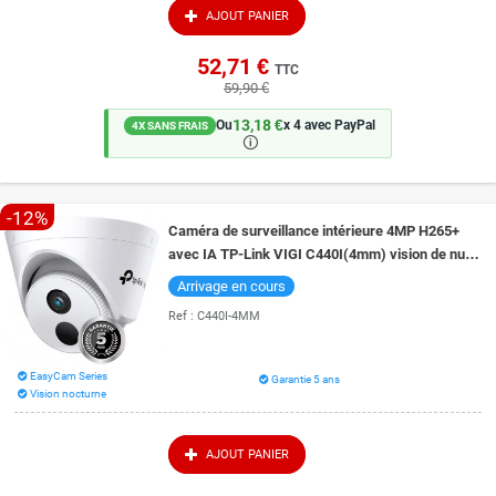
AJOUT PANIER
52,71 €
TTC
59,90 €
13,18 €
Ou
x 4 avec PayPal
4X SANS FRAIS
🛈
-12%
Caméra de surveillance intérieure 4MP H265+
avec IA TP-Link VIGI C440I(4mm) vision de nuit
30 mètres
Arrivage en cours
Ref :
C440I-4MM
EasyCam Series
Garantie 5 ans
Vision nocturne
AJOUT PANIER