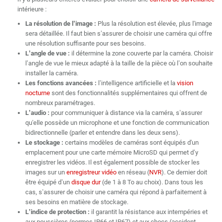
intérieure :
La résolution de l’image :
Plus la résolution est élevée, plus l'image
sera détaillée. Il faut bien s’assurer de choisir une caméra qui offre
une résolution suffisante pour ses besoins.
L’angle de vue :
il détermine la zone couverte par la caméra. Choisir
l’angle de vue le mieux adapté à la taille de la pièce où l’on souhaite
installer la caméra.
Les fonctions avancées :
l’intelligence artificielle et la
vision
nocturne
sont des fonctionnalités supplémentaires qui offrent de
nombreux paramétrages.
L’audio :
pour communiquer à distance via la caméra, s’assurer
qu'elle possède un microphone et une fonction de communication
bidirectionnelle (parler et entendre dans les deux sens).
Le stockage :
certains modèles de caméras sont équipés d'un
emplacement pour une carte mémoire
MicroSD
qui permet d’y
enregistrer les vidéos. Il est également possible de stocker les
images sur un
enregistreur vidéo
en réseau (
NVR
). Ce dernier doit
être équipé d’un
disque dur
(de 1 à 8 To au choix). Dans tous les
cas, s’assurer de choisir une caméra qui répond à parfaitement à
ses besoins en matière de stockage.
L’indice de protection :
il garantit la résistance aux intempéries et
aux poussières (normes IP66 et IP67) et aux chocs (accident,