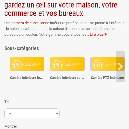
gardez un œil sur votre maison, votre
commerce et vos bureaux
Une
caméra de surveillance
intérieure protège ce qui se passe à l'intérieur
: le salon en votre absence, la caisse d'un commerce, une réserve, un
bureau ou un couloir. Notre gamme couvre tous les
Lire plus
usages avec les
caméras
intérieures
Hikvision
,
Dahua
, Ajax et
TP-Link
VIGI
: modèles compacts et discrets, caméras motorisées qui pivotent à
Sous-catégories
la demande, audio bidirectionnel, détection intelligente et
vision de nuit
.
Ubitech est distributeur officiel de ces quatre marques.
Comment choisir une caméra intérieure ?
Caméra intérieure focale fixe
Caméra intérieure varifocale
Caméra PTZ intérieure
Posez-vous trois questions. Que voulez-vous voir : un point précis (une
porte, une caisse) appelle une
caméra
fixe grand angle, une pièce entière
se couvre mieux avec une caméra motorisée qui pivote. Voulez-vous
interagir : l'audio bidirectionnel permet d'entendre et de parler à distance,
pour rassurer un enfant, dissuader un intrus ou échanger avec un
Tri
employé. Et comment la raccorder : le Wi-Fi s'installe en quelques minutes
sur une prise, le PoE s'intègre à une installation de
vidéosurveillance
durable avec enregistreur.
Montrer