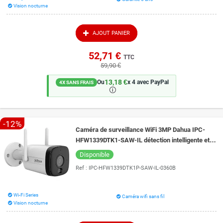
Vision nocturne
AJOUT PANIER
52,71 €
TTC
59,90 €
13,18 €
Ou
x 4 avec PayPal
4X SANS FRAIS
🛈
-12%
Caméra de surveillance WiFi 3MP Dahua IPC-
HFW1339DTK1-SAW-IL détection intelligente et
vision couleur de nuit 30 mètres
Disponible
Ref :
IPC-HFW1339DTK1P-SAW-IL-0360B
Wi-Fi Series
Caméra wifi sans fil
Vision nocturne