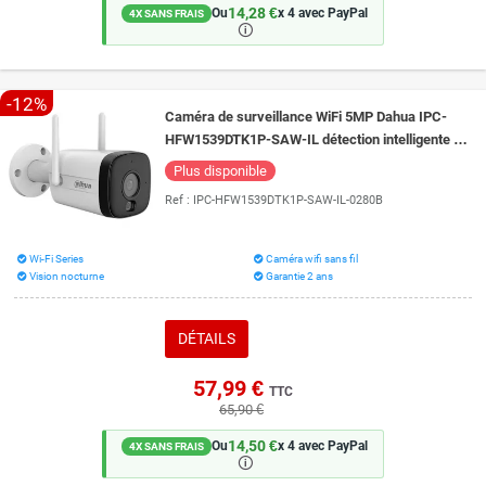
14,28 €
Ou
x 4 avec PayPal
4X SANS FRAIS
🛈
-12%
Caméra de surveillance WiFi 5MP Dahua IPC-
HFW1539DTK1P-SAW-IL détection intelligente et
vision couleur de nuit 30 mètres
Plus disponible
Ref :
IPC-HFW1539DTK1P-SAW-IL-0280B
Wi-Fi Series
Caméra wifi sans fil
Vision nocturne
Garantie 2 ans
DÉTAILS
57,99 €
TTC
65,90 €
14,50 €
Ou
x 4 avec PayPal
4X SANS FRAIS
🛈