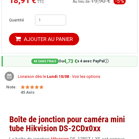
18,91 €
19,90 €
-5%
Moins cher ailleurs ?
Au lieu de
TTC
Quantité
AJOUTER AU PANIER
4,73 €
🛈
Ou
x 4 avec PayPal
4X SANS FRAIS
Livraison dès le
Lundi 10/08
- Voir les options
Note:
45 Avis
Boîte de jonction pour caméra mini
tube Hikvision DS-2CDx0xx