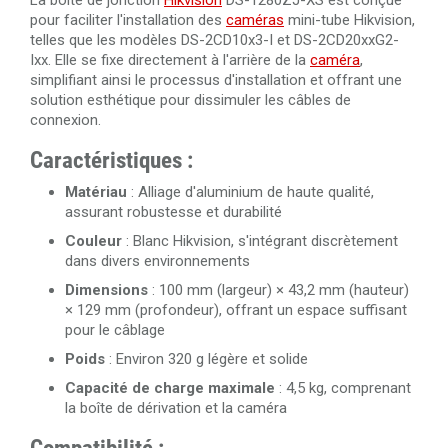
La boîte de jonction
Hikvision
DS-1280ZJ-XS est conçue
pour faciliter l'installation des
caméras
mini-tube Hikvision,
telles que les modèles DS-2CD10x3-I et DS-2CD20xxG2-
Ixx. Elle se fixe directement à l'arrière de la
caméra
,
simplifiant ainsi le processus d'installation et offrant une
solution esthétique pour dissimuler les câbles de
connexion.
Caractéristiques :
Matériau
: Alliage d'aluminium de haute qualité,
assurant robustesse et durabilité
Couleur
: Blanc Hikvision, s'intégrant discrètement
dans divers environnements
Dimensions
: 100 mm (largeur) × 43,2 mm (hauteur)
× 129 mm (profondeur), offrant un espace suffisant
pour le câblage
Poids
: Environ 320 g légère et solide
Capacité de charge maximale
: 4,5 kg, comprenant
la boîte de dérivation et la caméra