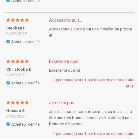
Acheteur certifié
✓
Accessoire au t...
Stephane T
Accessoire au top pour une installation propre
04/08/2017
et
Acheteur certifié
✓
Excellente qual...
Christophe D
Excellente qualité
07/05/2017
1 personne(s) sur 1 ont trouvé ce commentaire
Acheteur certifié
✓
utile.
Je ne l ai pas ...
Hassan S
Je ne l ai pas encore poser mais ça m as l air d
01/03/2017
être une très bonne alternative à la place d une
boite de dérivation.
Acheteur certifié
✓
1 personne(s) sur 1 ont trouvé ce commentaire