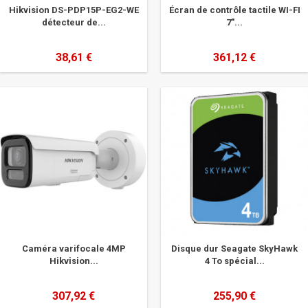
Hikvision DS-PDP15P-EG2-WE
Écran de contrôle tactile WI-FI
détecteur de...
7"...
38,61 €
361,12 €
Caméra varifocale 4MP
Disque dur Seagate SkyHawk
Hikvision...
4 To spécial...
307,92 €
255,90 €