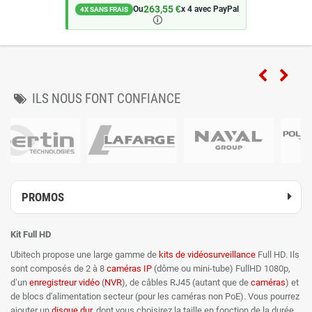
263,55 €
Ou
x 4 avec PayPal
4X SANS FRAIS
🛈
ILS NOUS FONT CONFIANCE
PROMOS
Kit Full HD
Ubitech propose une large gamme de
kits de vidéosurveillance
Full HD. Ils
sont composés de 2 à 8
caméras IP
(dôme ou mini-tube) FullHD 1080p,
d’un
enregistreur vidéo
(
NVR
), de câbles RJ45 (autant que de
caméras
) et
de blocs d'alimentation secteur (pour les caméras non PoE). Vous pourrez
ajouter un
disque dur
, dont vous choisirez la taille en fonction de la durée