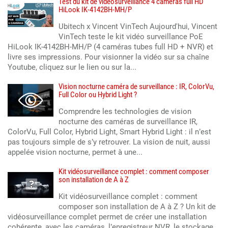
Test du kit de vidéosurveillance 4 caméras full HD
HiLook IK-4142BH-MH/P
Ubitech x Vincent VinTech Aujourd'hui, Vincent
VinTech teste le kit vidéo surveillance PoE
HiLook IK-4142BH-MH/P (4 caméras tubes full HD + NVR) et
livre ses impressions. Pour visionner la vidéo sur sa chaîne
Youtube, cliquez sur le lien ou sur la...
Vision nocturne caméra de surveillance : IR, ColorVu,
Full Color ou Hybrid Light ?
Comprendre les technologies de vision
nocturne des caméras de surveillance IR,
ColorVu, Full Color, Hybrid Light, Smart Hybrid Light : il n’est
pas toujours simple de s’y retrouver. La vision de nuit, aussi
appelée vision nocturne, permet à une...
Kit vidéosurveillance complet : comment composer
son installation de A à Z
Kit vidéosurveillance complet : comment
composer son installation de A à Z ? Un kit de
vidéosurveillance complet permet de créer une installation
cohérente, avec les caméras, l’enregistreur NVR, le stockage