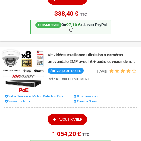
388,40 €
TTC
97,10 €
Ou
x 4 avec PayPal
4X SANS FRAIS
🛈
Kit vidéosurveillance Hikvision 8 caméras
antivandale 2MP avec IA + audio et vision de nuit
couleur 30 mètres Smart Hybrid Light
Arrivage en cours
1
Avis
Ref :
KIT-8DFHD-NXI-MD2.0
Value Series avec Motion Detection Plus
8 caméras max
Vision nocturne
Garantie 3 ans
AJOUT PANIER
1 054,20 €
TTC