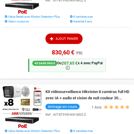
Ref :
KIT-6TFHD-NXI-MD2.0
Value Series avec Motion Detection Plus
8 caméras max
Vision nocturne
Garantie 3 ans
AJOUT PANIER
830,60 €
TTC
207,65 €
Ou
x 4 avec PayPal
4X SANS FRAIS
🛈
Kit vidéosurveillance Hikvision 8 caméras full HD
avec IA + audio et vision de nuit couleur 30
mètres Smart Hybrid Light
Arrivage en cours
1
Avis
Ref :
KIT-8TFHD-NXI-MD2.0
Value Series avec Motion Detection Plus
8 caméras max