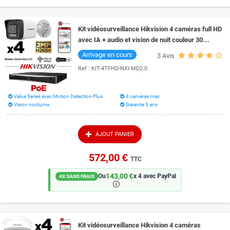
rapport qualité prix, et nos kits 4K pour l'identification fine. Et retrouvez
toutes les formules dans nos
kits de vidéosurveillance
.
Kit vidéosurveillance Hikvision 4 caméras full HD
avec IA + audio et vision de nuit couleur 30
mètres Smart Hybrid Light
Arrivage en cours
3
Avis
Ref :
KIT-4TFHD-NXI-MD2.0
Value Series avec Motion Detection Plus
4 caméras max
Vision nocturne
Garantie 3 ans
AJOUT PANIER
572,00 €
TTC
143,00 €
Ou
x 4 avec PayPal
4X SANS FRAIS
🛈
Kit vidéosurveillance Hikvision 4 caméras