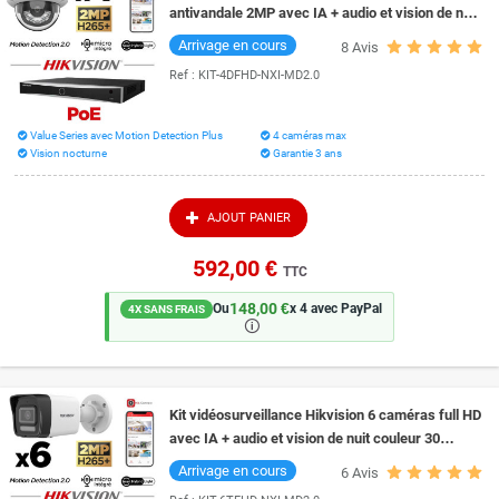
antivandale 2MP avec IA + audio et vision de nuit
couleur 30 mètres Smart Hybrid Light
Arrivage en cours
8
Avis
Ref :
KIT-4DFHD-NXI-MD2.0
Value Series avec Motion Detection Plus
4 caméras max
Vision nocturne
Garantie 3 ans
AJOUT PANIER
592,00 €
TTC
148,00 €
Ou
x 4 avec PayPal
4X SANS FRAIS
🛈
Kit vidéosurveillance Hikvision 6 caméras full HD
avec IA + audio et vision de nuit couleur 30
mètres Smart Hybrid Light
Arrivage en cours
6
Avis