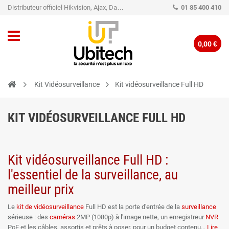
Distributeur officiel Hikvision, Ajax, Dahua, TP-Link - Caméra de vidéo surveillance - Alarme
01 85 400 410
0,00 €
Kit Vidéosurveillance
Kit vidéosurveillance Full HD
KIT VIDÉOSURVEILLANCE FULL HD
Kit vidéosurveillance Full HD :
l'essentiel de la surveillance, au
meilleur prix
Le
kit de vidéosurveillance
Full HD est la porte d'entrée de la
surveillance
sérieuse : des
caméras
2MP (1080p) à l'image nette, un enregistreur
NVR
PoE et les câbles, assortis et prêts à poser, pour un budget contenu
Lire