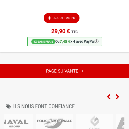
AJOUT PANIER
29,90 €
TTC
7,48 €
🛈
Ou
x 4 avec PayPal
4X SANS FRAIS
PAGE SUIVANTE
ILS NOUS FONT CONFIANCE