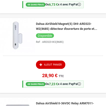
6,73 €
🛈
Ou
x 4 avec PayPal
4X SANS FRAIS
Dahua AirShield Magnet(S) DHI-ARD323-
W2(868S) détecteur d'ouverture de porte et
fenêtre sans fil compact pour alarme Dahua
Disponible
Ref :
ARD323-W2(868S)
AJOUT PANIER
28,90 €
TTC
7,23 €
🛈
Ou
x 4 avec PayPal
4X SANS FRAIS
Dahua AirShield 0-36VDC Relay ARM7011-