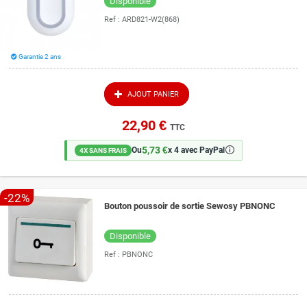
Disponible
Ref :
ARD821-W2(868)
Garantie 2 ans
AJOUT PANIER
22,90 €
TTC
5,73 €
🛈
Ou
x 4 avec PayPal
4X SANS FRAIS
-22%
Bouton poussoir de sortie Sewosy PBNONC
Disponible
Ref :
PBNONC