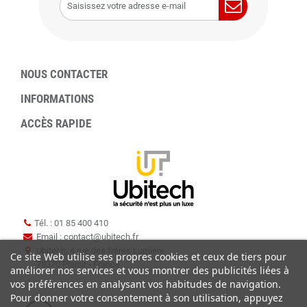
NOUS CONTACTER
INFORMATIONS
ACCÈS RAPIDE
Tél. : 01 85 400 410
Email : contact
@
ubitech.fr
Ubitech, 4 rue des frères Lumière
Ce site Web utilise ses propres cookies et ceux de tiers pour
78370 Plaisir - France
améliorer nos services et vous montrer des publicités liées à
vos préférences en analysant vos habitudes de navigation.
Pour donner votre consentement à son utilisation, appuyez