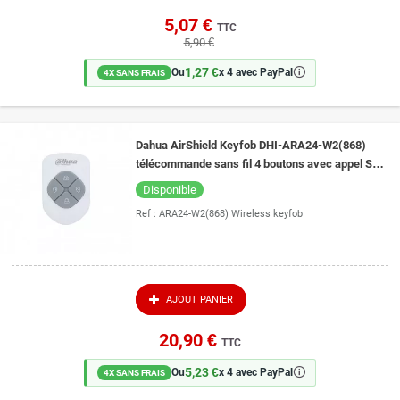
5,07 €
TTC
5,90 €
1,27 €
🛈
Ou
x 4 avec PayPal
4X SANS FRAIS
Dahua AirShield Keyfob DHI-ARA24-W2(868)
télécommande sans fil 4 boutons avec appel SOS
pour alarme Dahua AirShield
Disponible
Ref :
ARA24-W2(868) Wireless keyfob
AJOUT PANIER
20,90 €
TTC
5,23 €
🛈
Ou
x 4 avec PayPal
4X SANS FRAIS