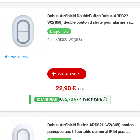
Dahua AirShield DoubleButton Dahua ARD822-
W2(868) double bouton d'alerte pour alarme sans
fil Dahua
Disponible
Ref :
ARD822-W2(868)
Garantie 2 ans
AJOUT PANIER
22,90 €
TTC
5,73 €
🛈
Ou
x 4 avec PayPal
4X SANS FRAIS
Dahua AirShield Button ARD821-W2(868) bouton
panique sans fil portable ou mural IP54 pour
alarme Dahua AirShield