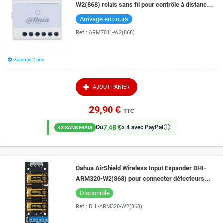
W2(868) relais sans fil pour contrôle à distance
d'appareils via alarme Dahua AirShield
Arrivage en cours
Ref :
ARM7011-W2(868)
Garantie 2 ans
AJOUT PANIER
29,90 €
TTC
7,48 €
🛈
Ou
x 4 avec PayPal
4X SANS FRAIS
Dahua AirShield Wireless Input Expander DHI-
ARM320-W2(868) pour connecter détecteurs
filaires à une centrale sans fil AirShield
Disponible
Ref :
DHI-ARM320-W2(868)