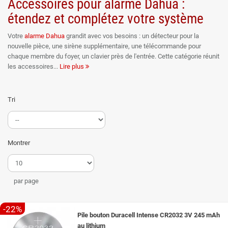
Accessoires pour alarme Dahua :
étendez et complétez votre système
Votre
alarme
Dahua
grandit avec vos besoins : un détecteur pour la
nouvelle pièce, une sirène supplémentaire, une télécommande pour
chaque membre du foyer, un clavier près de l'entrée. Cette catégorie réunit
les accessoires
Lire plus
et composants compatibles avec les centrales d'alarme Dahua, pour
étendre, renforcer ou adapter votre protection. Ubitech est distributeur
officiel Dahua.
Tri
Compléter la détection
Les détecteurs sont les yeux de votre alarme : détecteurs d'ouverture pour
Montrer
les portes et fenêtres, détecteurs de mouvement pour les pièces et les
passages, et selon la gamme des détecteurs spécialisés, extérieur, bris
de vitre ou choc. Ajouter un détecteur, c'est fermer une entrée que votre
configuration initiale laissait ouverte : chaque pièce sensible mérite le
par page
sien.
Renforcer la dissuasion et le pilotage
-22%
Pile bouton Duracell Intense CR2032 3V 245 mAh
La sirène intérieure ou extérieure complète la centrale : plus elle est
au lithium