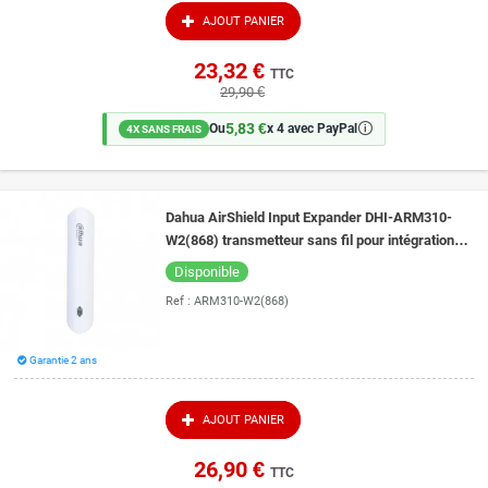
AJOUT PANIER
23,32 €
TTC
29,90 €
5,83 €
🛈
Ou
x 4 avec PayPal
4X SANS FRAIS
Dahua AirShield Input Expander DHI-ARM310-
W2(868) transmetteur sans fil pour intégration
détecteur filaire dans alarme Dahua
Disponible
Ref :
ARM310-W2(868)
Garantie 2 ans
AJOUT PANIER
26,90 €
TTC