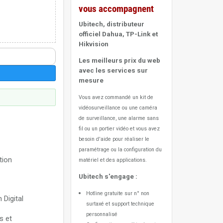
vous accompagnent
Ubitech, distributeur
officiel Dahua, TP-Link et
Hikvision
Les meilleurs prix du web
avec les services sur
mesure
Vous avez commandé un kit de
vidéosurveillance ou une caméra
de surveillance, une alarme sans
fil ou un portier vidéo
et vous avez
besoin d'aide pour réaliser le
paramétrage ou la configuration du
tion
matériel et des applications.
Ubitech s'engage :
Hotline gratuite sur n° non
 Digital
surtaxé et support technique
personnalisé
s et