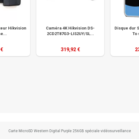
teur Hikvision
Caméra 4K Hikvision DS-
Disque dur 
e...
2CD2T87G3-LIS2UY/SL...
To 
 €
319,92 €
2
Carte MicroSD Western Digital Purple 256GB spéciale vidéosurveillance