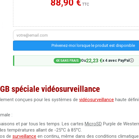
88,90 €
Moins cher ailleurs ?
TTC
Prévenez-moi lorsque le produit est disponible
22,23 €
🛈
Ou
x 4 avec PayPal
4X SANS FRAIS
GB spéciale vidéosurveillance
lement conçues pour les systèmes de
vidéosurveillance
haute défini
male :
saisons et par tous les temps. Les cartes
MicroSD
Purple de Western
 des températures allant de -25°C à 85°C.
éos de
surveillance
en continu, même dans des conditions climatique