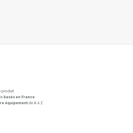
e produit
iés
basés en France
tre équipement
de A à Z