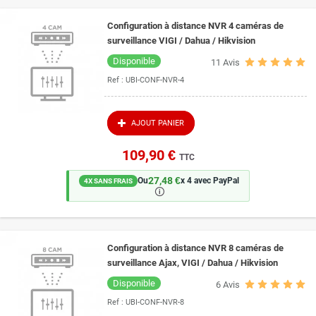
Configuration à distance NVR 4 caméras de
surveillance VIGI / Dahua / Hikvision
Disponible
11
Avis
Ref :
UBI-CONF-NVR-4
AJOUT PANIER
109,90 €
TTC
27,48 €
Ou
x 4 avec PayPal
4X SANS FRAIS
🛈
Configuration à distance NVR 8 caméras de
surveillance Ajax, VIGI / Dahua / Hikvision
Disponible
6
Avis
Ref :
UBI-CONF-NVR-8