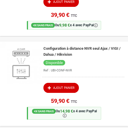
courantes trouvent aussi leur réponse dans notre rubrique FAQ et astuces,
AJOUT PANIER
en libre accès.
39,90 €
TTC
9,98 €
🛈
Ou
x 4 avec PayPal
4X SANS FRAIS
Configuration à distance NVR seul Ajax / VIGI /
Dahua / Hikvision
Disponible
Ref :
UBI-CONF-NVR
AJOUT PANIER
59,90 €
TTC
14,98 €
Ou
x 4 avec PayPal
4X SANS FRAIS
🛈