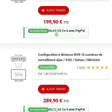
AJOUT PANIER
199,90 €
TTC
49,98 €
Ou
x 4 avec PayPal
4X SANS FRAIS
🛈
Configuration à distance NVR 16 caméras de
surveillance Ajax / VIGI / Dahua / Hikvision
Disponible
1
Avis
Ref :
UBI-CONF-NVR-16
AJOUT PANIER
289,90 €
TTC
72,48 €
Ou
x 4 avec PayPal
4X SANS FRAIS