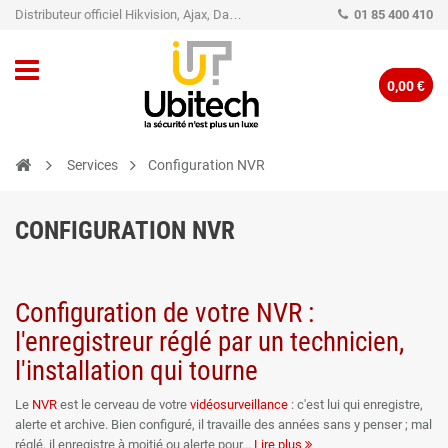
Distributeur officiel Hikvision, Ajax, Dahua, TP-Link - Caméra de vidéo surveillance - Alarme
01 85 400 410
0,00 €
Services
Configuration NVR
CONFIGURATION NVR
Configuration de votre NVR :
l'enregistreur réglé par un technicien,
l'installation qui tourne
Le
NVR
est le cerveau de votre
vidéosurveillance
: c'est lui qui enregistre,
alerte et archive. Bien configuré, il travaille des années sans y penser ; mal
réglé, il enregistre à moitié ou alerte pour
Lire plus