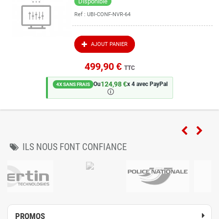
Disponible
Ref :
UBI-CONF-NVR-64
AJOUT PANIER
499,90 €
TTC
124,98 €
Ou
x 4 avec PayPal
4X SANS FRAIS
🛈
ILS NOUS FONT CONFIANCE
PROMOS