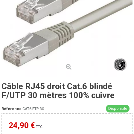
Câble RJ45 droit Cat.6 blindé
F/UTP 30 mètres 100% cuivre
Disponible
Référence
CAT6 FTP-30
24,90 €
Moins cher ailleurs ?
TTC