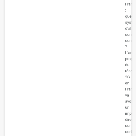
Franc
:
quels
systè
d’ala
sont
conce
?
L’arrêt
progre
du
résea
2G
en
Franc
va
avoir
un
impac
direct
sur
certai