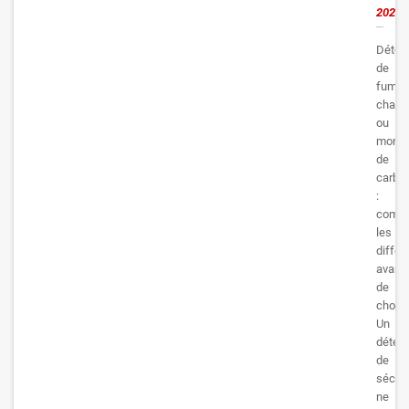
2026
Détec
de
fumée
chaleu
ou
monox
de
carbo
:
compr
les
différ
avant
de
choisi
Un
détect
de
sécuri
ne