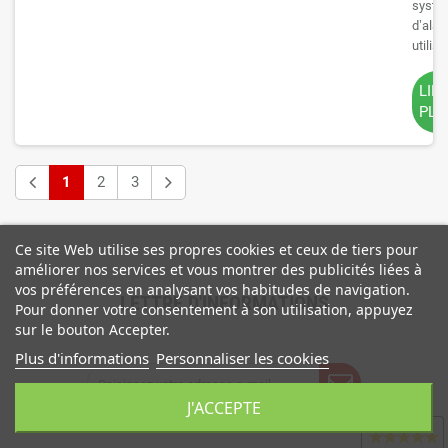
systè
d’ala
utilisan
LIR
PLU
1
2
3
Ce site Web utilise ses propres cookies et ceux de tiers pour
améliorer nos services et vous montrer des publicités liées à
vos préférences en analysant vos habitudes de navigation.
LETTRE D'INFORMATIONS
Pour donner votre consentement à son utilisation, appuyez
sur le bouton Accepter.
Plus d'informations
Personnaliser les cookies
J'ACCEPTE
Avis clients
★
★
★
★
★