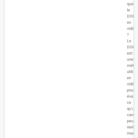
que
le
DORI
en
vidéos
?
Le
DORI
est
une
métho
utilisé
en
vidéos
pour
évalue
ce
qu’un
camér
peut
réelle
montr