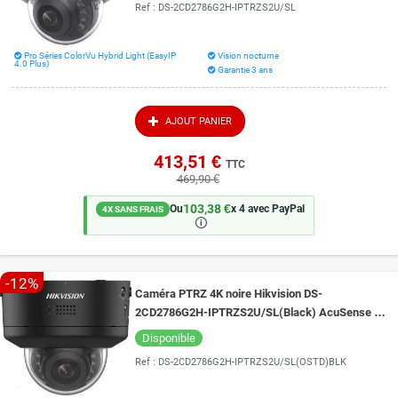
Ref :
DS-2CD2786G2H-IPTRZS2U/SL
Pro Séries ColorVu Hybrid Light (EasyIP
Vision nocturne
4.0 Plus)
Garantie 3 ans
AJOUT PANIER
413,51 €
TTC
469,90 €
103,38 €
Ou
x 4 avec PayPal
4X SANS FRAIS
🛈
-12%
Caméra PTRZ 4K noire Hikvision DS-
2CD2786G2H-IPTRZS2U/SL(Black) AcuSense et
Live Guard vision de nuit 40 mètres
Disponible
Ref :
DS-2CD2786G2H-IPTRZS2U/SL(OSTD)BLK