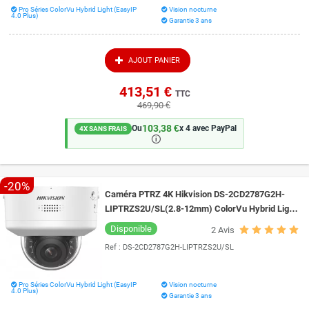
Pro Séries ColorVu Hybrid Light (EasyIP
Vision nocturne
4.0 Plus)
Garantie 3 ans
AJOUT PANIER
413,51 €
TTC
469,90 €
103,38 €
Ou
x 4 avec PayPal
4X SANS FRAIS
🛈
-20%
Caméra PTRZ 4K Hikvision DS-2CD2787G2H-
LIPTRZS2U/SL(2.8-12mm) ColorVu Hybrid Light
IA et Live Guard vision de nuit 40 mètres
Disponible
2
Avis
Ref :
DS-2CD2787G2H-LIPTRZS2U/SL
Pro Séries ColorVu Hybrid Light (EasyIP
Vision nocturne
4.0 Plus)
Garantie 3 ans