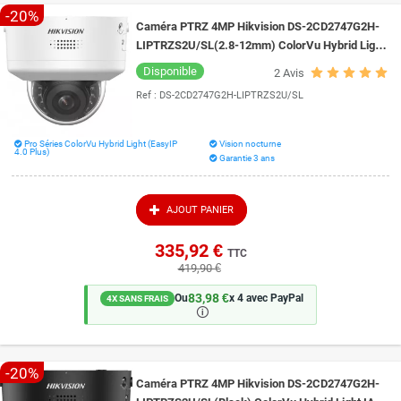
-20%
Caméra PTRZ 4MP Hikvision DS-2CD2747G2H-
LIPTRZS2U/SL(2.8-12mm) ColorVu Hybrid Light
IA et Live Guard vision de nuit 40 mètres
Disponible
2
Avis
Ref :
DS-2CD2747G2H-LIPTRZS2U/SL
Pro Séries ColorVu Hybrid Light (EasyIP
Vision nocturne
4.0 Plus)
Garantie 3 ans
AJOUT PANIER
335,92 €
TTC
419,90 €
83,98 €
Ou
x 4 avec PayPal
4X SANS FRAIS
🛈
-20%
Caméra PTRZ 4MP Hikvision DS-2CD2747G2H-