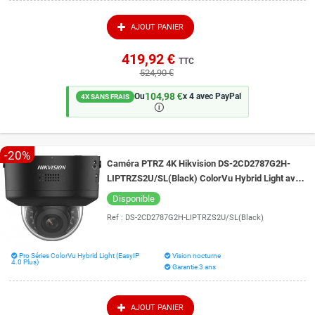
AJOUT PANIER
419,92 €
TTC
524,90 €
104,98 €
Ou
x 4 avec PayPal
4X SANS FRAIS
🛈
-20%
Caméra PTRZ 4K Hikvision DS-2CD2787G2H-
LIPTRZS2U/SL(Black) ColorVu Hybrid Light avec
IA et Live Guard vision de nuit 40 mètres
Disponible
Ref :
DS-2CD2787G2H-LIPTRZS2U/SL(Black)
Pro Séries ColorVu Hybrid Light (EasyIP
Vision nocturne
4.0 Plus)
Garantie 3 ans
AJOUT PANIER