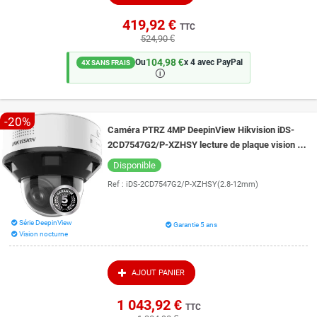
419,92 €
TTC
524,90 €
104,98 €
Ou
x 4 avec PayPal
4X SANS FRAIS
🛈
-20%
Caméra PTRZ 4MP DeepinView Hikvision iDS-
2CD7547G2/P-XZHSY lecture de plaque vision de
nuit couleur 40 mètres DarkFighter 2.0
Disponible
Ref :
iDS-2CD7547G2/P-XZHSY(2.8-12mm)
Série DeepinView
Garantie 5 ans
Vision nocturne
AJOUT PANIER
1 043,92 €
TTC