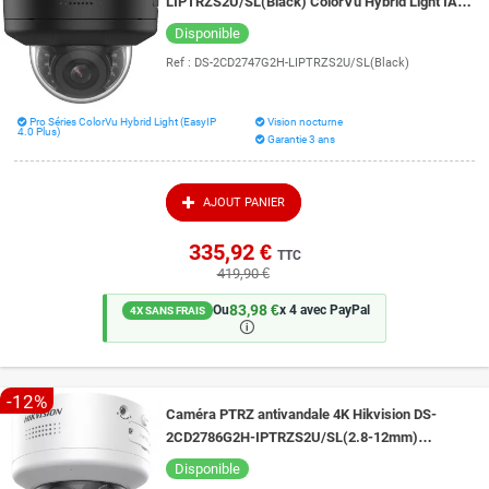
LIPTRZS2U/SL(Black) ColorVu Hybrid Light IA et
Live Guard vision de nuit 40 mètres
Disponible
Ref :
DS-2CD2747G2H-LIPTRZS2U/SL(Black)
Pro Séries ColorVu Hybrid Light (EasyIP
Vision nocturne
4.0 Plus)
Garantie 3 ans
AJOUT PANIER
335,92 €
TTC
419,90 €
83,98 €
Ou
x 4 avec PayPal
4X SANS FRAIS
🛈
-12%
Caméra PTRZ antivandale 4K Hikvision DS-
2CD2786G2H-IPTRZS2U/SL(2.8-12mm)
AcuSense et Live Guard vision de nuit 40 mètres
Disponible