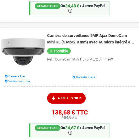
34,48 €
Ou
x 4 avec PayPal
4X SANS FRAIS
🛈
Caméra de surveillance 5MP Ajax DomeCam
Mini HL (5 Mp/2.8 mm) avec IA micro intégré et
vision de nuit couleur 15 mètres
Disponible
Ref :
DomeCam Mini HL (5 Mp/2.8 mm)-W
Caméra Ajax
Garantie 2 ans
Vision nocturne
AJOUT PANIER
138,68 €
TTC
184,90 €
34,67 €
Ou
x 4 avec PayPal
4X SANS FRAIS
🛈