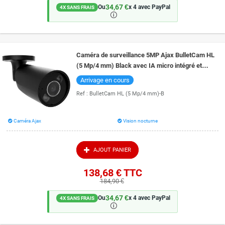
34,67 €
Ou
x 4 avec PayPal
4X SANS FRAIS
🛈
Caméra de surveillance 5MP Ajax BulletCam HL
(5 Mp/4 mm) Black avec IA micro intégré et
vision de nuit couleur 50 mètres
Arrivage en cours
Ref :
BulletCam HL (5 Mp/4 mm)-B
Caméra Ajax
Vision nocturne
AJOUT PANIER
138,68 €
TTC
184,90 €
34,67 €
Ou
x 4 avec PayPal
4X SANS FRAIS
🛈