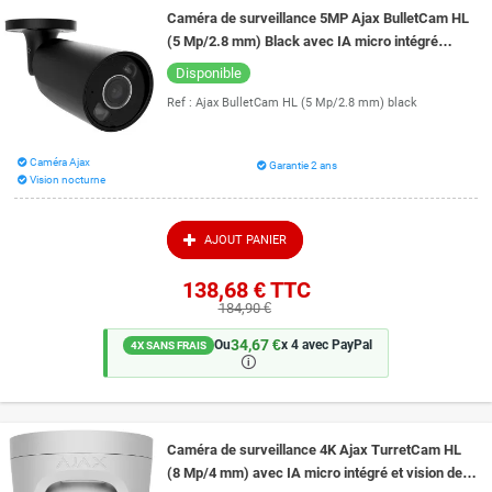
solution de vidéosurveillance jusqu'à son installation complète et sa mise
Caméra de surveillance 5MP Ajax BulletCam HL
en fonction. Reposez-vous en toute confiance sur nos techniciens
(5 Mp/2.8 mm) Black avec IA micro intégré
vision de nuit couleur 50 mètres
Disponible
Ref :
Ajax BulletCam HL (5 Mp/2.8 mm) black
Caméra Ajax
Garantie 2 ans
Vision nocturne
AJOUT PANIER
138,68 €
TTC
184,90 €
34,67 €
Ou
x 4 avec PayPal
4X SANS FRAIS
🛈
Caméra de surveillance 4K Ajax TurretCam HL
(8 Mp/4 mm) avec IA micro intégré et vision de