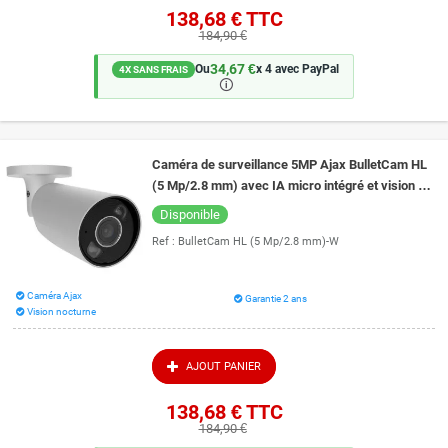
138,68 €
TTC
184,90 €
34,67 €
Ou
x 4 avec PayPal
4X SANS FRAIS
🛈
Caméra de surveillance 5MP Ajax BulletCam HL
(5 Mp/2.8 mm) avec IA micro intégré et vision de
nuit couleur 50 mètres
Disponible
Ref :
BulletCam HL (5 Mp/2.8 mm)-W
Caméra Ajax
Garantie 2 ans
Vision nocturne
AJOUT PANIER
138,68 €
TTC
184,90 €