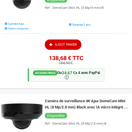
Ref :
DomeCam Mini HL (5 Mp/4 mm)-B
Caméra Ajax
Garantie 2 ans
Vision nocturne
AJOUT PANIER
138,68 €
TTC
184,90 €
34,67 €
Ou
x 4 avec PayPal
4X SANS FRAIS
🛈
Caméra de surveillance 4K Ajax DomeCam Mini
HL (8 Mp/2.8 mm) Black avec IA micro intégré et
vision de nuit couleur 15 mètres
Disponible
Ref :
DomeCam Mini HL (8 Mp/2.8 mm)-B