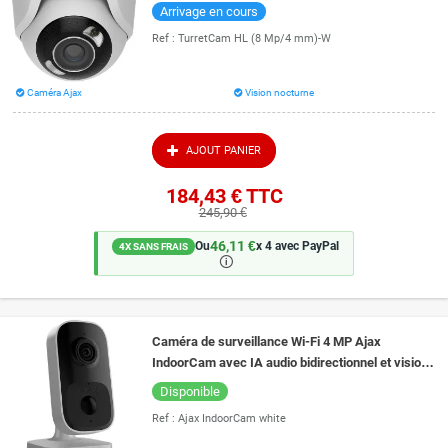
nuit couleur 50 mètres
Arrivage en cours
Ref :
TurretCam HL (8 Mp/4 mm)-W
Caméra Ajax
Vision nocturne
AJOUT PANIER
184,43 €
TTC
245,90 €
46,11 €
Ou
x 4 avec PayPal
4X SANS FRAIS
🛈
Caméra de surveillance Wi-Fi 4 MP Ajax
IndoorCam avec IA audio bidirectionnel et vision
de nuit 8 mètres
Disponible
Ref :
Ajax IndoorCam white