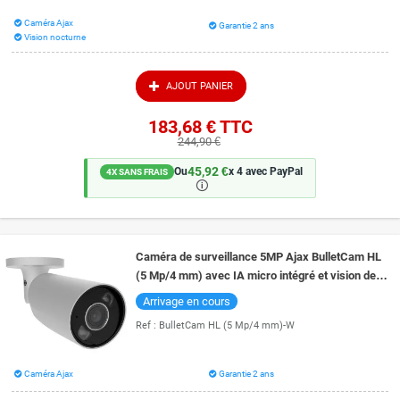
Caméra Ajax
Garantie 2 ans
Vision nocturne
AJOUT PANIER
183,68 €
TTC
244,90 €
45,92 €
Ou
x 4 avec PayPal
4X SANS FRAIS
🛈
Caméra de surveillance 5MP Ajax BulletCam HL
(5 Mp/4 mm) avec IA micro intégré et vision de
nuit couleur 50 mètres
Arrivage en cours
Ref :
BulletCam HL (5 Mp/4 mm)-W
Caméra Ajax
Garantie 2 ans