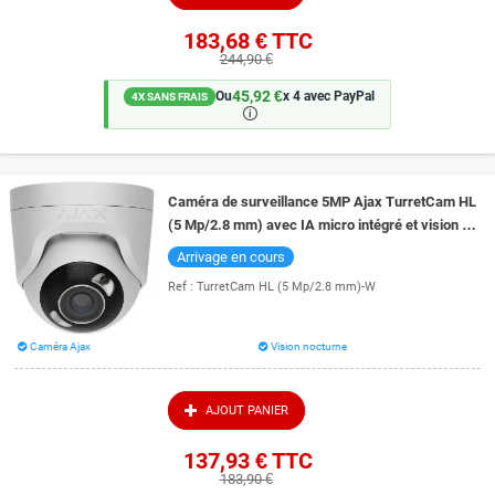
183,68 €
TTC
244,90 €
45,92 €
Ou
x 4 avec PayPal
4X SANS FRAIS
🛈
Caméra de surveillance 5MP Ajax TurretCam HL
(5 Mp/2.8 mm) avec IA micro intégré et vision de
nuit couleur 50 mètres
Arrivage en cours
Ref :
TurretCam HL (5 Mp/2.8 mm)-W
Caméra Ajax
Vision nocturne
AJOUT PANIER
137,93 €
TTC
183,90 €