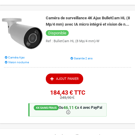
Caméra de surveillance 4K Ajax BulletCam HL (8
Mp/4 mm) avec IA micro intégré et vision de nuit
couleur 50 mètres
Disponible
Ref :
BulletCam HL (8 Mp/4 mm)-W
Caméra Ajax
Garantie 2 ans
Vision nocturne
AJOUT PANIER
184,43 €
TTC
245,90 €
46,11 €
Ou
x 4 avec PayPal
4X SANS FRAIS
🛈