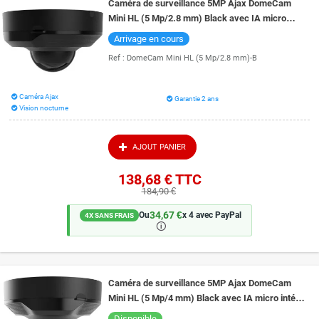
Caméra de surveillance 5MP Ajax DomeCam
Mini HL (5 Mp/2.8 mm) Black avec IA micro
intégré et vision de nuit couleur 15 mètres
Arrivage en cours
Ref :
DomeCam Mini HL (5 Mp/2.8 mm)-B
Caméra Ajax
Garantie 2 ans
Vision nocturne
AJOUT PANIER
138,68 €
TTC
184,90 €
34,67 €
Ou
x 4 avec PayPal
4X SANS FRAIS
🛈
Caméra de surveillance 5MP Ajax DomeCam
Mini HL (5 Mp/4 mm) Black avec IA micro intégré
et vision de nuit couleur 15 mètres
Disponible