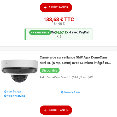
AJOUT PANIER
138,68 €
TTC
184,90 €
34,67 €
Ou
x 4 avec PayPal
4X SANS FRAIS
🛈
Caméra de surveillance 5MP Ajax DomeCam
Mini HL (5 Mp/4 mm) avec IA micro intégré et
vision de nuit couleur 15 mètres
Disponible
Ref :
DomeCam Mini HL (5 Mp/4 mm)-W
Caméra Ajax
Garantie 2 ans
Vision nocturne
AJOUT PANIER