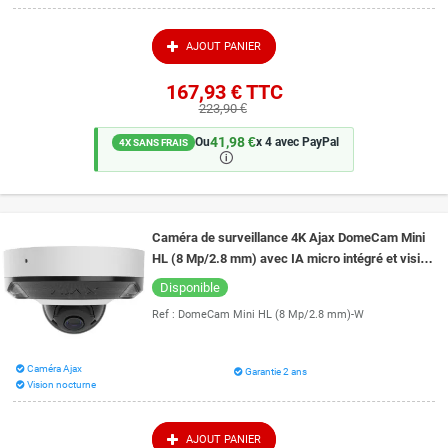
AJOUT PANIER
167,93 €
TTC
223,90 €
41,98 €
Ou
x 4 avec PayPal
4X SANS FRAIS
🛈
Caméra de surveillance 4K Ajax DomeCam Mini
HL (8 Mp/2.8 mm) avec IA micro intégré et vision
de nuit couleur 15 mètres
Disponible
Ref :
DomeCam Mini HL (8 Mp/2.8 mm)-W
Caméra Ajax
Garantie 2 ans
Vision nocturne
AJOUT PANIER