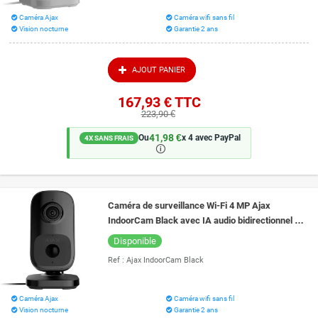
Caméra Ajax
Caméra wifi sans fil
Vision nocturne
Garantie 2 ans
AJOUT PANIER
167,93 €
TTC
223,90 €
41,98 €
Ou
x 4 avec PayPal
4X SANS FRAIS
🛈
Caméra de surveillance Wi-Fi 4 MP Ajax
IndoorCam Black avec IA audio bidirectionnel et
vision de nuit 8 mètres
Disponible
Ref :
Ajax IndoorCam Black
Caméra Ajax
Caméra wifi sans fil
Vision nocturne
Garantie 2 ans