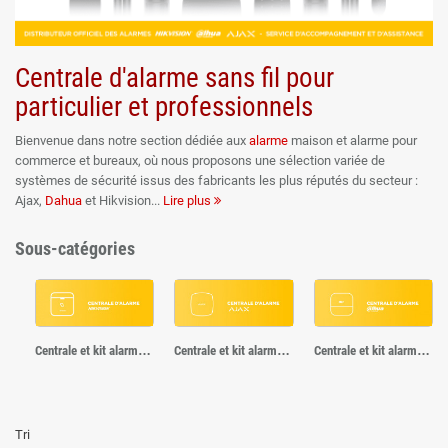
Centrale d'alarme sans fil pour
particulier et professionnels
Bienvenue dans notre section dédiée aux
alarme
maison et alarme pour
commerce et bureaux, où nous proposons une sélection variée de
systèmes de sécurité issus des fabricants les plus réputés du secteur :
Ajax,
Dahua
et Hikvision
Lire plus
. Cette catégorie a été soigneusement élaborée pour répondre aux besoins
de sécurité des environnements résidentiels et professionnels, en
Sous-catégories
mettant l'accent sur la fiabilité, la technologie avancée et la facilité
d'intégration.
Chaque marque apporte son expertise unique dans le domaine de la
sécurité, garantissant une protection optimale pour votre domicile, pour
votre commerce ou pour votre entreprise.
Centrale et kit alarme Hikvision
Centrale et kit alarme Ajax Systems
Centrale et kit alarme Dahua
Les alarmes maison sans fil Ajax
Ajax offre des solutions de sécurité
sans fil
, reconnues pour leur
Tri
combinaison d'innovation technologique et de design fonctionnel. Les