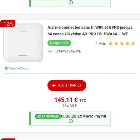
🛈
-12%
Alarme connectée sans fil WIFI et GPRS jusqu'à
64 zones Hikvision AX PRO DS-PWA64-L-WE
Disponible
1
Avis
Ref :
DS-PWA64-L-WE
Garantie 2 ans
AJOUT PANIER
145,11 €
TTC
164,90 €
36,28 €
Ou
x 4 avec PayPal
4X SANS FRAIS
🛈