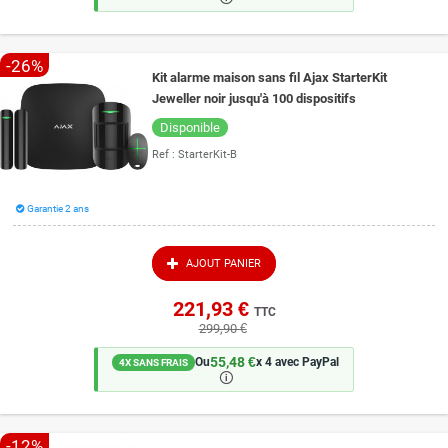
-26%
Kit alarme maison sans fil Ajax StarterKit
Jeweller noir jusqu'à 100 dispositifs
Disponible
Ref :
StarterKit-B
Garantie 2 ans
AJOUT PANIER
221,93 €
TTC
299,90 €
55,48 €
Ou
x 4 avec PayPal
4X SANS FRAIS
🛈
-12%