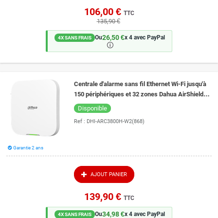
106,00 €
TTC
135,90 €
26,50 €
Ou
x 4 avec PayPal
4X SANS FRAIS
🛈
Centrale d'alarme sans fil Ethernet Wi-Fi jusqu'à
150 périphériques et 32 zones Dahua AirShield
Hub 2 DHI-ARC3800H-W2(868)
Disponible
Ref :
DHI-ARC3800H-W2(868)
Garantie 2 ans
AJOUT PANIER
139,90 €
TTC
34,98 €
Ou
x 4 avec PayPal
4X SANS FRAIS