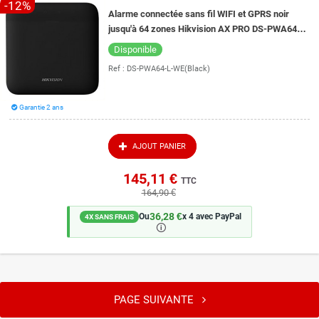
-12%
Alarme connectée sans fil WIFI et GPRS noir
jusqu'à 64 zones Hikvision AX PRO DS-PWA64-L-
WE(Black)
Disponible
Ref :
DS-PWA64-L-WE(Black)
Garantie 2 ans
AJOUT PANIER
145,11 €
TTC
164,90 €
36,28 €
Ou
x 4 avec PayPal
4X SANS FRAIS
🛈
PAGE SUIVANTE