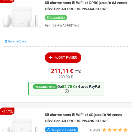
Kit alarme sans fil WIFI et GPRS jusqu'à 64 zones
Hikvision AX PRO DS-PWA64-KIT-WE
Disponible
Ref :
DS-PWA64-KIT-WE
Garantie 2 ans
AJOUT PANIER
211,11 €
TTC
239,90 €
52,78 €
Ou
x 4 avec PayPal
4X SANS FRAIS
🛈
-12%
Kit alarme sans fil WIFI et 4G jusqu'à 96 zones
Hikvision AX PRO DS-PWA96-KIT-WE
Arrivage en cours
8
Avis