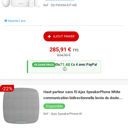
Ref :
DS-PWA96-KIT-WE
Garantie 2 ans
AJOUT PANIER
285,91 €
TTC
324,90 €
71,48 €
Ou
x 4 avec PayPal
4X SANS FRAIS
🛈
-22%
Haut-parleur sans fil Ajax SpeakerPhone White
communication bidirectionnelle levée de doute
alarme VoRF
Disponible
Ref :
Ajax SpeakerPhone-W