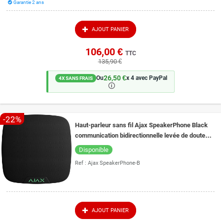
Garantie 2 ans
AJOUT PANIER
106,00 €
TTC
135,90 €
26,50 €
Ou
x 4 avec PayPal
4X SANS FRAIS
🛈
-22%
Haut-parleur sans fil Ajax SpeakerPhone Black
communication bidirectionnelle levée de doute
alarme VoRF
Disponible
Ref :
Ajax SpeakerPhone-B
AJOUT PANIER