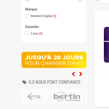
lesquels e
mais pour 
Marque
Par exempl
Western Digital
(5)
64Go x 40 
jour, en 6 
Garantie
Les cartes
3 ans
(5)
températur
dans les
c
ILS NOUS FONT CONFIANCE