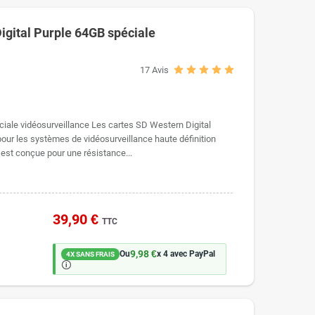
igital Purple 64GB spéciale
17
Avis
ale vidéosurveillance Les cartes SD Western Digital
ur les systèmes de vidéosurveillance haute définition
 est conçue pour une résistance...
39,90 €
TTC
9,98 €
Ou
x 4 avec PayPal
4X SANS FRAIS
🛈