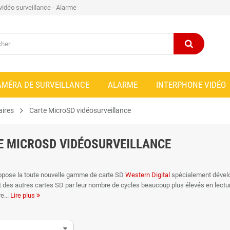
 vidéo surveillance - Alarme
AMÉRA DE SURVEILLANCE
ALARME
INTERPHONE VIDÉO
ires
Carte MicroSD vidéosurveillance
E MICROSD VIDÉOSURVEILLANCE
opose la toute nouvelle gamme de carte SD
Western Digital
spécialement dévelo
t des autres cartes SD par leur nombre de cycles beaucoup plus élevés en lecture
re
Lire plus
 cartes SD ont des cycles de lecture/écriture déterminés (lors de leur conception