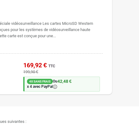
ciale vidéosurveillance Les cartes MicroSD Western
nçues pour les systèmes de vidéosurveillance haute
ette carte est conçue pour une...
169,92 €
TTC
199,90 €
42,48 €
Ou
4X SANS FRAIS
🛈
x 4 avec PayPal
ques suivantes :