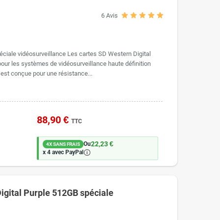
6
Avis
iale vidéosurveillance Les cartes SD Western Digital
ur les systèmes de vidéosurveillance haute définition
 est conçue pour une résistance...
88,90 €
TTC
22,23 €
Ou
4X SANS FRAIS
🛈
x 4 avec PayPal
igital Purple 512GB spéciale