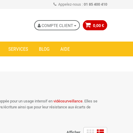
Appelez-nous :
01 85 400 410
COMPTE CLIENT
0,00 €
SERVICES
BLOG
AIDE
ppée pour un usage intensif en
vidéosurveillance
. Elles se
/écriture ainsi que pour leur résistance aux écarts de
). Une fois que la carte SD a atteint le nombre de cycles pour
Afficher