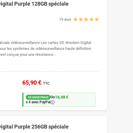
igital Purple 128GB spéciale
19
Avis
iale vidéosurveillance Les cartes SD Western Digital
ur les systèmes de vidéosurveillance haute définition
 est conçue pour une résistance...
65,90 €
TTC
16,48 €
Ou
4X SANS FRAIS
🛈
x 4 avec PayPal
igital Purple 256GB spéciale