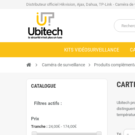
Distributeur officiel Hikvision, Ajax, Dahua, TP-Link - Caméra de
KITS VIDÉOSURVEILLANCE
C
Caméra de surveillance
Produits complémenta
CART
CATALOGUE
Ubitech pr
Filtres actifs :
distinguen
températu
Prix
important.
Tranche :
24,00€ - 174,00€
Toutes les
Tri
--