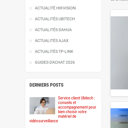
connectée
ACTUALITÉ HIKVISION
Vous y tro
ACTUALITÉS UBITECH
opérations
Ubitech ac
ACTUALITÉS DAHUA
kits de vi
ACTUALITÉS AJAX
Cette caté
liées à l’u
ACTUALITÉS TP-LINK
Spécialist
produits di
GUIDES D'ACHAT 2026
De nouveau
DERNIERS POSTS
Service client Ubitech :
conseils et
accompagnement pour
bien choisir votre
matériel de
vidéosurveillance