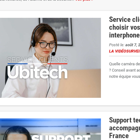
.
uverez des articles consacrés aux nouveautés du site Ubitech, aux évolutions d
Service cli
 commerciales, aux guides d’achat et aux informations utiles pour mieux choisi
choisir vo
compagne les particuliers, les professionnels et les installateurs dans le choix
interphone
déosurveillance, enregistreurs NVR, alarmes sans fil, interphones vidéo, access
Posté le:
août 7, 
gorie permet également de suivre les évolutions de notre offre, nos conseils d’ex
LA VIDÉOSURVE
tilisation de nos services.
e des solutions
Hikvision
,
Dahua
,
Ajax
et
TP-Link VIGI
, Ubitech met en avant de
Quelle caméra de 
sponibles et à choisir une solution de sécurité cohérente avec votre installation.
? Conseil avant a
x articles sont ajoutés régulièrement afin de vous informer des principales actua
notre équipe vous.
Support te
accompagne
France