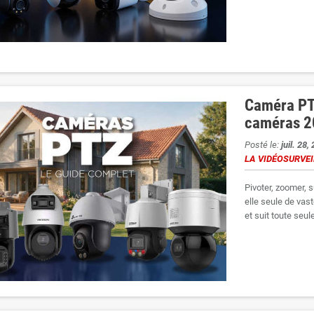
Caméra PTZ
caméras 
Posté le:
juil. 28,
LA VIDÉOSURVE
Pivoter, zoomer, 
elle seule de vas
et suit toute seule