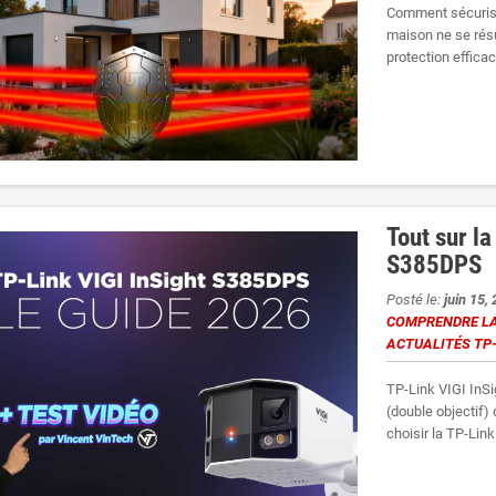
Comment sécurise
maison ne se rés
protection efficac
Tout sur l
S385DPS
Posté le:
juin 15,
COMPRENDRE LA
ACTUALITÉS TP
TP-Link VIGI InS
(double objectif)
choisir la TP-Link