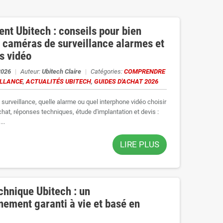
e notre catalogue, aux nouveaux services proposés, aux
ent Ubitech : conseils pour bien
r vos équipements de sécurité.
s caméras de surveillance alarmes et
 de solutions adaptées à leurs besoins : caméras de surveillance,
s vidéo
oires réseau et équipements de contrôle d’accès.
2026
|
Auteur:
Ubitech Claire
|
Catégories:
COMPRENDRE
perts, nos sélections de produits et les informations pratiques
ILLANCE
,
ACTUALITÉS UBITECH
,
GUIDES D'ACHAT 2026
s contenus utiles pour vous aider à mieux comprendre les
surveillance, quelle alarme ou quel interphone vidéo choisir
chat, réponses techniques, étude d'implantation et devis :
lités Ubitech et des évolutions de notre activité.
..
LIRE PLUS
chnique Ubitech : un
ment garanti à vie et basé en