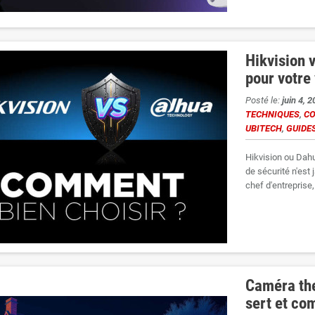
Hikvision 
pour votre
Posté le:
juin 4, 
TECHNIQUES
,
CO
UBITECH
,
GUIDES
Hikvision ou Dahu
de sécurité n'est
chef d'entreprise,
Caméra the
sert et co