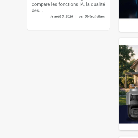
compare les fonctions IA, la qualité
des...
le
août 3, 2026
|
par
Ubitech Marc