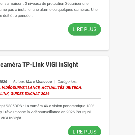
r sa maison : 3 niveaux de protection Sécuriser une
ume pas à installer une alarme ou quelques caméras. Une
e doit être pensée...
LIRE PLUS
a caméra TP-Link VIGI InSight
 2026
|
Auteur:
Marc Monceau
|
Catégories:
 VIDÉOSURVEILLANCE
,
ACTUALITÉS UBITECH
,
-LINK
,
GUIDES D'ACHAT 2026
ight S385DPS : La caméra 4K à vision panoramique 180°
 qui révolutionne la vidéosurveillance en 2026 Pourquoi
 VIGI InSight...
LIRE PLUS