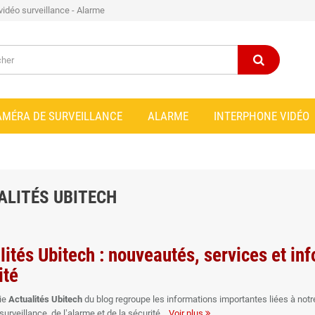
 vidéo surveillance - Alarme
AMÉRA DE SURVEILLANCE
ALARME
INTERPHONE VIDÉO
ALITÉS UBITECH
lités Ubitech : nouveautés, services et in
ité
ie
Actualités Ubitech
du blog regroupe les informations importantes liées à notr
surveillance, de l’alarme et de la sécurité
Voir plus