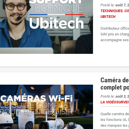
Posté le:
août 7, 
TECHNIQUES
,
CO
UBITECH
Distributeur offic
SAV pris en char
accompagne ses c
Caméra de 
complet po
Posté le:
août 3, 
LA VIDÉOSURVE
Quelle caméra de 
les fonctions IA, l
des marques les p