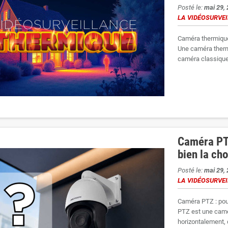
Posté le:
mai 29,
LA VIDÉOSURVE
Caméra thermique 
Une caméra therm
caméra classique.
Caméra PT
bien la cho
Posté le:
mai 29,
LA VIDÉOSURVE
Caméra PTZ : pou
PTZ est une camé
horizontalement, d