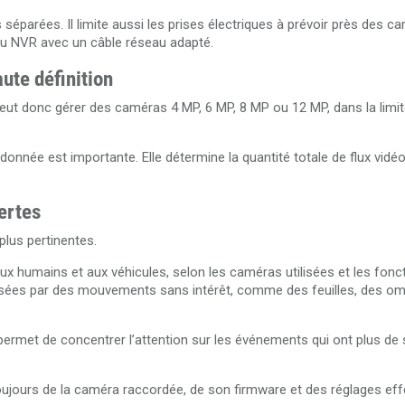
séparées. Il limite aussi les prises électriques à prévoir près des c
 au NVR avec un câble réseau adapté.
ute définition
 peut donc gérer des caméras 4 MP, 6 MP, 8 MP ou 12 MP, dans la limi
 donnée est importante. Elle détermine la quantité totale de flux vidé
ertes
plus pertinentes.
ux humains et aux véhicules, selon les caméras utilisées et les fonc
s causées par des mouvements sans intérêt, comme des feuilles, des o
Il permet de concentrer l’attention sur les événements qui ont plus de
toujours de la caméra raccordée, de son firmware et des réglages ef