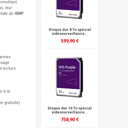
ermettant
s, leur
ahua PFM920-
otale de
4MP
Disque dur 8 To spécial
vidéosurveillance...
599,90 €
larmes
isage
a lecture
s à la
e gratuite)
Disque dur 10 To spécial
vidéosurveillance...
758,90 €