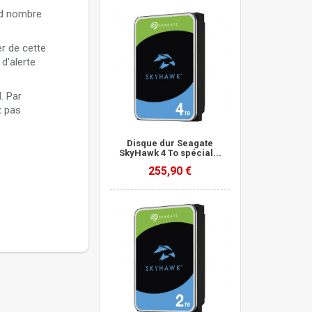
nd nombre
r de cette
d'alerte
. Par
t pas
Disque dur Seagate
SkyHawk 4 To spécial...
255,90 €