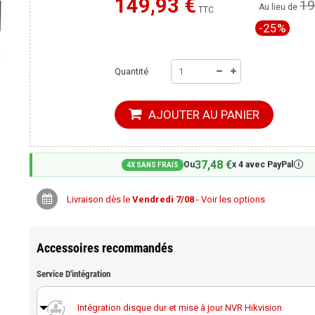
149,93 €
19
Moins cher ailleurs ?
Au lieu de
TTC
-25%
Quantité
AJOUTER AU PANIER
37,48 €
🛈
Ou
x 4 avec PayPal
4X SANS FRAIS
Livraison dès le
Vendredi 7/08
- Voir les options
Accessoires recommandés
Service D'intégration
Intégration disque dur et mise à jour NVR Hikvision