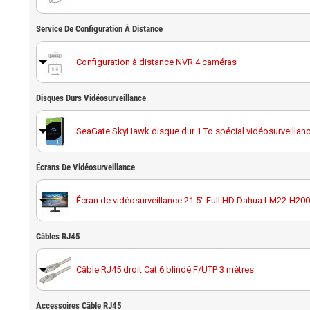
Service De Configuration À Distance
Configuration à distance NVR 4 caméras
Disques Durs Vidéosurveillance
SeaGate SkyHawk disque dur 1 To spécial vidéosurveillan
Écrans De Vidéosurveillance
Disque dur 1 To spécial vidéosurveillance Western Digital 
Écran de vidéosurveillance 21.5" Full HD Dahua LM22-H200
SeaGate SkyHawk disque dur 2 To spécial vidéosurveillan
Câbles RJ45
Écran de vidéosurveillance 32" full HD Hikvision DS-D5032
Disque dur 2 To spécial vidéosurveillance Western Digital 
Câble RJ45 droit Cat.6 blindé F/UTP 3 mètres
SeaGate SkyHawk disque dur 4 To spécial vidéosurveillan
Accessoires Câble RJ45