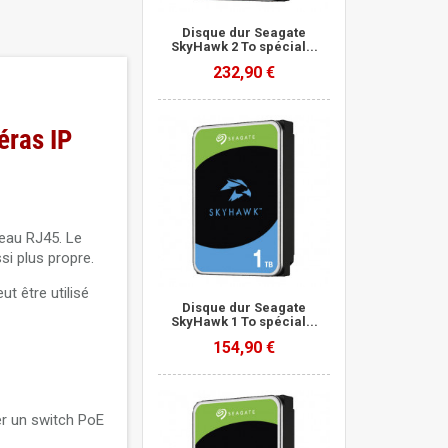
Disque dur Seagate
SkyHawk 2 To spécial...
232,90 €
éras IP
eau RJ45. Le
si plus propre.
t être utilisé
Disque dur Seagate
SkyHawk 1 To spécial...
154,90 €
er un switch PoE