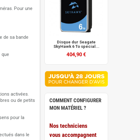
améras. Pour une
te de sa bande
Disque dur Seagate
SkyHawk 6 To spécial...
o que
404,90 €
tions activées.
COMMENT CONFIGURER
mbres ou de petits
MON MATÉRIEL ?
 sens pour la
Nos techniciens
vous accompagnent
fectués dans le