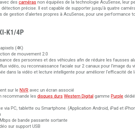
r avec des
caméras
non équipées de la technologie AcuSense, leur p
détection précise. Il est capable de supporter jusqu'à quatre caméra
Câble RJ45 Cat.6 UTP extérieur 305 mètres 100% cuivre D
ées de gestion d'alertes propres à AcuSense, pour une performance t
Câble HDMI 2.0 de 50 mètres en fibre optique 4K Ultra HD
6U
3840x2160@60Hz
XI-K1/4P
Câble HDMI 2.0 de 100 mètres en fibre optique 4K Ultra HD
3840x2160@60Hz
apixels (4K)
ection de mouvement 2.0
ssance des personnes et des véhicules afin de réduire les fausses a
flux vidéo, ou reconnaissance faciale sur 2 canaux pour l'image du v
e dans la vidéo et lecture intelligente pour améliorer l'efficacité de l
ent sur le
NVR
avec un écran associé
ech recommande les
disques durs
Western Digital
gamme
Purple
dédié
e via PC, tablette ou Smartphone. (Application Android, iPad et iPhon
n
 Mbps de bande passante sortante
idéo sur support USB