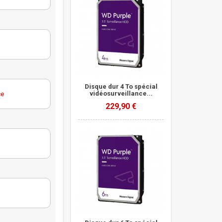
Disque dur 4 To spécial
vidéosurveillance...
ce
229,90 €
Purple
ce
QE
Purple
ce