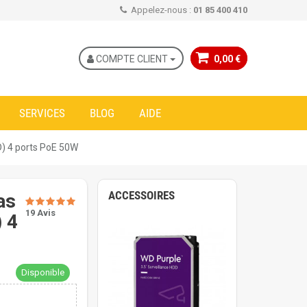
Appelez-nous :
01 85 400 410
COMPTE CLIENT
0,00 €
SERVICES
BLOG
AIDE
) 4 ports PoE 50W
ACCESSOIRES
as
19 Avis
 4
Disponible