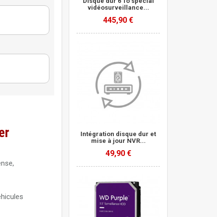
Disque dur 6 To spécial
vidéosurveillance...
445,90 €
Purple
ce
Purple
Purple
er
Intégration disque dur et
 Purple
mise à jour NVR...
49,90 €
ense,
hua
éhicules
ZH haute