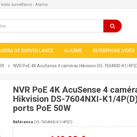
e vidéo surveillance - Alarme
AMÉRA DE SURVEILLANCE
ALARME
INTERPHONE VIDÉO
NVR
NVR PoE 4K AcuSense 4 caméras Hikvision DS-7604NXI-K1/4P(D
NVR PoE 4K AcuSense 4 camér
Hikvision DS-7604NXI-K1/4P(D)
ports PoE 50W
Référence
DS-7604NXI-K1/4P(D)