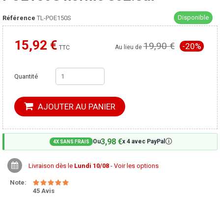
Disponible
Référence
TL-POE150S
15,92 €
19,90 €
-20%
Moins cher ailleurs ?
Au lieu de
TTC
Quantité
AJOUTER AU PANIER
3,98 €
🛈
Ou
x 4 avec PayPal
4X SANS FRAIS
Livraison dès le
Lundi 10/08
- Voir les options
Note:
45 Avis