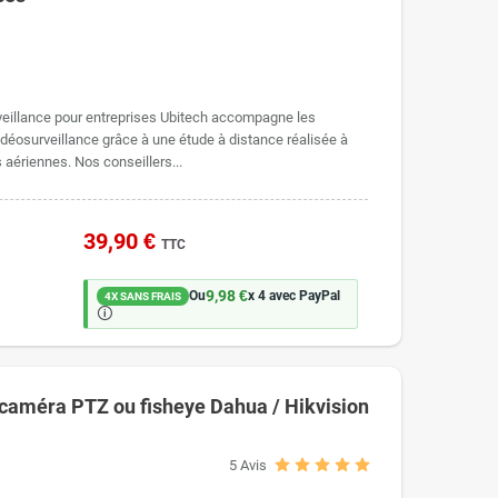
rveillance pour entreprises Ubitech accompagne les
idéosurveillance grâce à une étude à distance réalisée à
 aériennes. Nos conseillers...
39,90 €
TTC
9,98 €
Ou
x 4 avec PayPal
4X SANS FRAIS
🛈
 caméra PTZ ou fisheye Dahua / Hikvision
5
Avis