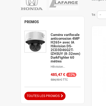
avec vous 
caméra par
Tri
--
Ce que
PROMOS
Le technic
enregistreu
Caméra varifocale
proches, le
anticorrosion 4MP
et l'ajuste
H265+ avec IA
réglé et vér
Hikvision DS-
2CD3D46G2T-
Comme
IZHSUY (8-32mm)
DarkFighter 60
mètres
Vous fixez
Hikvision...
expliquant
caméra qui 
485,47 €
-17%
584,90 €
Pour u
TTC
Ce service
et applicat
TOUTES LES PROMOS
notre étud