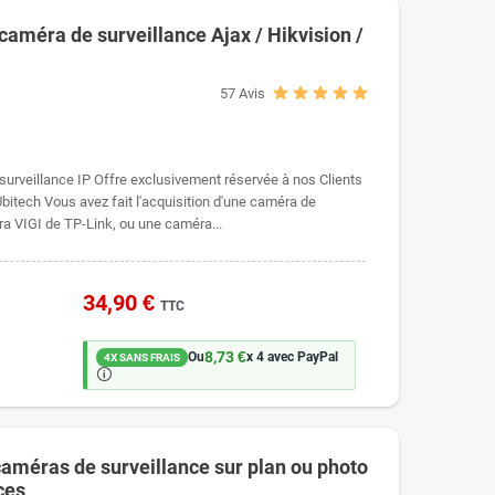
caméra de surveillance Ajax / Hikvision /
57
Avis
surveillance IP Offre exclusivement réservée à nos Clients
itech Vous avez fait l'acquisition d'une caméra de
a VIGI de TP-Link, ou une caméra...
34,90 €
TTC
8,73 €
Ou
x 4 avec PayPal
4X SANS FRAIS
🛈
caméras de surveillance sur plan ou photo
ces