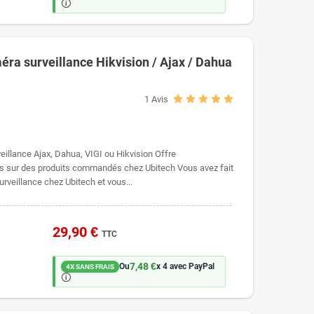
🛈
enregistreur, application souhaitée, et convenez d'un créneau.
éra surveillance Hikvision / Ajax / Dahua
1
Avis
eillance Ajax, Dahua, VIGI ou Hikvision Offre
ts sur des produits commandés chez Ubitech Vous avez fait
urveillance chez Ubitech et vous...
29,90 €
TTC
7,48 €
Ou
x 4 avec PayPal
4X SANS FRAIS
🛈