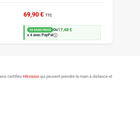
69,90 €
TTC
17,48 €
Ou
4X SANS FRAIS
🛈
x 4 avec PayPal
iens certifiés
Hikvision
qui peuvent prendre la main à distance et