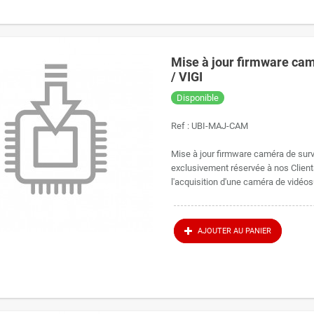
e rendez-vous
notre équipe en précisant le modèle de votre caméra et votre configuration, box, 
églages courants, notre rubrique FAQ et astuces reste aussi en libre accès.
Mise à jour firmware cam
/ VIGI
Disponible
Ref :
UBI-MAJ-CAM
Mise à jour firmware caméra de surv
exclusivement réservée à nos Clien
l'acquisition d'une caméra de vidéos
AJOUTER AU PANIER