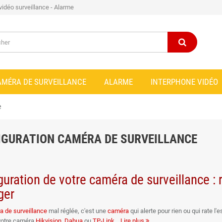
 vidéo surveillance - Alarme
AMÉRA DE SURVEILLANCE
ALARME
INTERPHONE VIDÉO
e
IGURATION CAMÉRA DE SURVEILLANCE
guration de votre caméra de surveillance : r
ger
 de surveillance
mal réglée, c'est une
caméra
qui alerte pour rien ou qui rate l'
votre caméra
Hikvision
,
Dahua
ou
TP-Link
Lire plus