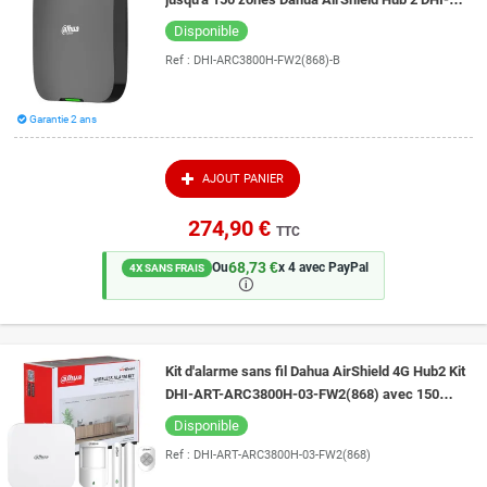
ARC3800H-FW2(868) Black
Disponible
Ref :
DHI-ARC3800H-FW2(868)-B
Garantie 2 ans
AJOUT PANIER
274,90 €
TTC
68,73 €
Ou
x 4 avec PayPal
4X SANS FRAIS
🛈
Kit d'alarme sans fil Dahua AirShield 4G Hub2 Kit
DHI-ART-ARC3800H-03-FW2(868) avec 150
périphériques supportés
Disponible
Ref :
DHI-ART-ARC3800H-03-FW2(868)