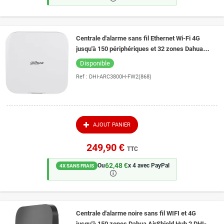
Centrale d'alarme sans fil Ethernet Wi-Fi 4G
jusqu'à 150 périphériques et 32 zones Dahua
AirShield Hub 2 DHI-ARC3800H-FW2(868)
Disponible
Ref :
DHI-ARC3800H-FW2(868)
AJOUT PANIER
249,90 €
TTC
62,48 €
Ou
x 4 avec PayPal
4X SANS FRAIS
🛈
Centrale d'alarme noire sans fil WIFI et 4G
jusqu'à 150 zones Dahua AirShield Hub 2 DHI-