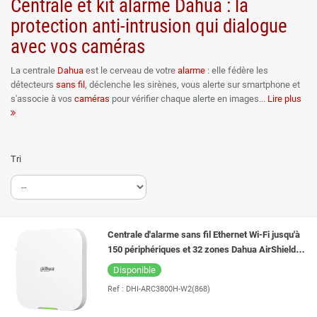
Centrale et kit alarme Dahua : la
protection anti-intrusion qui dialogue
avec vos caméras
La centrale
Dahua
est le cerveau de votre
alarme
: elle fédère les
détecteurs
sans fil
, déclenche les sirènes, vous alerte sur smartphone et
s'associe à vos
caméras
pour vérifier chaque alerte en images
Lire plus
. Cette catégorie réunit les centrales seules et les kits prêts à protéger,
centrale et détecteurs assortis, de la gamme d'
alarme sans fil
Dahua.
Ubitech est distributeur officiel Dahua.
Tri
Kit prêt à protéger ou centrale à composer ?
Le kit est le point de départ le plus simple : centrale et détecteurs livrés
ensemble, appairés en quelques minutes, pour couvrir un logement ou un
petit local dès la pose. La centrale seule s'adresse aux projets sur mesure
Centrale d'alarme sans fil Ethernet Wi-Fi jusqu'à
: vous choisissez chaque détecteur selon vos pièces, vos accès et vos
150 périphériques et 32 zones Dahua AirShield
habitudes, avec l'aide de notre équipe si besoin. Dans les deux cas, le
Hub 2 DHI-ARC3800H-W2(868)
Disponible
système s'étend ensuite librement avec les
accessoires d'alarme Dahua
:
Ref :
DHI-ARC3800H-W2(868)
détecteurs supplémentaires, sirènes, claviers et télécommandes.