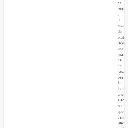
sa
maiso
:
3
nivea
de
protec
Sécuri
une
maiso
ne
se
résum
pas
à
install
une
alarm
ou
quelq
camér
Une