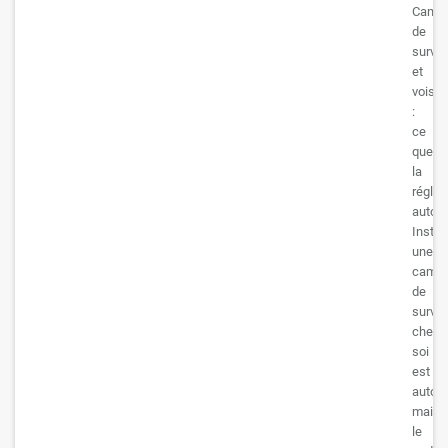
Camé
de
survei
et
voisin
:
ce
que
la
réglem
autori
Install
une
camér
de
survei
chez
soi
est
autori
mais
le