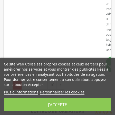
un
interp
vidéo,
la
différ
n’est
pas
toujou
éviden
Ces...
LIR
Ce site Web utilise ses propres cookies et ceux de tiers pour
PLU
améliorer nos services et vous montrer des publicités liées à
vos préférences en analysant vos habitudes de navigation.
Pour donner votre consentement à son utilisation, appuyez
sur le bouton Accepter.
1
2
3
...
10
Plus d'informations
Personnaliser les cookies
J'ACCEPTE
Avis clients
LETTRE D'INFORMATIONS
★
★
★
★
★