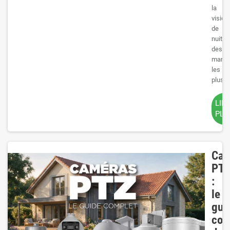
la
vision
de
nuit
des
marqu
les
plus...
LIR
PLU
Cam
PT
:
le
gui
com