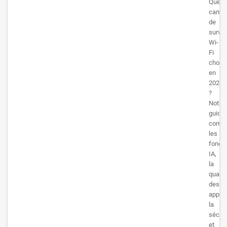
Quelle
camér
de
survei
Wi-
Fi
choisi
en
2026
?
Notre
guide
compa
les
foncti
IA,
la
qualit
des
applic
la
sécuri
et