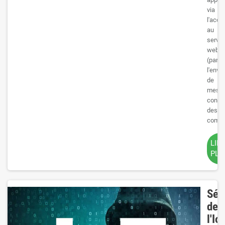
via
l'accè
au
serveu
web
(par
l'envoi
de
mess
conte
des
comma
LIR
PLU
Séc
de
l'Io