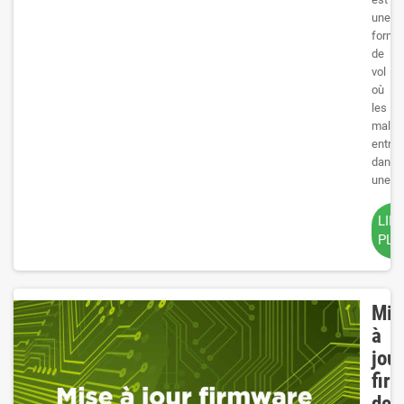
une
forme
de
vol
où
les
malfai
entren
dans
une...
LIR
PLU
Mis
à
jour
fir
des