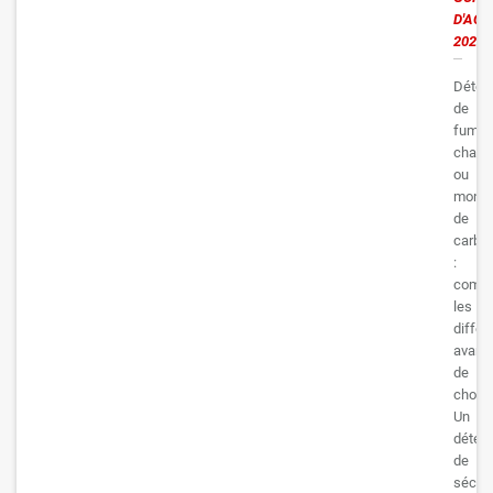
D'ACH
2026
Détec
de
fumée
chaleu
ou
monox
de
carbo
:
compr
les
différ
avant
de
choisi
Un
détect
de
sécuri