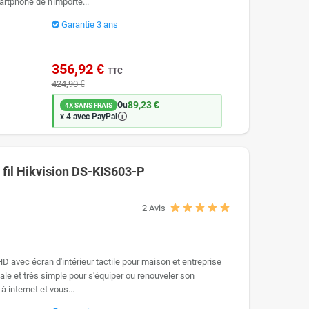
artphone de n'importe...
Garantie 3 ans
WME1
ou l'
interphone vidéo Hikvision DS-KV6113-WPE1
, toutes
DS-KIS603-P
ou le
kit antivandale Hikvision DS-KIS604-S
: la
356,92 €
TTC
i-Fi.
424,90 €
89,23 €
Ou
4X SANS FRAIS
🛈
x 4 avec PayPal
 récupérez les deux fils de votre sonnette ou de votre ancien
câbles. C'est la solution la plus simple et la plus rapide en
 fil Hikvision DS-KIS603-P
i s'intègre sur tout type d'installation, en
maison
comme en
2
Avis
 HD avec écran d'intérieur tactile pour maison et entreprise
déale et très simple pour s'équiper ou renouveler son
à internet et vous...