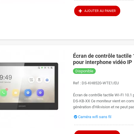
issez aussi le mode de pose : en saillie contre le mur, ou encastré, grâce au boî
 sur mesure.
AJOUTER AU PANIER
ule application pour gérer tous vos équipements H
ilisez déjà Hik-Connect pour visualiser vos
caméras de surveillance
Hikvision, vo
verture à distance et
caméras
réunis sur une seule interface. La configuration 
Écran de contrôle tactil
pour interphone vidéo IP
Disponible
Ref :
DS-KH8520-WTE1/EU
Écran de contrôle tactile WI-FI 10.
DS-KB-XX Ce moniteur vient en com
génération d'Hikvision et ne peut pas 
Caméra wifi sans fil