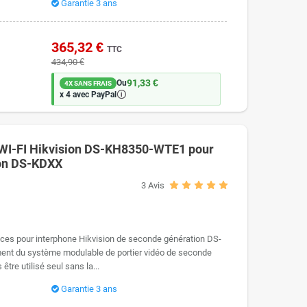
Garantie 3 ans
365,32 €
TTC
434,90 €
91,33 €
Ou
4X SANS FRAIS
🛈
x 4 avec PayPal
e WI-FI Hikvision DS-KH8350-WTE1 pour
ion DS-KDXX
3
Avis
ouces pour interphone Hikvision de seconde génération DS-
ent du système modulable de portier vidéo de seconde
être utilisé seul sans la...
composez votre propre solution, au plus près de votre besoin,
 associez ensuite les modules de votre choix (lecteur de
Garantie 3 ans