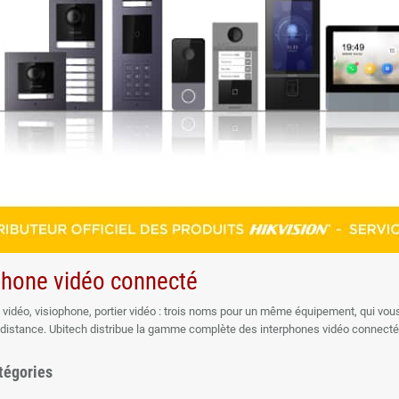
phone vidéo connecté
vidéo, visiophone, portier vidéo : trois noms pour un même équipement, qui vous per
 distance. Ubitech distribue la gamme complète des interphones vidéo connect
s, les entreprises et les immeubles collectifs.
tégories
es d'interphonie vidéo s'intègrent aux systèmes de
vidéosurveillance
et d'
alar
 commerciaux qui demandent un niveau de sécurité plus élevé, avec une gestio