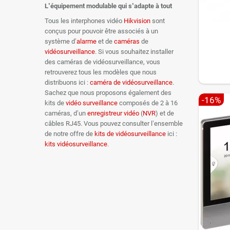
L’équipement modulable qui s’adapte à tout
Tous les interphones vidéo
Hikvision
sont
conçus pour pouvoir être associés à un
système d’
alarme
et de
caméras
de
vidéosurveillance
. Si vous souhaitez installer
des caméras de vidéosurveillance, vous
retrouverez tous les modèles que nous
distribuons ici :
caméra de vidéosurveillance
.
Sachez que nous proposons également des
-16%
kits de
vidéo surveillance
composés de 2 à 16
caméras, d’un
enregistreur vidéo
(
NVR
) et de
câbles RJ45. Vous pouvez consulter l’ensemble
de notre offre de
kits de vidéosurveillance
ici :
kits vidéosurveillance
.
Interp
La grande 
autour de 
badges, bou