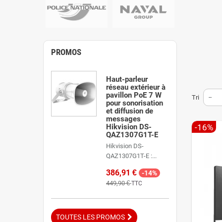
Qu'est
Un interph
l'interphon
PROMOS
avec votre 
Un portier
badges) et 
Haut-parleur
réseau extérieur à
Interph
pavillon PoE 7 W
Tri
--
pour sonorisation
et diffusion de
Tout dépend
messages
l'interphon
-16%
Hikvision DS-
visiophone
QAZ1307G1T-E
Hikvision DS-
Interp
QAZ1307G1T-E :...
Les interph
386,91 €
-14%
les aliment
449,90 €
TTC
les immeu
Interp
TOUTES LES PROMOS
Pour une m