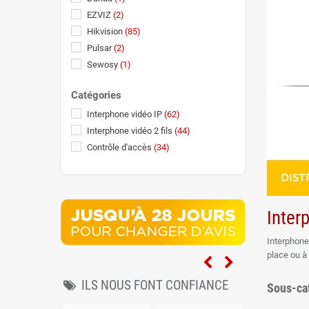
EZVIZ
(2)
Hikvision
(85)
Pulsar
(2)
Sewosy
(1)
Catégories
Interphone vidéo IP
(62)
Interphone vidéo 2 fils
(44)
Contrôle d'accès
(34)
Inter
Interphone 
place ou à
particulier
ILS NOUS FONT CONFIANCE
Sous-ca
Nos systèm
des locaux