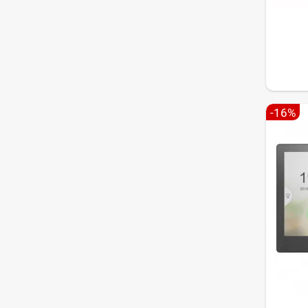
Vous chois
interphone
Une se
Si vous ut
appels, ou
minutes.
-16%