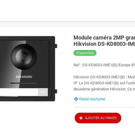
Module caméra 2MP grand
Hikvision DS-KD8003-IME1
Disponible
Ref :
DS-KD8003-IME1(B)/Europe B
Hikvision DS-KD8003-IME1(B) : Modu
IP Le DS-KD8003-IME1(B) est l'unité
deuxième génération Hikvision. Ce m
Vision nocturne
AJOUTER AU PANIER