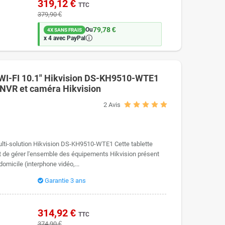
319,12 €
TTC
379,90 €
79,78 €
Ou
4X SANS FRAIS
🛈
x 4 avec PayPal
e WI-FI 10.1" Hikvision DS-KH9510-WTE1
 NVR et caméra Hikvision
2
Avis
multi-solution Hikvision DS-KH9510-WTE1 Cette tablette
et de gérer l'ensemble des équipements Hikvision présent
domicile (interphone vidéo,...
Garantie 3 ans
314,92 €
TTC
374,90 €