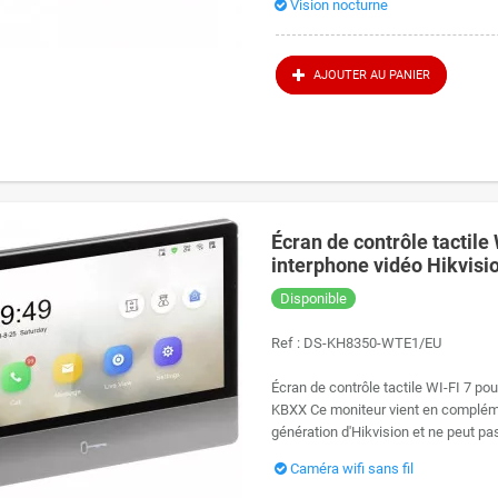
Vision nocturne
AJOUTER AU PANIER
Écran de contrôle tactil
interphone vidéo Hikvis
Disponible
Ref :
DS-KH8350-WTE1/EU
Écran de contrôle tactile WI-FI 7 p
hone vidéo sur mesure
KBXX Ce moniteur vient en complém
génération d'Hikvision et ne peut pas 
particularité des interphones vidéo Hikvision réside dans leur modularité. Vous 
l'élément central : la platine de rue DS-KD8003-IME1 ou DS-KD8003-IME2. Vous y
Caméra wifi sans fil
tons d'appel, clavier à code, module braille) et l'écran intérieur adapté.