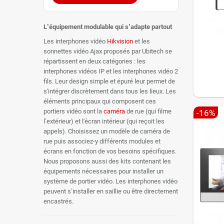
configurati
Le
L’équipement modulable qui s’adapte partout
de
Les interphones vidéo
Hikvision
et les
Le
sonnettes vidéo Ajax proposés par Ubitech se
pla
répartissent en deux catégories : les
interphones vidéos IP et les interphones vidéo 2
Interph
fils. Leur design simple et épuré leur permet de
Le principa
s'intégrer discrètement dans tous les lieux. Les
interphone 
éléments principaux qui composent ces
rénovation
portiers vidéo sont la
caméra
de rue (qui filme
-16%
l’extérieur) et l'écran intérieur (qui reçoit les
Design
appels). Choisissez un modèle de caméra de
rue puis associez-y différents modules et
Les interp
écrans en fonction de vos besoins spécifiques.
immeuble.
Nous proposons aussi des kits contenant les
équipements nécessaires pour installer un
système de portier vidéo. Les interphones vidéo
peuvent s’installer en saillie ou être directement
encastrés.