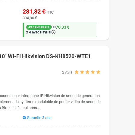
tier correspondant sélectionné lors de la composition de votre
281,32 €
TTC
334,90 €
ikvision
70,33 €
Ou
4X SANS FRAIS
🛈
x 4 avec PayPal
us gérez votre interphone vidéo dans la même application :
d'un interphone vidéo dans Hik-Connect ne prend que quelques
e 10" WI-FI Hikvision DS-KH8520-WTE1
2
Avis
1 pouces pour interphone IP Hikvision de seconde génération
plément du système modulable de portier vidéo de seconde
être utilisé seul sans...
Garantie 3 ans