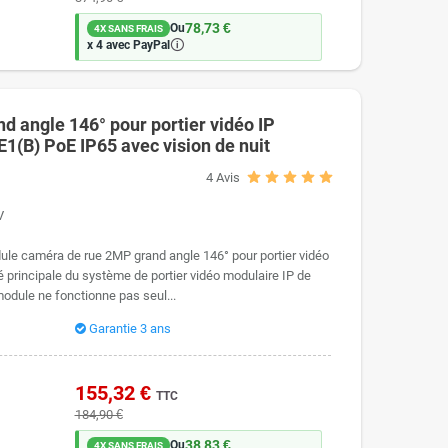
78,73 €
Ou
4X SANS FRAIS
🛈
x 4 avec PayPal
 angle 146° pour portier vidéo IP
(B) PoE IP65 avec vision de nuit
4
Avis
V
le caméra de rue 2MP grand angle 146° pour portier vidéo
 principale du système de portier vidéo modulaire IP de
odule ne fonctionne pas seul...
Garantie 3 ans
155,32 €
TTC
184,90 €
38,83 €
Ou
4X SANS FRAIS