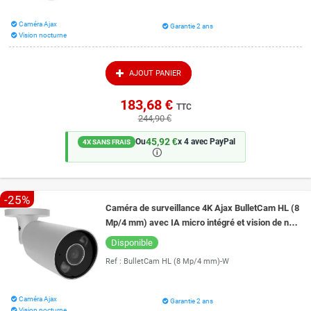
Caméra Ajax
Garantie 2 ans
Vision nocturne
AJOUT PANIER
183,68 €
TTC
244,90 €
45,92 €
Ou
x 4 avec PayPal
4X SANS FRAIS
🛈
-25%
Caméra de surveillance 4K Ajax BulletCam HL (8
Mp/4 mm) avec IA micro intégré et vision de nuit
couleur 50 mètres
Disponible
Ref :
BulletCam HL (8 Mp/4 mm)-W
Caméra Ajax
Garantie 2 ans
Vision nocturne