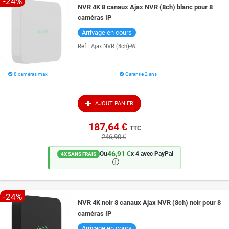
-24%
NVR 4K 8 canaux Ajax NVR (8ch) blanc pour 8
caméras IP
Arrivage en cours
Ref :
Ajax NVR (8ch)-W
8 caméras max
Garantie 2 ans
AJOUT PANIER
187,64 €
TTC
246,90 €
46,91 €
Ou
x 4 avec PayPal
4X SANS FRAIS
🛈
-24%
NVR 4K noir 8 canaux Ajax NVR (8ch) noir pour 8
caméras IP
Arrivage en cours