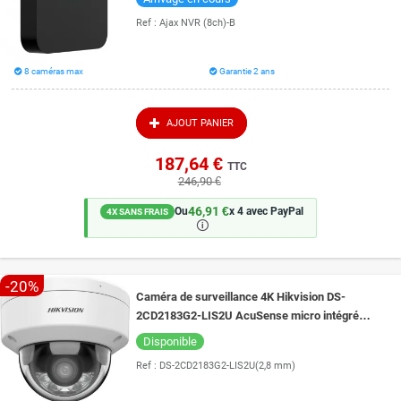
Ref :
Ajax NVR (8ch)-B
8 caméras max
Garantie 2 ans
AJOUT PANIER
187,64 €
TTC
246,90 €
46,91 €
Ou
x 4 avec PayPal
4X SANS FRAIS
🛈
-20%
Caméra de surveillance 4K Hikvision DS-
2CD2183G2-LIS2U AcuSense micro intégré
vision de nuit couleur 30 mètres
Disponible
Ref :
DS-2CD2183G2-LIS2U(2,8 mm)