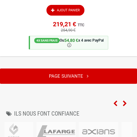
AJOUT PANIER
219,21 €
TTC
254,90 €
54,80 €
Ou
x 4 avec PayPal
4X SANS FRAIS
🛈
PAGE SUIVANTE
ILS NOUS FONT CONFIANCE