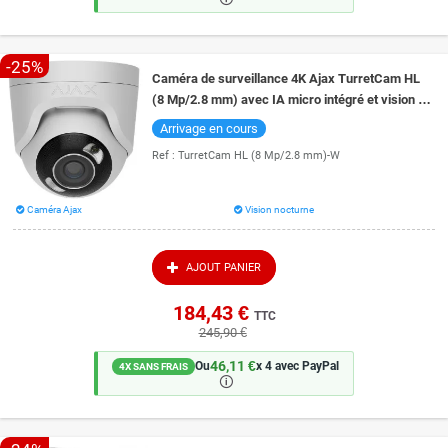
-25%
Caméra de surveillance 4K Ajax TurretCam HL
(8 Mp/2.8 mm) avec IA micro intégré et vision de
nuit couleur 50 mètres
Arrivage en cours
Ref :
TurretCam HL (8 Mp/2.8 mm)-W
Caméra Ajax
Vision nocturne
AJOUT PANIER
184,43 €
TTC
245,90 €
46,11 €
Ou
x 4 avec PayPal
4X SANS FRAIS
🛈