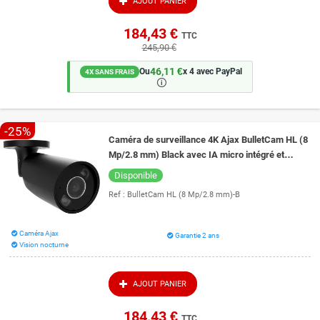
AJOUT PANIER
184,43 €
TTC
245,90 €
46,11 €
Ou
x 4 avec PayPal
4X SANS FRAIS
🛈
-25%
Caméra de surveillance 4K Ajax BulletCam HL (8
Mp/2.8 mm) Black avec IA micro intégré et
vision de nuit couleur 50 mètres
Disponible
Ref :
BulletCam HL (8 Mp/2.8 mm)-B
Caméra Ajax
Garantie 2 ans
Vision nocturne
AJOUT PANIER
184,43 €
TTC