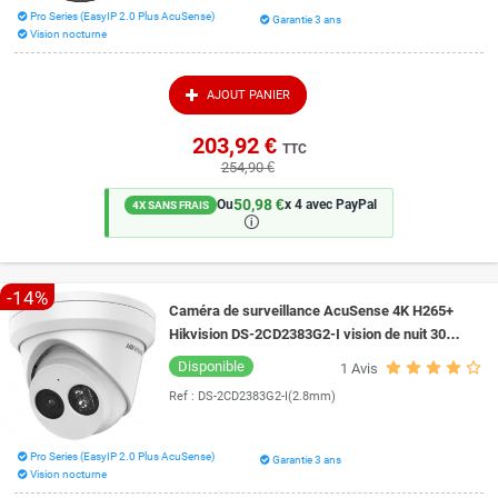
Pro Series (EasyIP 2.0 Plus AcuSense)
Garantie 3 ans
Vision nocturne
AJOUT PANIER
203,92 €
TTC
254,90 €
50,98 €
Ou
x 4 avec PayPal
4X SANS FRAIS
🛈
-14%
Caméra de surveillance AcuSense 4K H265+
Hikvision DS-2CD2383G2-I vision de nuit 30
mètres
Disponible
1
Avis
Ref :
DS-2CD2383G2-I(2.8mm)
Pro Series (EasyIP 2.0 Plus AcuSense)
Garantie 3 ans
Vision nocturne