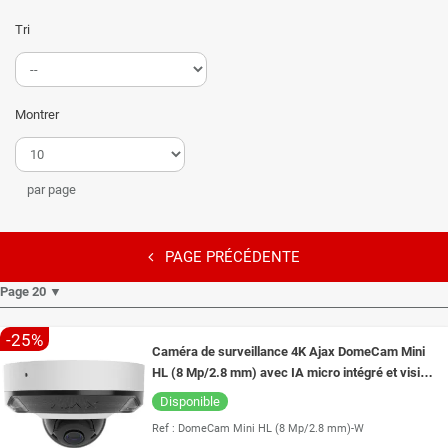
Tri
Montrer
par page
PAGE PRÉCÉDENTE
Page 20 ▼
-25%
Caméra de surveillance 4K Ajax DomeCam Mini
HL (8 Mp/2.8 mm) avec IA micro intégré et vision
de nuit couleur 15 mètres
Disponible
Ref :
DomeCam Mini HL (8 Mp/2.8 mm)-W