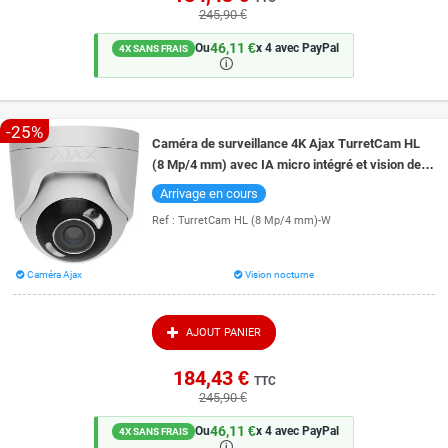
245,90 €
46,11 €
Ou
x 4 avec PayPal
4X SANS FRAIS
🛈
-25%
Caméra de surveillance 4K Ajax TurretCam HL
(8 Mp/4 mm) avec IA micro intégré et vision de
nuit couleur 50 mètres
Arrivage en cours
Ref :
TurretCam HL (8 Mp/4 mm)-W
Caméra Ajax
Vision nocturne
AJOUT PANIER
184,43 €
TTC
245,90 €
46,11 €
Ou
x 4 avec PayPal
4X SANS FRAIS
🛈