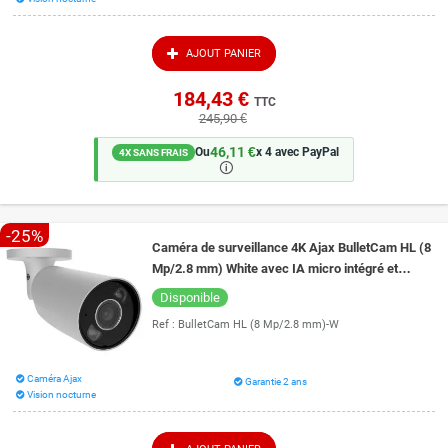
AJOUT PANIER
184,43 €
TTC
245,90 €
46,11 €
Ou
x 4 avec PayPal
4X SANS FRAIS
🛈
-25%
Caméra de surveillance 4K Ajax BulletCam HL (8
Mp/2.8 mm) White avec IA micro intégré et
vision de nuit couleur 50 mètres
Disponible
Ref :
BulletCam HL (8 Mp/2.8 mm)-W
Caméra Ajax
Garantie 2 ans
Vision nocturne