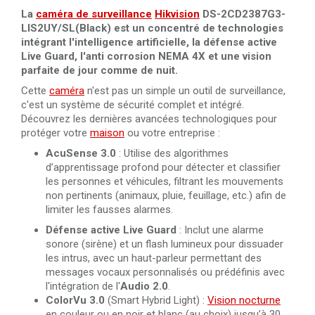
La
caméra de surveillance
Hikvision
DS-2CD2387G3-
LIS2UY/SL(Black) est un concentré de technologies
intégrant l'intelligence artificielle, la défense active
Live Guard, l'anti corrosion NEMA 4X et une vision
parfaite de jour comme de nuit.
Cette
caméra
n'est pas un simple un outil de surveillance,
c'est un système de sécurité complet et intégré.
Découvrez les dernières avancées technologiques pour
protéger votre
maison
ou votre entreprise :
AcuSense 3.0
: Utilise des algorithmes
d’apprentissage profond pour détecter et classifier
les personnes et véhicules, filtrant les mouvements
non pertinents (animaux, pluie, feuillage, etc.) afin de
limiter les fausses alarmes.
Défense active
Live Guard
: Inclut une alarme
sonore (sirène) et un flash lumineux pour dissuader
les intrus, avec un haut-parleur permettant des
messages vocaux personnalisés ou prédéfinis avec
l'intégration de l'
Audio 2.0
.
ColorVu 3.0
(Smart Hybrid Light) :
Vision nocturne
en couleur ou en noir et blanc (au choix) jusqu’à 30