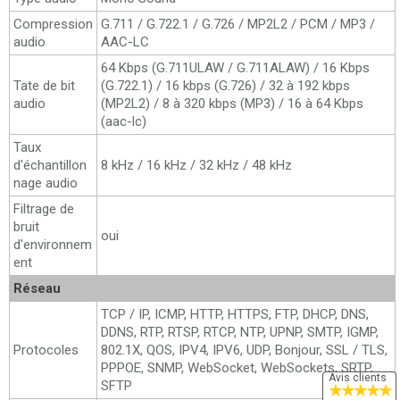
Compression
G.711 / G.722.1 / G.726 / MP2L2 / PCM / MP3 /
audio
AAC-LC
64 Kbps (G.711ULAW / G.711ALAW) / 16 Kbps
Tate de bit
(G.722.1) / 16 kbps (G.726) / 32 à 192 kbps
audio
(MP2L2) / 8 à 320 kbps (MP3) / 16 à 64 Kbps
(aac-lc)
Taux
d'échantillon
8 kHz / 16 kHz / 32 kHz / 48 kHz
nage audio
Filtrage de
bruit
oui
d'environnem
ent
Réseau
TCP / IP, ICMP, HTTP, HTTPS, FTP, DHCP, DNS,
DDNS, RTP, RTSP, RTCP, NTP, UPNP, SMTP, IGMP,
Protocoles
802.1X, QOS, IPV4, IPV6, UDP, Bonjour, SSL / TLS,
PPPOE, SNMP, WebSocket, WebSockets, SRTP,
Avis clients
SFTP
★
★
★
★
★