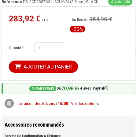
Disponible
Référence
DS-2CD2387G3-LIS2UY/SL(2.8mm)/BLACK
283,92 €
354,90 €
Moins cher ailleurs ?
Au lieu de
TTC
-20%
Quantité
AJOUTER AU PANIER
70,98 €
🛈
Ou
x 4 avec PayPal
4X SANS FRAIS
Livraison dès le
Lundi 10/08
- Voir les options
Accessoires recommandés
Service De Configuration À Distance