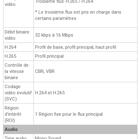
Troisième flux: H.265 / H.264
vidéo
* Le troisième flux est pris en charge dans
certains paramètres
Débit binaire
32 kbps à 16 Mbps
vidéo
H.264
Profil de base, profil principal, haut profil
H.265
Profil principal
Contrôle de
la vitesse
CBR, VBR
binaire
Codage
vidéo évolutif
H.264 et H.265
(SVC)
Région
d'intérêt
1 Région fixe pour le flux principal
(ROI)
Audio
Type audio
Mono Sound