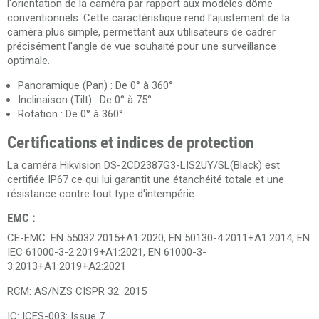
l'orientation de la caméra par rapport aux modèles dôme
conventionnels. Cette caractéristique rend l'ajustement de la
caméra plus simple, permettant aux utilisateurs de cadrer
précisément l'angle de vue souhaité pour une surveillance
optimale.
Panoramique (Pan) : De 0° à 360°
Inclinaison (Tilt) : De 0° à 75°
Rotation : De 0° à 360°
Certifications et indices de protection
La caméra Hikvision DS-2CD2387G3-LIS2UY/SL(Black) est
certifiée IP67 ce qui lui garantit une étanchéité totale et une
résistance contre tout type d'intempérie.
EMC :
CE-EMC: EN 55032:2015+A1:2020, EN 50130-4:2011+A1:2014, EN
IEC 61000-3-2:2019+A1:2021, EN 61000-3-
3:2013+A1:2019+A2:2021
RCM: AS/NZS CISPR 32: 2015
IC: ICES-003: Issue 7