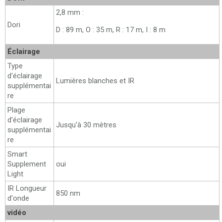
2,8 mm :
Dori
D : 89 m, O : 35 m, R : 17 m, I : 8 m
Éclairage
Type
d'éclairage
Lumières blanches et IR
supplémentai
re
Plage
d'éclairage
Jusqu'à 30 mètres
supplémentai
re
Smart
Supplement
oui
Light
IR Longueur
850 nm
d'onde
vidéo