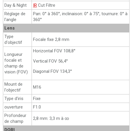
Day & Night
IR
Cut Filtre
Réglage de
Pan: 0° à 360°, inclinaison: 0° à 75°, tournure: 0° à
l'angle
360°
Lens
Type
Focale fixe 2,8 mm
d'objectif
Horizontal FOV 108,8°
Longueur
focale et
Vertical FOV 56,4°
champ de
Diagonal FOV 134,3°
vision (FOV)
Mount de
M16
l'objectif
Type d'iris
Fixe
ouverture
F1.0
Profondeur
2,8 mm: 3,3 m à ∞
de champ
DORI