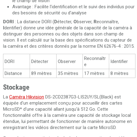
le champ de vision
Avantage : Facilite l'identification et le suivi des individus pour
des besoins de sécurité ou d'analyse
DORI
: La distance DORI (
D
étecter,
O
bserver,
R
econnaître,
I
dentifier) ​​donne une idée générale de la capacité de la caméra à
distinguer des personnes ou des objets dans son champ de
vision. Il est calculé sur la base des spécifications du capteur de
la caméra et des critères donnés par la norme EN 62676-4 : 2015.
Reconnaîtr
DORI
Détecter
Observer
Identifier
e
Distance
89 mètres
35 mètres
17 mètres
8 mètres
Stockage
La
Caméra Hikvision
DS-2CD2387G3-LIS2UY/SL(Black) est
équipée d'un emplacement conçu pour accueillir des cartes
MicroSD* d'une capacité allant jusqu'à 512 Go. Cette
fonctionnalité offre à la caméra une capacité de stockage local
étendue, lui permettant de fonctionner de manière autonome en
enregistrant les vidéos directement sur la carte MicroSD.