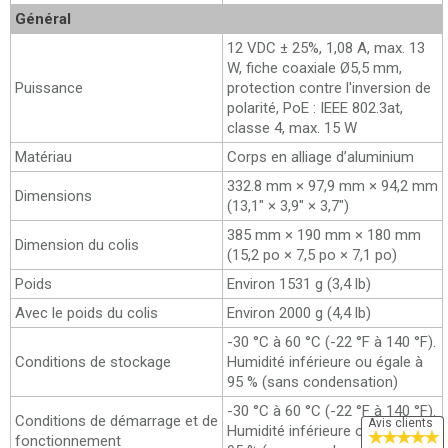
Général
12 VDC ± 25%, 1,08 A, max. 13
W, fiche coaxiale Ø5,5 mm,
Puissance
protection contre l'inversion de
polarité, PoE : IEEE 802.3at,
classe 4, max. 15 W
Matériau
Corps en alliage d’aluminium
332.8 mm × 97,9 mm × 94,2 mm
Dimensions
(13,1" × 3,9" × 3,7")
385 mm × 190 mm × 180 mm
Dimension du colis
(15,2 po × 7,5 po × 7,1 po)
Poids
Environ 1531 g (3,4 lb)
Avec le poids du colis
Environ 2000 g (4,4 lb)
-30 °C à 60 °C (-22 °F à 140 °F).
Conditions de stockage
Humidité inférieure ou égale à
95 % (sans condensation)
-30 °C à 60 °C (-22 °F à 140 °F).
Conditions de démarrage et de
Avis clients
Humidité inférieure ou égale à
★
★
★
★
★
fonctionnement