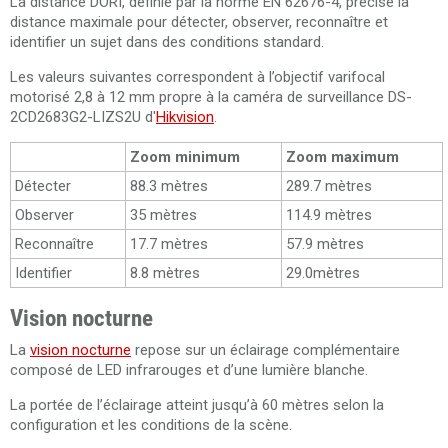
La distance DORI, définie par la norme EN 62676-4, précise la
distance maximale pour détecter, observer, reconnaître et
identifier un sujet dans des conditions standard.
Les valeurs suivantes correspondent à l’objectif varifocal
motorisé 2,8 à 12 mm propre à la caméra de surveillance DS-
2CD2683G2-LIZS2U d'
Hikvision
.
Zoom minimum
Zoom maximum
Détecter
88.3 mètres
289.7 mètres
Observer
35 mètres
114.9 mètres
Reconnaître
17.7 mètres
57.9 mètres
Identifier
8.8 mètres
29.0mètres
Vision nocturne
La
vision nocturne
repose sur un éclairage complémentaire
composé de LED infrarouges et d’une lumière blanche.
La portée de l’éclairage atteint jusqu’à 60 mètres selon la
configuration et les conditions de la scène.