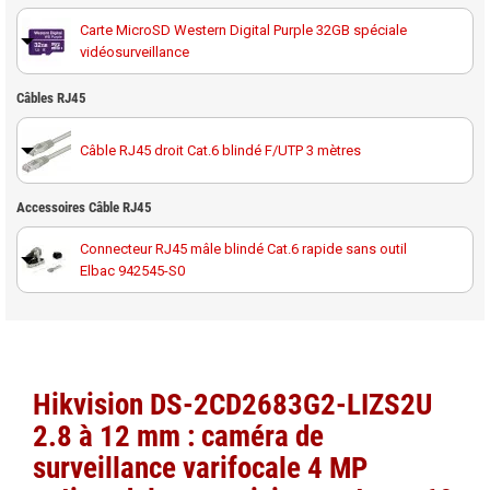
Carte MicroSD Western Digital Purple 32GB spéciale
vidéosurveillance
Carte MicroSD Western Digital Purple 64GB spéciale
Câbles RJ45
vidéosurveillance
Câble RJ45 droit Cat.6 blindé F/UTP 3 mètres
Carte MicroSD Western Digital Purple 128GB spéciale
vidéosurveillance
Accessoires Câble RJ45
Câble RJ45 droit Cat.6 blindé F/UTP 10 mètres
Carte MicroSD Western Digital Purple 256GB spéciale
Connecteur RJ45 mâle blindé Cat.6 rapide sans outil
vidéosurveillance
Elbac 942545-S0
Câble RJ45 droit Cat.6 blindé F/UTP 20 mètres
Carte MicroSD Western Digital Purple 512GB spéciale
vidéosurveillance
Noyau RJ45 femelle Cat6A blindé Elbac 943545-S0
Câble RJ45 droit Cat.6 blindé F/UTP 30 mètres
Hikvision DS-2CD2683G2-LIZS2U
Câble RJ45 droit Cat.6 blindé F/UTP 50 mètres
2.8 à 12 mm : caméra de
surveillance varifocale 4 MP
Câble RJ45 droit Cat.6 blindé F/UTP 40 mètres 100%