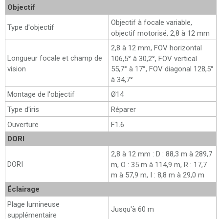
Objectif
Objectif à focale variable,
Type d'objectif
objectif motorisé, 2,8 à 12 mm
2,8 à 12 mm, FOV horizontal
Longueur focale et champ de
106,5° à 30,2°, FOV vertical
vision
55,7° à 17°, FOV diagonal 128,5°
à 34,7°
Montage de l'objectif
Ø14
Type d'iris
Réparer
Ouverture
F1.6
DORI
2,8 à 12 mm : D : 88,3 m à 289,7
DORI
m, O : 35 m à 114,9 m, R : 17,7
m à 57,9 m, I : 8,8 m à 29,0 m
Éclairage
Plage lumineuse
Jusqu'à 60 m
supplémentaire