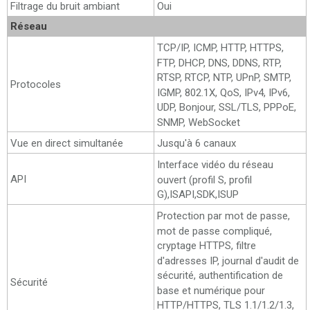
Filtrage du bruit ambiant
Oui
Réseau
TCP/IP, ICMP, HTTP, HTTPS,
FTP, DHCP, DNS, DDNS, RTP,
RTSP, RTCP, NTP, UPnP, SMTP,
Protocoles
IGMP, 802.1X, QoS, IPv4, IPv6,
UDP, Bonjour, SSL/TLS, PPPoE,
SNMP, WebSocket
Vue en direct simultanée
Jusqu'à 6 canaux
Interface vidéo du réseau
API
ouvert (profil S, profil
G),ISAPI,SDK,ISUP
Protection par mot de passe,
mot de passe compliqué,
cryptage HTTPS, filtre
d'adresses IP, journal d'audit de
sécurité, authentification de
Sécurité
base et numérique pour
HTTP/HTTPS, TLS 1.1/1.2/1.3,