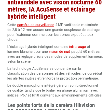
antivandale avec vision nocturne 60
cuivre
mètres, IA AcuSense et éclairage
Câble RJ45 Cat.5 UTP 305 mètres Dahua PFM920I-5EUN
hybride intelligent
Cette
caméra de surveillance
4 MP varifocale motorisée
Câble RJ45 Cat. 6 UTP intérieur 305 mètres 100% cuivre
de 2,8 à 12 mm assure une grande souplesse de cadrage
Dahua PFM920I-6UN-C/White
pour l’extérieur comme pour les zones exposées aux
chocs.
Câble RJ45 Cat.6 UTP 305 mètres LSZH Dahua PFM923I-
6UN-C
L’éclairage hybride intelligent combine
infrarouge
et
lumière blanche pour une
vision de nuit
jusqu’à 60 mètres,
avec un réglage précis des modes de supplément lumineux
selon la scène.
La technologie AcuSense se concentre sur la
classification des personnes et des véhicules, ce qui réduit
les alertes inutiles et renforce la protection périmétrique.
Le double microphone intégré gère un son bidirectionnel
de qualité, tandis que le boîtier en alliage aluminium avec
indices IP67 et IK10 convient aux environnements difficiles.
Les points forts de la caméra Hikvision