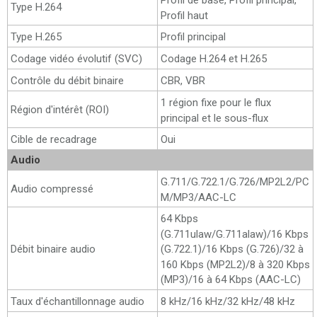
Type H.264
Profil haut
Type H.265
Profil principal
Codage vidéo évolutif (SVC)
Codage H.264 et H.265
Contrôle du débit binaire
CBR, VBR
1 région fixe pour le flux
Région d'intérêt (ROI)
principal et le sous-flux
Cible de recadrage
Oui
Audio
G.711/G.722.1/G.726/MP2L2/PC
Audio compressé
M/MP3/AAC-LC
64 Kbps
(G.711ulaw/G.711alaw)/16 Kbps
Débit binaire audio
(G.722.1)/16 Kbps (G.726)/32 à
160 Kbps (MP2L2)/8 à 320 Kbps
(MP3)/16 à 64 Kbps (AAC-LC)
Taux d'échantillonnage audio
8 kHz/16 kHz/32 kHz/48 kHz