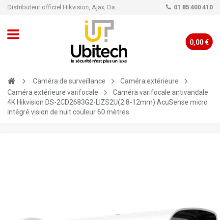
Distributeur officiel Hikvision, Ajax, Dahua, TP-Link - Caméra de vidéo surveillance - Alarme
01 85 400 410
0,00 €
Caméra de surveillance
Caméra extérieure
Caméra extérieure varifocale
Caméra varifocale antivandale
4K Hikvision DS-2CD2683G2-LIZS2U(2.8-12mm) AcuSense micro
intégré vision de nuit couleur 60 mètres