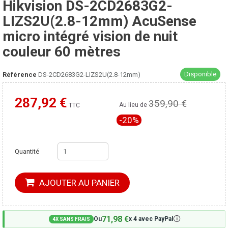
Hikvision DS-2CD2683G2-
LIZS2U(2.8-12mm) AcuSense
micro intégré vision de nuit
couleur 60 mètres
Disponible
Référence
DS-2CD2683G2-LIZS2U(2.8-12mm)
287,92 €
359,90 €
Moins cher ailleurs ?
Au lieu de
TTC
-20%
Quantité
AJOUTER AU PANIER
71,98 €
🛈
Ou
x 4 avec PayPal
4X SANS FRAIS