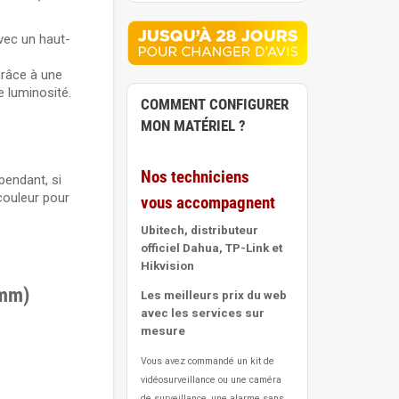
ZH haute
avec un haut-
grâce à une
e luminosité.
COMMENT CONFIGURER
MON MATÉRIEL ?
Nos techniciens
pendant, si
couleur pour
vous accompagnent
Ubitech, distributeur
officiel Dahua, TP-Link et
Hikvision
4mm)
Les meilleurs prix du web
avec les services sur
mesure
Vous avez commandé un kit de
vidéosurveillance ou une caméra
de surveillance, une alarme sans