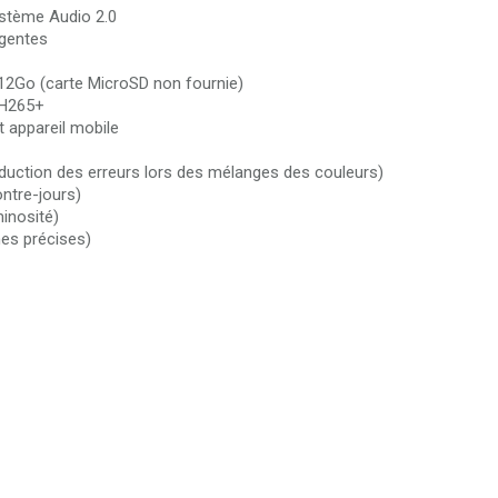
ystème Audio 2.0
igentes
12Go (carte MicroSD non fournie)
 H265+
t appareil mobile
éduction des erreurs lors des mélanges des couleurs)
ntre-jours)
inosité)
nes précises)