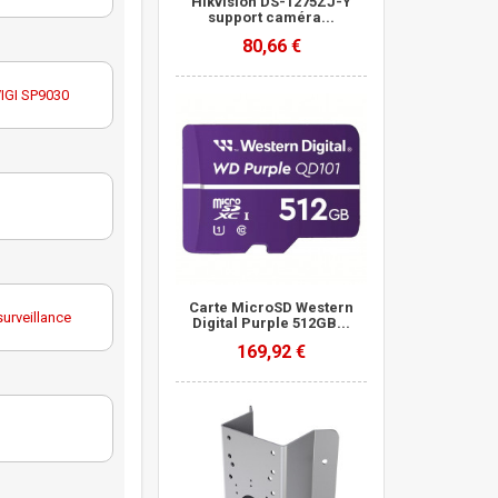
Hikvision DS-1275ZJ-Y
support caméra...
80,66 €
VIGI SP9030
Carte MicroSD Western
urveillance
Digital Purple 512GB...
169,92 €
urveillance