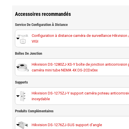
Accessoires recommandés
Service De Configuration À Distance
Configuration à distance caméra de surveillance Hikvision 
VIGI
Boîtes De Jonction
Hikvision DS-1280ZJ-XS-Y boîte de jonction anticorrosion 
caméra mini tube NEMA 4X DS-2CDx0xx
Supports
Hikvision DS-1275ZJ-Y support caméra poteau anticorrosio
inoxydable
Hikvision DS-1276ZJ-P-Y support d angle en acier inoxyda
Produits Complémentaires
anticorrosion
Hikvision DS-1276ZJ-SUS support d'angle