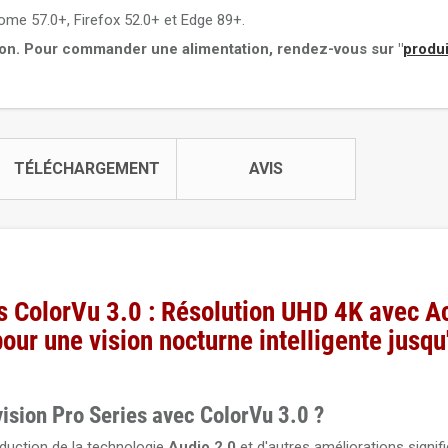
ome 57.0+, Firefox 52.0+ et Edge 89+.
ion. Pour commander une alimentation, rendez-vous sur "
produi
TÉLÉCHARGEMENT
AVIS
s ColorVu 3.0 : Résolution UHD 4K avec 
our une vision nocturne intelligente jusqu
ision Pro Series avec ColorVu 3.0 ?
duction de la technologie
Audio 2.0
et d'autres améliorations signifi