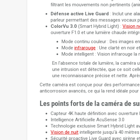
filtrant les mouvements non pertinents (anima
Défense active
Live Guard
: Inclut une a
parleur permettant des messages vocaux pers
ColorVu 3.0
(Smart Hybrid Light) :
Vision n
ouverture F1.0 et une lumière chaude intégr
Mode continu couleur : Des images en
Mode
infrarouge
: Une clarté en noir e
Mode intelligent : Vision infrarouge la
En l'absence totale de lumière, la caméra u
une intrusion est détectée, que ce soit ce
une reconnaissance précise et nette. Après 
Cette caméra est conçue pour des performances e
anticorrosion avancés, ce qui la rend idéale pou
Les points forts de la caméra de
Capteur 4K haute définition avec ouverture
Intelligence Artificielle AcuSense 3.0
Technologie exclusive Smart Hybrid Light a
Vision de nuit
intelligente jusqu'à 40 mètres
Sécurité proactive Live Guard avec sirène e