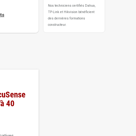
Nos techniciens certifiés Dahua,
TP-Link et Hikvision bénéficient
ts
des dernières formations
constructeur.
AcuSense
'à 40
catives,