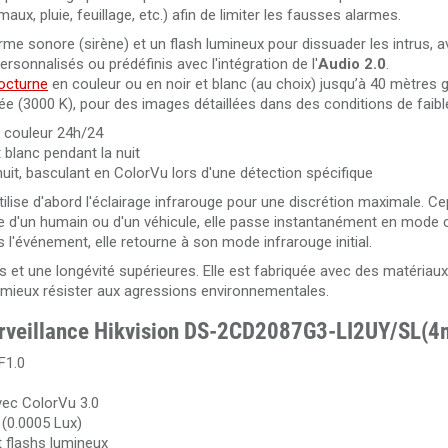
ux, pluie, feuillage, etc.) afin de limiter les fausses alarmes.
Câble RJ45 Cat. 6 UTP intérieur 305 mètres 100% cuivre LS
larme sonore (sirène) et un flash lumineux pour dissuader les intrus, 
performance Dahua PFM923I-6UN-C
onnalisés ou prédéfinis avec l'intégration de l'
Audio 2.0
.
octurne
en couleur ou en noir et blanc (au choix) jusqu’à 40 mètres 
ée (3000 K), pour des images détaillées dans des conditions de faibl
 couleur 24h/24
t blanc pendant la nuit
 nuit, basculant en ColorVu lors d'une détection spécifique
tilise d'abord l'éclairage infrarouge pour une discrétion maximale. Ce
lle d'un humain ou d'un véhicule, elle passe instantanément en mode 
l'événement, elle retourne à son mode infrarouge initial.
t une longévité supérieures. Elle est fabriquée avec des matériaux
r mieux résister aux agressions environnementales.
 surveillance Hikvision DS-2CD2087G3-LI2UY/SL(
 F1.0
vec ColorVu 3.0
 (0.0005 Lux)
t flashs lumineux