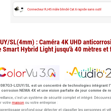
Carte MicroSD Western Digital Purple 256GB spéciale
vidéosurveillance
Connecteur RJ45 mâle blindé Cat.6 rapide sans outil
Câble RJ45 droit Cat.6 blindé F/UTP 20 mètres 100% cuivre
Carte MicroSD Western Digital Purple 512GB spéciale
vidéosurveillance
Noyau RJ45 femelle Cat6A blindé Elbac 943545-S0
Câble RJ45 droit Cat.6 blindé F/UTP 30 mètres 100% cuivre
UY/SL(4mm) : Caméra 4K UHD anticorros
Câble RJ45 droit Cat.6 blindé F/UTP 40 mètres 100% cuivre
 Smart Hybrid Light jusqu'à 40 mètres et 
Câble RJ45 droit Cat.6 blindé F/UTP 50 mètres 100% cuivre
Câble RJ45 Cat.6 UTP 305 mètres LSZH Dahua PFM923I-6
87G3-LI2UY/SL est un concentré de technologies intégrant l'i
anti corrosion NEMA 4X et une vision parfaite de jour comme de n
Câble RJ45 Cat.5 UTP 305 mètres Dahua PFM920I-5EUN
veillance, c'est un système de sécurité complet et intégré. Découvrez
r votre
maison
ou votre entreprise :
Câble RJ45 Cat. 6 UTP intérieur 305 mètres 100% cuivre Da
PFM920I-6UN-C
apprentissage profond pour détecter et classifier les personnes et vé