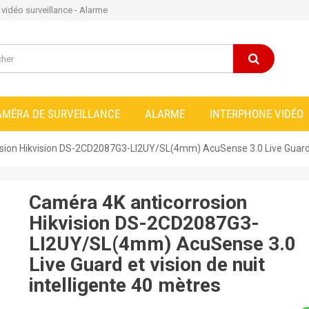
e vidéo surveillance - Alarme
AMÉRA DE SURVEILLANCE
ALARME
INTERPHONE VIDÉO
sion Hikvision DS-2CD2087G3-LI2UY/SL(4mm) AcuSense 3.0 Live Guard et
Caméra 4K anticorrosion
Hikvision DS-2CD2087G3-
LI2UY/SL(4mm) AcuSense 3.0
Live Guard et vision de nuit
intelligente 40 mètres