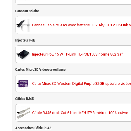
Panneau Solaire
Hikvision DS-1275ZJ-SUS support caméra poteau
Panneau solaire 90W avec batterie 31.2 Ah/10,8 V TP-Link 
Injecteur PoE
Injecteur PoE 15 W TP-Link TL-POE150S norme 802.3af
Cartes MicroSD Vidéosurveillance
Carte MicroSD Western Digital Purple 32GB spéciale vidéos
Câbles RJ45
Carte MicroSD Western Digital Purple 64GB spéciale vidéos
Câble RJ45 droit Cat.6 blindé F/UTP 3 mètres 100% cuivre
Carte MicroSD Western Digital Purple 128GB spéciale
vidéosurveillance
Accessoires Câble RJ45
Câble RJ45 droit Cat.6 blindé F/UTP 10 mètres 100% cuivre