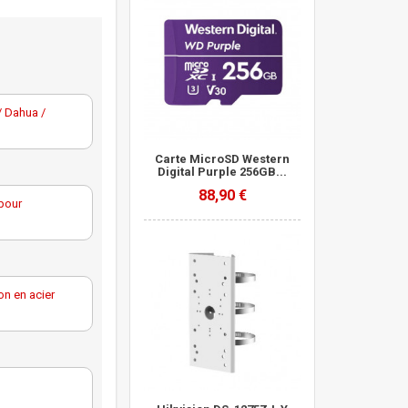
/ Dahua /
Carte MicroSD Western
Digital Purple 256GB...
88,90 €
pour
n en acier
ble