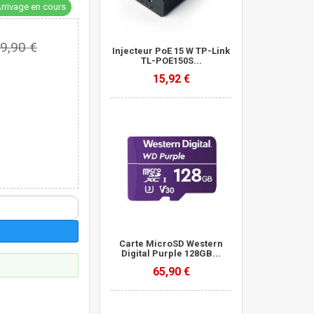
rrivage en cours
9,90 €
Injecteur PoE 15 W TP-Link
TL-POE150S...
15,92 €
Carte MicroSD Western
Digital Purple 128GB...
65,90 €