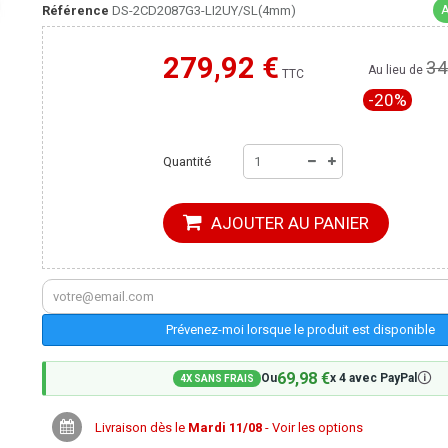
A
Référence
DS-2CD2087G3-LI2UY/SL(4mm)
279,92 €
34
Moins cher ailleurs ?
Au lieu de
TTC
-20%
Quantité
AJOUTER AU PANIER
Prévenez-moi lorsque le produit est disponible
69,98 €
🛈
Ou
x 4 avec PayPal
4X SANS FRAIS
Livraison dès le
Mardi 11/08
- Voir les options