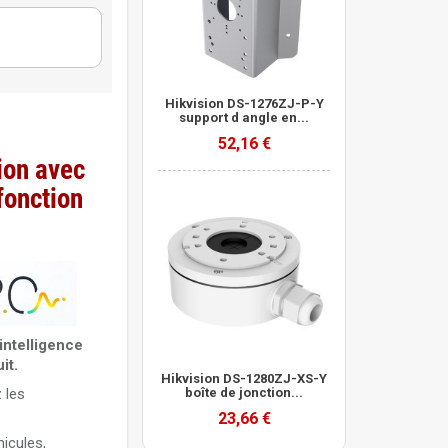
Hikvision DS-1276ZJ-P-Y
support d angle en...
52,16 €
ion avec
fonction
UN-C
ntelligence
uit.
Hikvision DS-1280ZJ-XS-Y
 les
boîte de jonction...
hua
23,66 €
hicules,