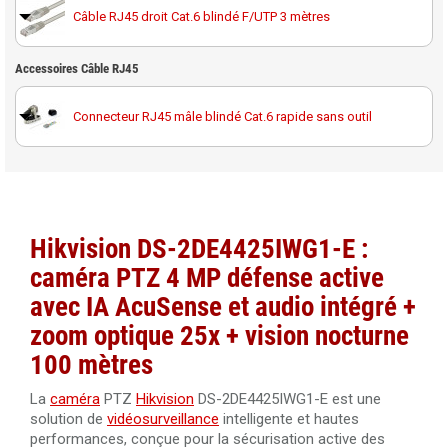
Hikvision DS-1660ZJ support de fixation pour parapet
Câble RJ45 droit Cat.6 blindé F/UTP 3 mètres
Carte MicroSD Western Digital Purple 128GB spéciale
pour dôme PTZ
vidéosurveillance
Accessoires Câble RJ45
Hikvision DS-1604ZJ-BOX-CORNER support d'angle +
Câble RJ45 droit Cat.6 blindé F/UTP 10 mètres
Carte MicroSD Western Digital Purple 256GB spéciale
boîte de dérivation pour PTZ Hikvision
vidéosurveillance
Connecteur RJ45 mâle blindé Cat.6 rapide sans outil
Hikvision DS-1604ZJ support mural pour caméra PTZ
Câble RJ45 droit Cat.6 blindé F/UTP 20 mètres
Hikvision
Hikvision DS-1604ZJ-BOX-POLE support d'angle + boîte
Câble RJ45 droit Cat.6 blindé F/UTP 30 mètres
de dérivation pour PTZ Hikvision
Hikvision DS-2DE4425IWG1-E :
Hikvision 1662ZJ support plafond pour caméra PTZ DS-
Câble RJ45 droit Cat.6 blindé F/UTP 50 mètres
caméra PTZ 4 MP défense active
2DE4xx5IW-DE
avec IA AcuSense et audio intégré +
Câble RJ45 droit Cat.6 blindé LSOH F/UTP 40 mètres
zoom optique 25x + vision nocturne
100 mètres
Câble RJ45 Cat.5 UTP 305 mètres Dahua PFM920I-5EUN
La
caméra
PTZ
Hikvision
DS-2DE4425IWG1-E est une
solution de
vidéosurveillance
intelligente et hautes
Câble RJ45 Cat.6 UTP 305 mètres LSZH Dahua PFM923I-
performances, conçue pour la sécurisation active des