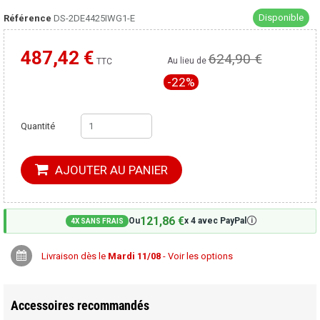
Disponible
Référence
DS-2DE4425IWG1-E
487,42 €
624,90 €
Moins cher ailleurs ?
Au lieu de
TTC
-22%
Quantité
AJOUTER AU PANIER
121,86 €
🛈
Ou
x 4 avec PayPal
4X SANS FRAIS
Livraison dès le
Mardi 11/08
- Voir les options
Accessoires recommandés