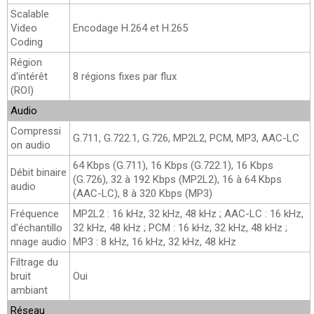
Scalable
Video
Encodage H.264 et H.265
Coding
Région
d'intérêt
8 régions fixes par flux
(ROI)
Audio
Compressi
G.711, G.722.1, G.726, MP2L2, PCM, MP3, AAC-LC
on audio
64 Kbps (G.711), 16 Kbps (G.722.1), 16 Kbps
Débit binaire
(G.726), 32 à 192 Kbps (MP2L2), 16 à 64 Kbps
audio
(AAC-LC), 8 à 320 Kbps (MP3)
Fréquence
MP2L2 : 16 kHz, 32 kHz, 48 kHz ; AAC-LC : 16 kHz,
d'échantillo
32 kHz, 48 kHz ; PCM : 16 kHz, 32 kHz, 48 kHz ;
nnage audio
MP3 : 8 kHz, 16 kHz, 32 kHz, 48 kHz
Filtrage du
bruit
Oui
ambiant
Réseau