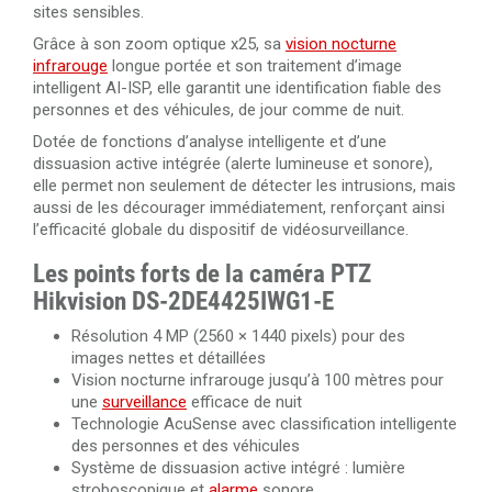
6UN-C
sites sensibles.
Grâce à son zoom optique x25, sa
vision nocturne
infrarouge
longue portée et son traitement d’image
intelligent AI-ISP, elle garantit une identification fiable des
personnes et des véhicules, de jour comme de nuit.
Dotée de fonctions d’analyse intelligente et d’une
dissuasion active intégrée (alerte lumineuse et sonore),
elle permet non seulement de détecter les intrusions, mais
aussi de les décourager immédiatement, renforçant ainsi
l’efficacité globale du dispositif de vidéosurveillance.
Les points forts de la caméra PTZ
Hikvision DS-2DE4425IWG1-E
Résolution 4 MP (2560 × 1440 pixels) pour des
images nettes et détaillées
Vision nocturne infrarouge jusqu’à 100 mètres pour
une
surveillance
efficace de nuit
Technologie AcuSense avec classification intelligente
des personnes et des véhicules
Système de dissuasion active intégré : lumière
stroboscopique et
alarme
sonore