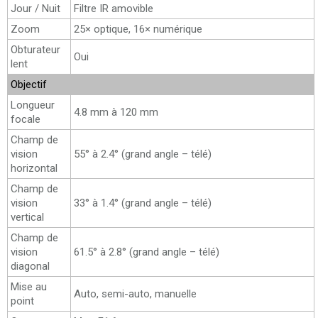
Jour / Nuit
Filtre IR amovible
Zoom
25× optique, 16× numérique
Obturateur
Oui
lent
Objectif
Longueur
4.8 mm à 120 mm
focale
Champ de
vision
55° à 2.4° (grand angle – télé)
horizontal
Champ de
vision
33° à 1.4° (grand angle – télé)
vertical
Champ de
vision
61.5° à 2.8° (grand angle – télé)
diagonal
Mise au
Auto, semi-auto, manuelle
point