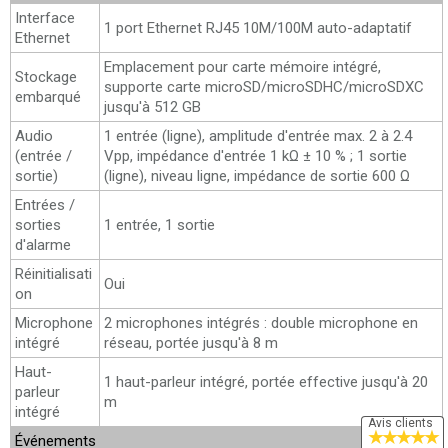
Interface
1 port Ethernet RJ45 10M/100M auto-adaptatif
Ethernet
Emplacement pour carte mémoire intégré,
Stockage
supporte carte microSD/microSDHC/microSDXC
embarqué
jusqu'à 512 GB
Audio
1 entrée (ligne), amplitude d'entrée max. 2 à 2.4
(entrée /
Vpp, impédance d'entrée 1 kΩ ± 10 % ; 1 sortie
sortie)
(ligne), niveau ligne, impédance de sortie 600 Ω
Entrées /
sorties
1 entrée, 1 sortie
d'alarme
Réinitialisati
Oui
on
Microphone
2 microphones intégrés : double microphone en
intégré
réseau, portée jusqu'à 8 m
Haut-
1 haut-parleur intégré, portée effective jusqu'à 20
parleur
m
intégré
Avis clients
★
★
★
★
★
Événements