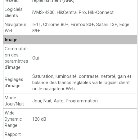
réseau
replenishment (ANR)
Logiciels
iVMS-4200, HikCentral Pro, Hik-Connect
clients
Navigateur
IE11, Chrome 80+, Firefox 80+, Safari 13+, Edge
Web
89+
Image
Commutati
on des
Oui
paramètres
d'image
Saturation, luminosité, contraste, netteté, gain et
Réglages
balance des blancs réglables via le logiciel client
d'image
ou le navigateur Web
Mode
Jour, Nuit, Auto, Programmation
Jour/Nuit
Wide
Dynamic
120 dB
Range
Rapport