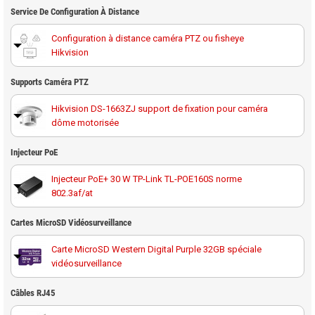
Service De Configuration À Distance
Configuration à distance caméra PTZ ou fisheye
Hikvision
Supports Caméra PTZ
Hikvision DS-1663ZJ support de fixation pour caméra
dôme motorisée
Hikvision DS-1602ZJ-Pole support poteau pour caméra
Injecteur PoE
PTZ Hikvision
Injecteur PoE+ 30 W TP-Link TL-POE160S norme
802.3af/at
DS-1604ZJ-POLE support poteau pour caméra PTZ
Hikvision
Cartes MicroSD Vidéosurveillance
DS-1604ZJ-CORNER support d'angle caméra PTZ
Carte MicroSD Western Digital Purple 32GB spéciale
Hikvision
vidéosurveillance
Hikvision DS-1602ZJ-BOX-CORNER support d'angle +
Carte MicroSD Western Digital Purple 64GB spéciale
Câbles RJ45
boîte de dérivation pour dôme PTZ
vidéosurveillance