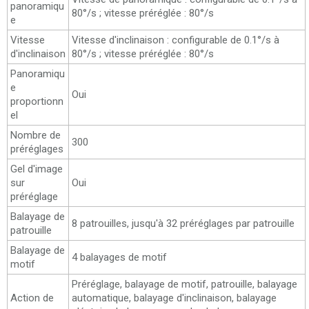
panoramiqu
80°/s ; vitesse préréglée : 80°/s
e
Vitesse
Vitesse d'inclinaison : configurable de 0.1°/s à
d'inclinaison
80°/s ; vitesse préréglée : 80°/s
Panoramiqu
e
Oui
proportionn
el
Nombre de
300
préréglages
Gel d'image
sur
Oui
préréglage
Balayage de
8 patrouilles, jusqu'à 32 préréglages par patrouille
patrouille
Balayage de
4 balayages de motif
motif
Préréglage, balayage de motif, patrouille, balayage
Action de
automatique, balayage d'inclinaison, balayage