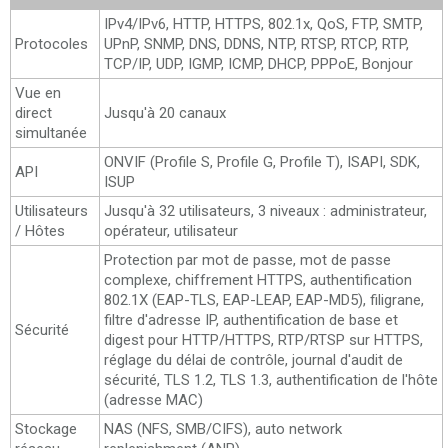
IPv4/IPv6, HTTP, HTTPS, 802.1x, QoS, FTP, SMTP,
Protocoles
UPnP, SNMP, DNS, DDNS, NTP, RTSP, RTCP, RTP,
TCP/IP, UDP, IGMP, ICMP, DHCP, PPPoE, Bonjour
Vue en
direct
Jusqu'à 20 canaux
simultanée
ONVIF (Profile S, Profile G, Profile T), ISAPI, SDK,
API
ISUP
Utilisateurs
Jusqu'à 32 utilisateurs, 3 niveaux : administrateur,
/ Hôtes
opérateur, utilisateur
Protection par mot de passe, mot de passe
complexe, chiffrement HTTPS, authentification
802.1X (EAP-TLS, EAP-LEAP, EAP-MD5), filigrane,
filtre d'adresse IP, authentification de base et
Sécurité
digest pour HTTP/HTTPS, RTP/RTSP sur HTTPS,
réglage du délai de contrôle, journal d'audit de
sécurité, TLS 1.2, TLS 1.3, authentification de l'hôte
(adresse MAC)
Stockage
NAS (NFS, SMB/CIFS), auto network