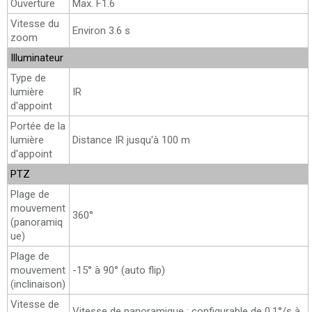
Ouverture
Max. F1.6
Vitesse du
Environ 3.6 s
zoom
Illuminateur
Type de
lumière
IR
d'appoint
Portée de la
lumière
Distance IR jusqu'à 100 m
d'appoint
PTZ
Plage de
mouvement
360°
(panoramiq
ue)
Plage de
mouvement
-15° à 90° (auto flip)
(inclinaison)
Vitesse de
Vitesse de panoramique : configurable de 0.1°/s à