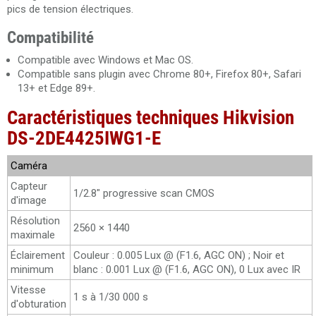
pics de tension électriques.
Compatibilité
Compatible avec Windows et Mac OS.
Compatible sans plugin avec Chrome 80+, Firefox 80+, Safari
13+ et Edge 89+.
Caractéristiques techniques Hikvision
DS-2DE4425IWG1-E
Caméra
Capteur
1/2.8" progressive scan CMOS
d'image
Résolution
2560 × 1440
maximale
Éclairement
Couleur : 0.005 Lux @ (F1.6, AGC ON) ; Noir et
minimum
blanc : 0.001 Lux @ (F1.6, AGC ON), 0 Lux avec IR
Vitesse
1 s à 1/30 000 s
d'obturation