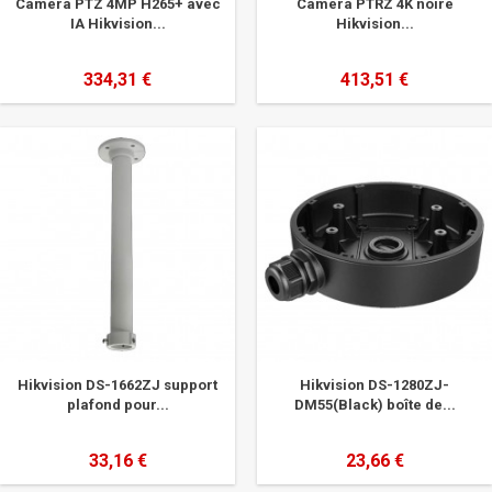
Caméra PTZ 4MP H265+ avec
Caméra PTRZ 4K noire
IA Hikvision...
Hikvision...
334,31 €
413,51 €
Hikvision DS-1662ZJ support
Hikvision DS-1280ZJ-
plafond pour...
DM55(Black) boîte de...
33,16 €
23,66 €