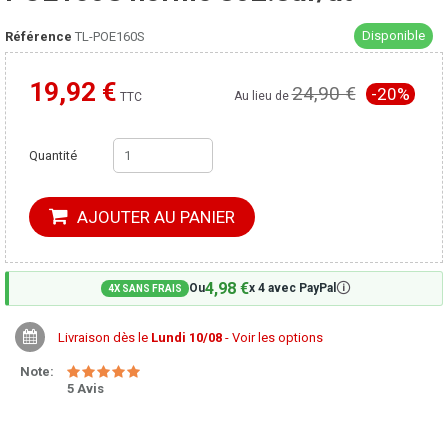
Disponible
Référence
TL-POE160S
19,92 €
24,90 €
-20%
Moins cher ailleurs ?
Au lieu de
TTC
Quantité
AJOUTER AU PANIER
4,98 €
🛈
Ou
x 4 avec PayPal
4X SANS FRAIS
Livraison dès le
Lundi 10/08
- Voir les options
Note:
5 Avis