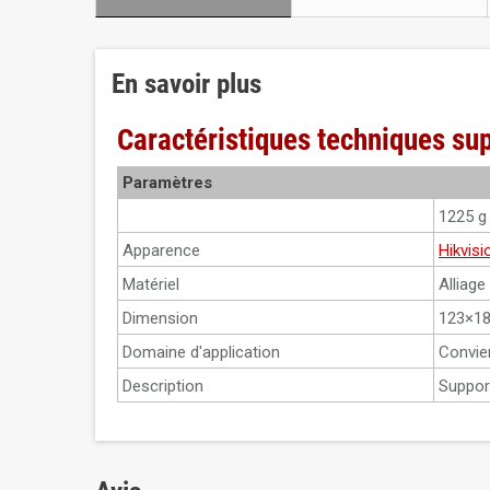
En savoir plus
Caractéristiques techniques s
Paramètres
1225 g
Apparence
Hikvisi
Matériel
Alliage
Dimension
123×1
Domaine d'application
Convien
Description
Suppor