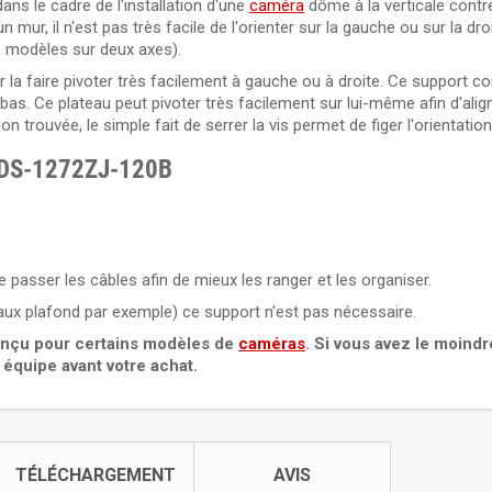
s le cadre de l'installation d'une
caméra
dôme à la verticale contr
mur, il n'est pas très facile de l'orienter sur la gauche ou sur la dro
s modèles sur deux axes).
r la faire pivoter très facilement à gauche ou à droite. Ce support 
n bas. Ce plateau peut pivoter très facilement sur lui-même afin d'ali
on trouvée, le simple fait de serrer la vis permet de figer l'orientation
n DS-1272ZJ-120B
asser les câbles afin de mieux les ranger et les organiser.
faux plafond par exemple) ce support n'est pas nécessaire.
onçu pour certains modèles de
caméras
. Si vous avez le moind
 équipe avant votre achat.
TÉLÉCHARGEMENT
AVIS