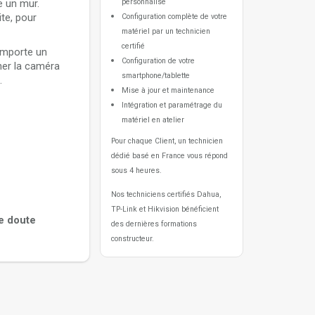
e un mur.
personnalisé
ite, pour
Configuration complète de votre
matériel par un technicien
certifié
comporte un
Configuration de votre
gner la caméra
smartphone/tablette
.
Mise à jour et maintenance
Intégration et paramétrage du
matériel en atelier
Pour chaque Client, un technicien
dédié basé en France vous répond
sous 4 heures.
Nos techniciens certifiés Dahua,
TP-Link et Hikvision bénéficient
re doute
des dernières formations
constructeur.