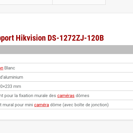
upport Hikvision DS-1272ZJ-120B
on
Blanc
 d'aluminium
80×233 mm
t pour la fixation murale des
caméras
dômes
t mural pour mini
caméra
dôme (avec boîte de jonction)