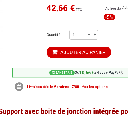
42,66 €
44
Moins cher ailleurs ?
Au lieu de
TTC
-5%
Quantité
AJOUTER AU PANIER
10,66 €
🛈
Ou
x 4 avec PayPal
4X SANS FRAIS
Livraison dès le
Vendredi 7/08
- Voir les options
upport avec boîte de jonction intégrée po