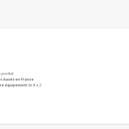
e produit
iés
basés en France
tre équipement
de A à Z