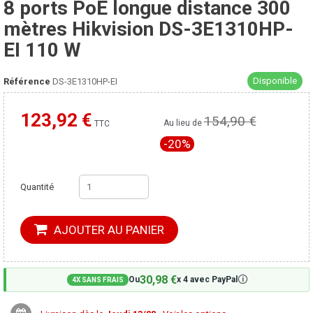
8 ports PoE longue distance 300
mètres Hikvision DS-3E1310HP-
EI 110 W
Disponible
Référence
DS-3E1310HP-EI
123,92 €
154,90 €
Moins cher ailleurs ?
Au lieu de
TTC
-20%
Quantité
AJOUTER AU PANIER
30,98 €
🛈
Ou
x 4 avec PayPal
4X SANS FRAIS