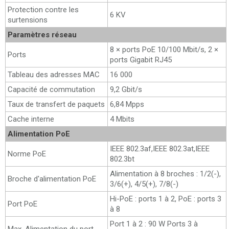
Protection contre les
6 KV
surtensions
Paramètres réseau
8 × ports PoE 10/100 Mbit/s, 2 ×
Ports
ports Gigabit RJ45
Tableau des adresses MAC
16 000
Capacité de commutation
9,2 Gbit/s
Taux de transfert de paquets
6,84 Mpps
Cache interne
4 Mbits
Alimentation PoE
IEEE 802.3af,IEEE 802.3at,IEEE
Norme PoE
802.3bt
Alimentation à 8 broches : 1/2(-),
Broche d'alimentation PoE
3/6(+), 4/5(+), 7/8(-)
Hi-PoE : ports 1 à 2, PoE : ports 3
Port PoE
à 8
Port 1 à 2 : 90 W Ports 3 à