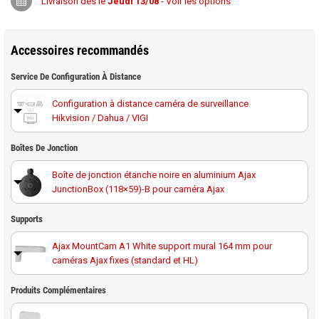
Livraison dès le
Jeudi 13/08
- Voir les options
Accessoires recommandés
Service De Configuration À Distance
Configuration à distance caméra de surveillance
Hikvision / Dahua / VIGI
Boîtes De Jonction
Boîte de jonction étanche noire en aluminium Ajax
JunctionBox (118×59)-B pour caméra Ajax
Supports
Ajax MountCam A1 White support mural 164 mm pour
caméras Ajax fixes (standard et HL)
Ajax MountCam A2 White support mural universel 174
Produits Complémentaires
mm pour caméras Ajax fixes et varifocales