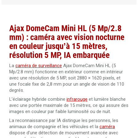
Noyau RJ45 femelle Cat6A blindé Elbac 943545-S0
Câble RJ45 droit Cat.6 blindé F/UTP 30 mètres 100%
cuivre
Ajax DomeCam Mini HL (5 Mp/2.8
Câble RJ45 droit Cat.6 blindé F/UTP 40 mètres 100%
mm) : caméra avec vision nocturne
cuivre
en couleur jusqu’à 15 mètres,
Câble RJ45 droit Cat.6 blindé F/UTP 50 mètres 100%
résolution 5 MP, IA embarquée
cuivre
La
caméra de surveillance
Ajax DomeCam Mini HL (5
Câble RJ45 Cat.5 UTP 305 mètres Dahua PFM920I-5EUN
Mp/2.8 mm) fonctionne en extérieur comme en intérieur
avec une résolution de 5 MP, soit 2880 × 1620 pixels, et
une focale fixe de 2,8 mm pour un angle de vision de 110
Câble RJ45 Cat.6 UTP 305 mètres LSZH Dahua PFM923I-
degrés.
6UN-C
L’éclairage hybride combine
infrarouge
et lumière blanche
Câble RJ45 Cat. 6 UTP intérieur 305 mètres 100% cuivre
avec une portée maximale de 15 mètres, ce qui assure des
Dahua PFM920I-6UN-C/White
images en couleur par faible luminosité ou de nuit.
La reconnaissance par IA distingue les personnes, les
animaux de compagnie et les véhicules et la
caméra
dispose d’une détection de mouvement avancée avec