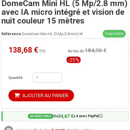
DomeCam Mini HL (5 Mp/2.8 mm)
avec IA micro intégré et vision de
nuit couleur 15 mètres
Disponible
Référence
DomeCam Mini HL (5 Mp/2.8 mm)-W
138,68 €
184,90 €
Moins cher ailleurs ?
Au lieu de
TTC
-25%
Quantité
AJOUTER AU PANIER
34,67 €
🛈
Ou
x 4 avec PayPal
4X SANS FRAIS