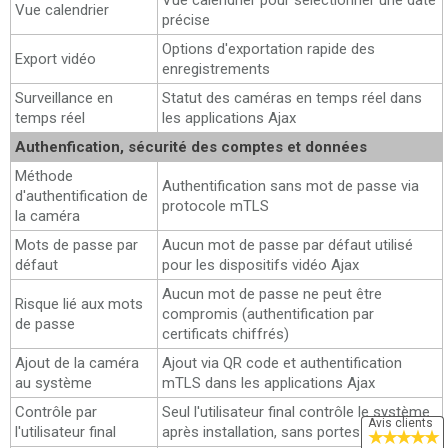
Vue calendrier pour sélectionner une date
Vue calendrier
précise
Options d'exportation rapide des
Export vidéo
enregistrements
Surveillance en
Statut des caméras en temps réel dans
temps réel
les applications Ajax
Authenfication, sécurité des comptes et données
Méthode
Authentification sans mot de passe via
d'authentification de
protocole mTLS
la caméra
Mots de passe par
Aucun mot de passe par défaut utilisé
défaut
pour les dispositifs vidéo Ajax
Aucun mot de passe ne peut être
Risque lié aux mots
compromis (authentification par
de passe
certificats chiffrés)
Ajout de la caméra
Ajout via QR code et authentification
au système
mTLS dans les applications Ajax
Contrôle par
Seul l'utilisateur final contrôle le système
Avis clients
l'utilisateur final
après installation, sans portes dérobées
★
★
★
★
★