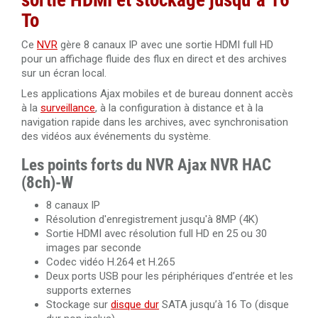
sortie HDMI et stockage jusqu’à 16
Disque dur 12 To spécial vidéosurveillance Western
To
Câble RJ45 Cat. 6 UTP intérieur 305 mètres 100% cuivre
Digital Purple
Dahua PFM920I-6UN-C/White
Câble HDMI 1.4 amplifié 40 mètres Ultra HD 4K
Ce
NVR
gère 8 canaux IP avec une sortie HDMI full HD
pour un affichage fluide des flux en direct et des archives
Câble RJ45 Cat.6 UTP extérieur 305 mètres 100% cuivre
sur un écran local.
Câble HDMI 2.0 de 50 mètres en fibre optique 4K Ultra
Dahua PFM920-6U
HD 3840x2160@60Hz
Les applications Ajax mobiles et de bureau donnent accès
à la
surveillance
, à la configuration à distance et à la
Câble HDMI 2.0 de 100 mètres en fibre optique 4K Ultra
navigation rapide dans les archives, avec synchronisation
HD 3840x2160@60Hz
des vidéos aux événements du système.
Les points forts du NVR Ajax NVR HAC
Câble HDMI 2.0 amplifié 20 mètres Ultra HD 4K
(8ch)-W
8 canaux IP
Résolution d'enregistrement jusqu'à 8MP (4K)
Sortie HDMI avec résolution full HD en 25 ou 30
images par seconde
Codec vidéo H.264 et H.265
Deux ports USB pour les périphériques d’entrée et les
supports externes
Stockage sur
disque dur
SATA jusqu’à 16 To (disque