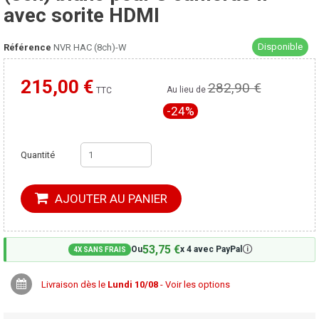
avec sorite HDMI
Disponible
Référence
NVR HAC (8ch)-W
215,00 €
282,90 €
Moins cher ailleurs ?
Au lieu de
TTC
-24%
Quantité
AJOUTER AU PANIER
53,75 €
🛈
Ou
x 4 avec PayPal
4X SANS FRAIS
Livraison dès le
Lundi 10/08
- Voir les options