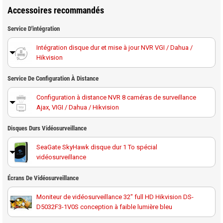
Accessoires recommandés
Service D'intégration
Intégration disque dur et mise à jour NVR VGI / Dahua /
Hikvision
Service De Configuration À Distance
Configuration à distance NVR 8 caméras de surveillance
Ajax, VIGI / Dahua / Hikvision
Disques Durs Vidéosurveillance
SeaGate SkyHawk disque dur 1 To spécial
vidéosurveillance
Disque dur 1 To spécial vidéosurveillance Western
Écrans De Vidéosurveillance
Digital Purple
Moniteur de vidéosurveillance 32" full HD Hikvision DS-
D5032F3-1V0S conception à faible lumière bleu
SeaGate SkyHawk disque dur 2 To spécial
vidéosurveillance