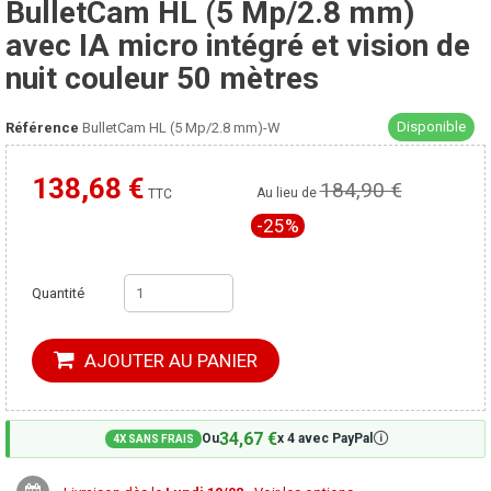
BulletCam HL (5 Mp/2.8 mm)
avec IA micro intégré et vision de
nuit couleur 50 mètres
Disponible
Référence
BulletCam HL (5 Mp/2.8 mm)-W
138,68 €
184,90 €
Moins cher ailleurs ?
Au lieu de
TTC
-25%
Quantité
AJOUTER AU PANIER
34,67 €
🛈
Ou
x 4 avec PayPal
4X SANS FRAIS