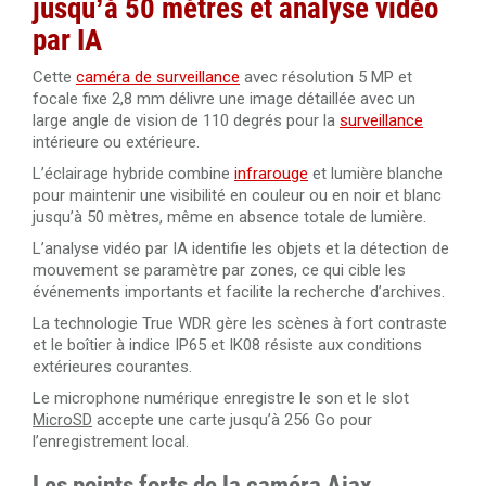
jusqu’à 50 mètres et analyse vidéo
Câble RJ45 Cat.5 UTP 305 mètres Dahua PFM920I-5EUN
par IA
Cette
caméra de surveillance
avec résolution 5 MP et
Câble RJ45 Cat.6 UTP 305 mètres LSZH Dahua PFM923I-
focale fixe 2,8 mm délivre une image détaillée avec un
6UN-C
large angle de vision de 110 degrés pour la
surveillance
intérieure ou extérieure.
L’éclairage hybride combine
infrarouge
et lumière blanche
pour maintenir une visibilité en couleur ou en noir et blanc
jusqu’à 50 mètres, même en absence totale de lumière.
L’analyse vidéo par IA identifie les objets et la détection de
mouvement se paramètre par zones, ce qui cible les
événements importants et facilite la recherche d’archives.
La technologie True WDR gère les scènes à fort contraste
et le boîtier à indice IP65 et IK08 résiste aux conditions
extérieures courantes.
Le microphone numérique enregistre le son et le slot
MicroSD
accepte une carte jusqu’à 256 Go pour
l’enregistrement local.
Les points forts de la caméra Ajax