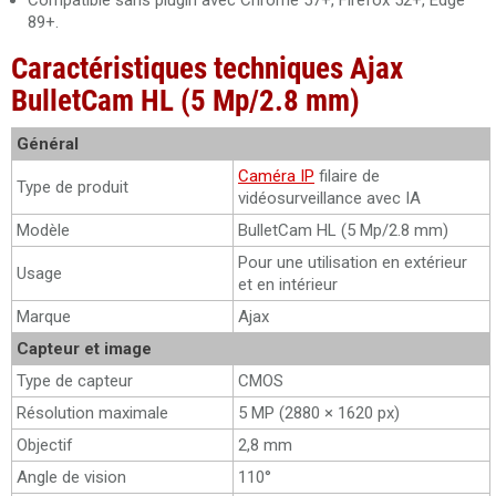
Compatible sans plugin avec Chrome 57+, Firefox 52+, Edge
89+.
Caractéristiques techniques Ajax
BulletCam HL (5 Mp/2.8 mm)
Général
Caméra IP
filaire de
Type de produit
vidéosurveillance avec IA
Modèle
BulletCam HL (5 Mp/2.8 mm)
Pour une utilisation en extérieur
Usage
et en intérieur
Marque
Ajax
Capteur et image
Type de capteur
CMOS
Résolution maximale
5 MP (2880 × 1620 px)
Objectif
2,8 mm
Angle de vision
110°