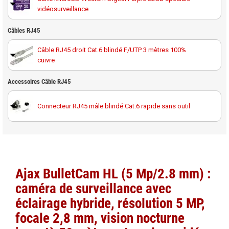
vidéosurveillance
Carte MicroSD Western Digital Purple 64GB spéciale
Câbles RJ45
vidéosurveillance
Câble RJ45 droit Cat.6 blindé F/UTP 3 mètres 100%
cuivre
Carte MicroSD Western Digital Purple 128GB spéciale
vidéosurveillance
Câble RJ45 droit Cat.6 blindé F/UTP 10 mètres 100%
Accessoires Câble RJ45
cuivre
Carte MicroSD Western Digital Purple 256GB spéciale
vidéosurveillance
Connecteur RJ45 mâle blindé Cat.6 rapide sans outil
Câble RJ45 droit Cat.6 blindé F/UTP 20 mètres 100%
cuivre
Câble RJ45 droit Cat.6 blindé F/UTP 30 mètres 100%
cuivre
Ajax BulletCam HL (5 Mp/2.8 mm) :
Câble RJ45 droit Cat.6 blindé F/UTP 40 mètres 100%
caméra de surveillance avec
cuivre
éclairage hybride, résolution 5 MP,
Câble RJ45 droit Cat.6 blindé F/UTP 50 mètres 100%
focale 2,8 mm, vision nocturne
cuivre