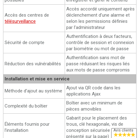
possibles
enregistrer et gérer le contenu
Accès accordé uniquement après
Accès des centres de
déclenchement d’une alarme et
télésurveillance
selon les permissions définies
par l’administrateur
Authentification à deux facteurs,
Sécurité de compte
contrôle de session et connexion
par biométrie ou mot de passe
Authentification sans mot de
Réduction des vulnérabilités
passe réduisant les risques liés
aux mots de passe compromis
Installation et mise en service
Ajout via QR code dans les
Méthode d’ajout au système
applications Ajax
Boîtier avec un minimum de
Complexité du boîtier
pièces amovibles
Gabarit pour le placement des
Éléments fournis pour
trous, clé hexagonale, vis de
l’installation
conception sécurisée (selon le kit
Avis clients
★
★
★
★
★
présenté sur la page)