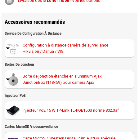
Livraison dès le
Lundi 10/08
- Voir les options
Accessoires recommandés
Service De Configuration À Distance
Configuration à distance caméra de surveillance
Hikvision / Dahua / VIGI
Boîtes De Jonction
Boîte de jonction étanche en aluminium Ajax
JunctionBox (118×59) pour caméra Ajax
Injecteur PoE
Injecteur PoE 15 W TP-Link TL-POE150S norme 802.3af
Cartes MicroSD Vidéosurveillance
Carte MicroSD Western Digital Purple 32GB spéciale