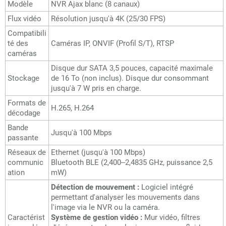
Modèle
NVR Ajax blanc (8 canaux)
Flux vidéo
Résolution jusqu'à 4K (25/30 FPS)
Compatibili
té des
Caméras IP, ONVIF (Profil S/T), RTSP
caméras
Disque dur SATA 3,5 pouces, capacité maximale
Stockage
de 16 To (non inclus). Disque dur consommant
jusqu'à 7 W pris en charge.
Formats de
H.265, H.264
décodage
Bande
Jusqu'à 100 Mbps
passante
Réseaux de
Ethernet (jusqu'à 100 Mbps)
communic
Bluetooth BLE (2,400–2,4835 GHz, puissance 2,5
ation
mW)
Détection de mouvement :
Logiciel intégré
permettant d'analyser les mouvements dans
l'image via le NVR ou la caméra.
Caractérist
Système de gestion vidéo :
Mur vidéo, filtres