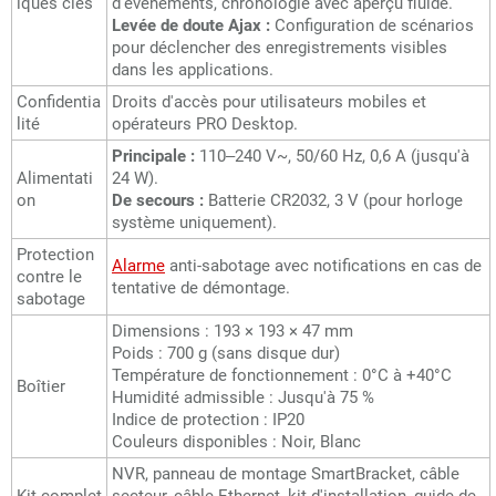
iques clés
d'événements, chronologie avec aperçu fluide.
Levée de doute Ajax :
Configuration de scénarios
pour déclencher des enregistrements visibles
dans les applications.
Confidentia
Droits d'accès pour utilisateurs mobiles et
lité
opérateurs PRO Desktop.
Principale :
110–240 V~, 50/60 Hz, 0,6 A (jusqu'à
Alimentati
24 W).
on
De secours :
Batterie CR2032, 3 V (pour horloge
système uniquement).
Protection
Alarme
anti-sabotage avec notifications en cas de
contre le
tentative de démontage.
sabotage
Dimensions : 193 × 193 × 47 mm
Poids : 700 g (sans disque dur)
Température de fonctionnement : 0°C à +40°C
Boîtier
Humidité admissible : Jusqu'à 75 %
Indice de protection : IP20
Couleurs disponibles : Noir, Blanc
NVR, panneau de montage SmartBracket, câble