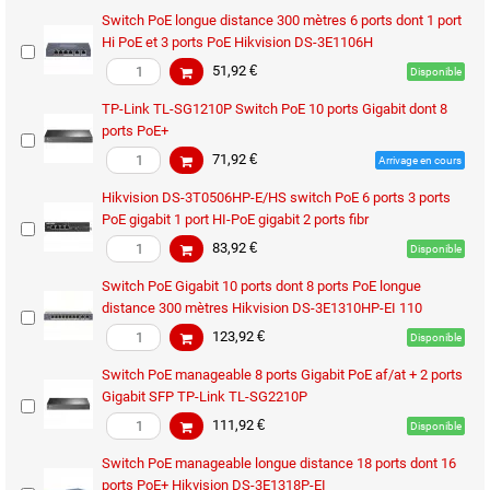
Switch PoE longue distance 300 mètres 6 ports dont 1 port
Hi PoE et 3 ports PoE Hikvision DS-3E1106H
51,92 €
Disponible
TP-Link TL-SG1210P Switch PoE 10 ports Gigabit dont 8
ports PoE+
71,92 €
Arrivage en cours
Hikvision DS-3T0506HP-E/HS switch PoE 6 ports 3 ports
PoE gigabit 1 port HI-PoE gigabit 2 ports fibr
83,92 €
Disponible
Switch PoE Gigabit 10 ports dont 8 ports PoE longue
distance 300 mètres Hikvision DS-3E1310HP-EI 110
123,92 €
Disponible
Switch PoE manageable 8 ports Gigabit PoE af/at + 2 ports
Gigabit SFP TP-Link TL-SG2210P
111,92 €
Disponible
Switch PoE manageable longue distance 18 ports dont 16
ports PoE+ Hikvision DS-3E1318P-EI