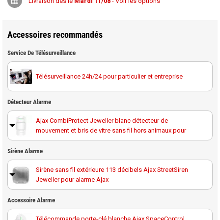
Livraison dès le
Mardi 11/08
- Voir les options
Accessoires recommandés
Service De Télésurveillance
Télésurveillance 24h/24 pour particulier et entreprise
Détecteur Alarme
Ajax CombiProtect Jeweller blanc détecteur de
mouvement et bris de vitre sans fil hors animaux pour
Détecteur d'ouverture magnétique sans fil Ajax
Sirène Alarme
DoorProtect Jeweller blanc pour alarme Ajax
Sirène sans fil extérieure 113 décibels Ajax StreetSiren
Jeweller pour alarme Ajax
Détecteur d'ouverture magnétique sans fil Ajax
DoorProtect Jeweller noir pour alarme Ajax
Sirène sans fil intérieure blanche 100 décibels Ajax
Accessoire Alarme
HomeSiren Jeweller pour alarme Ajax
Détecteur d'ouverture magnétique sans fil avec
Télécommande porte-clé blanche Ajax SpaceControl