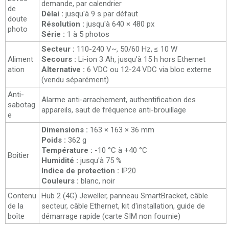
demande, par calendrier
de
Délai :
jusqu'à 9 s par défaut
doute
Résolution :
jusqu'à 640 × 480 px
photo
Série :
1 à 5 photos
Secteur :
110-240 V~, 50/60 Hz, ≤ 10 W
Aliment
Secours :
Li-ion 3 Ah, jusqu'à 15 h hors Ethernet
ation
Alternative :
6 VDC ou 12-24 VDC via bloc externe
(vendu séparément)
Anti-
Alarme anti-arrachement, authentification des
sabotag
appareils, saut de fréquence anti-brouillage
e
Dimensions :
163 × 163 × 36 mm
Poids :
362 g
Température :
-10 °C à +40 °C
Boîtier
Humidité :
jusqu'à 75 %
Indice de protection :
IP20
Couleurs :
blanc, noir
Contenu
Hub 2 (4G) Jeweller, panneau SmartBracket, câble
de la
secteur, câble Ethernet, kit d'installation, guide de
boîte
démarrage rapide (carte SIM non fournie)