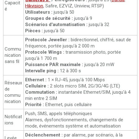
Capacit
Hikvision
, Safire, EZVIZ, Uniview, RTSP)
é
Utilisateurs :
jusqu'à 50
Groupes de sécurité :
jusqu'à 9
Scénarios d'automatisation :
jusqu'à 32
Pièces :
jusqu'à 50
Protocole Jeweller :
bidirectionnel, chiffré, saut de
fréquence, portée jusqu'à 2 000 m
Commu
Protocole Wings :
transmission photo, portée
nication
jusqu'à 1 700 m
sans fil
Puissance PAR maximale :
jusqu'à 20 mW
Intervalle ping :
12 à 300 s
Ethernet :
1 × RJ-45, jusqu'à 100 Mbps
Réseaux
Cellulaire :
2 slots micro SIM, 2G/3G/4G (LTE)
de
Commutation :
instantanée Ethernet/SIM, jusqu'à 4
commu
min entre 2 SIM
nication
Priorité :
Ethernet, puis cellulaire
Push, SMS, appels téléphoniques
Notificat
Alarmes, dysfonctionnements, changements de
ions
mode, événements système et automatisation
Déclenchement :
par alarme, par scénario, à la
Levée