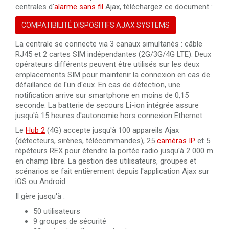
centrales d'
alarme sans fil
Ajax, téléchargez ce document :
Détecteur de mouvement extérieur avec caméra et photo
à la demande Ajax MotionCam Outdoor (PhOD) pou
COMPATIBILITÉ DISPOSITIFS AJAX SYSTEMS
Détecteur de mouvement extérieur avec caméra Ajax
La centrale se connecte via 3 canaux simultanés : câble
MotionCam Outdoor pour Ajax Hub 2
RJ45 et 2 cartes SIM indépendantes (2G/3G/4G LTE). Deux
opérateurs différents peuvent être utilisés sur les deux
Détecteur d'incendie sans fil blanc avec capteur de
emplacements SIM pour maintenir la connexion en cas de
température Ajax FireProtect Jeweller pour alarm
défaillance de l'un d'eux. En cas de détection, une
notification arrive sur smartphone en moins de 0,15
Détecteur d'incendie sans fil noir avec capteur de
seconde. La batterie de secours Li-ion intégrée assure
température Ajax FireProtect Jeweller pour alarme
jusqu'à 15 heures d'autonomie hors connexion Ethernet.
Le
Hub 2
(4G) accepte jusqu'à 100 appareils Ajax
Détecteur d'incendie sans fil blanc avec capteur de
(détecteurs, sirènes, télécommandes), 25
caméras IP
et 5
chaleur et de fumée Ajax FireProtect 2 RB (Heat/
répéteurs REX pour étendre la portée radio jusqu'à 2 000 m
en champ libre. La gestion des utilisateurs, groupes et
Détecteur d'incendie sans fil noir avec capteur de
scénarios se fait entièrement depuis l'application Ajax sur
chaleur et de fumée Ajax FireProtect 2 RB (Heat/S
iOS ou Android.
Il gère jusqu'à :
Détecteur d'incendie sans fil blanc avec capteur de
chaleur et de CO Ajax FireProtect 2 RB (Heat/CO)
50 utilisateurs
9 groupes de sécurité