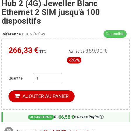
Hub 2 (4G) Jeweller Blanc
Ethernet 2 SIM jusqu'à 100
dispositifs
Disponible
Référence
HUB 2 (4G)-W
266,33 €
359,90 €
TTC
Moins cher ailleurs ?
Au lieu de
-26%
Quantité
AJOUTER AU PANIER
66,58 €
🛈
Ou
x 4 avec PayPal
4X SANS FRAIS