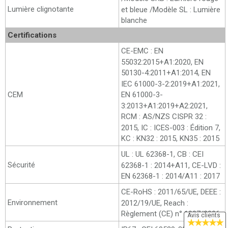
Lumière clignotante
et bleue /Modèle SL : Lumière
blanche
Certifications
CE-EMC : EN
55032:2015+A1:2020, EN
50130-4:2011+A1:2014, EN
IEC 61000-3-2:2019+A1:2021,
CEM
EN 61000-3-
3:2013+A1:2019+A2:2021,
RCM : AS/NZS CISPR 32 :
2015, IC : ICES-003 : Édition 7,
KC : KN32 : 2015, KN35 : 2015
UL : UL 62368-1, CB : CEI
Sécurité
62368-1 : 2014+A11, CE-LVD :
EN 62368-1 : 2014/A11 : 2017
CE-RoHS : 2011/65/UE, DEEE :
Environnement
2012/19/UE, Reach :
Règlement (CE) n° 1907/2006
Avis clients
★
★
★
★
★