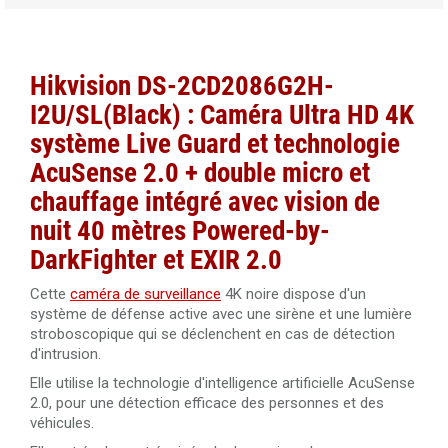
vidéosurveillance
Noyau RJ45 femelle Cat6A blindé Elbac 943545-S0
Câble RJ45 droit Cat.6 blindé F/UTP 30 mètres
Hikvision DS-2CD2086G2H-
Câble RJ45 droit Cat.6 blindé F/UTP 40 mètres 100%
I2U/SL(Black) : Caméra Ultra HD 4K
cuivre
système Live Guard et
technologie
Câble RJ45 droit Cat.6 blindé F/UTP 50 mètres
AcuSense 2.0 + double micro et
chauffage intégré avec v
ision de
Câble RJ45 Cat.5 UTP 305 mètres Dahua PFM920I-5EUN
nuit 40 mètres Powered-by-
DarkFighter et EXIR 2.0
Câble RJ45 Cat.6 UTP 305 mètres LSZH Dahua PFM923I-
6UN-C
Cette
caméra de surveillance
4K noire dispose d'un
système de défense active avec une sirène et une lumière
stroboscopique qui se déclenchent en cas de détection
d'intrusion.
Elle utilise la technologie d'intelligence artificielle AcuSense
2.0, pour une détection efficace des personnes et des
véhicules.