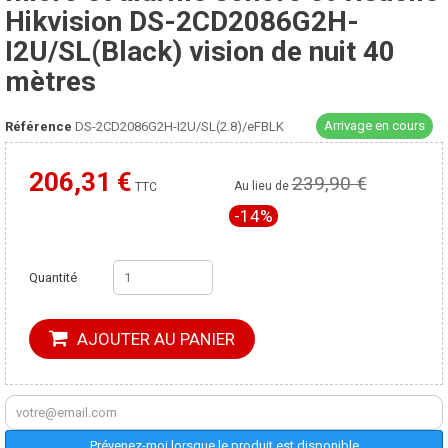
Hikvision DS-2CD2086G2H-
I2U/SL(Black) vision de nuit 40
mètres
Arrivage en cours
Référence
DS-2CD2086G2H-I2U/SL(2.8)/eFBLK
206,31 €
239,90 €
Moins cher ailleurs ?
Au lieu de
TTC
-14%
Quantité
AJOUTER AU PANIER
Prévenez-moi lorsque le produit est disponible