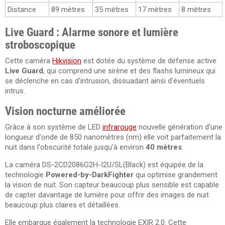
Distance
89 mètres
35 mètres
17 mètres
8 mètres
Live Guard : Alarme sonore et lumière
stroboscopique
Cette caméra
Hikvision
est dotée du système de défense active
Live Guard
, qui comprend une sirène et des flashs lumineux qui
se déclenche en cas d'intrusion, dissuadant ainsi d'éventuels
intrus.
Vision nocturne améliorée
Grâce à son système de LED
infrarouge
nouvelle génération d'une
longueur d'onde de 850 nanomètres (nm) elle voit parfaitement la
nuit dans l'obscurité totale jusqu'à environ
40 mètres
.
La caméra DS-2CD2086G2H-I2U/SL(Black) est équipée de la
technologie
Powered-by-DarkFighter
qui optimise grandement
la vision de nuit. Son capteur beaucoup plus sensible est capable
de capter davantage de lumière pour offrir des images de nuit
beaucoup plus claires et détaillées.
Elle embarque également la technologie EXIR 2.0. Cette