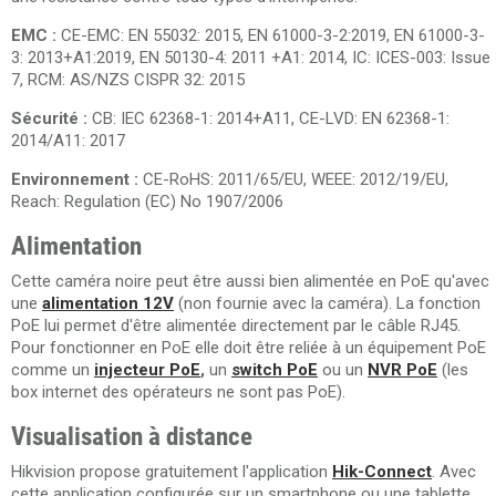
EMC :
CE-EMC: EN 55032: 2015, EN 61000-3-2:2019, EN 61000-3-
3: 2013+A1:2019, EN 50130-4: 2011 +A1: 2014, IC: ICES-003: Issue
7, RCM: AS/NZS CISPR 32: 2015
Sécurité :
CB: IEC 62368-1: 2014+A11, CE-LVD: EN 62368-1:
2014/A11: 2017
Environnement :
CE-RoHS: 2011/65/EU, WEEE: 2012/19/EU,
Reach: Regulation (EC) No 1907/2006
Alimentation
Cette caméra noire peut être aussi bien alimentée en PoE qu'avec
une
alimentation 12V
(non fournie avec la caméra). La fonction
PoE lui permet d'être alimentée directement par le câble RJ45.
Pour fonctionner en PoE elle doit être reliée à un équipement PoE
comme un
injecteur PoE
,
un
switch PoE
ou un
NVR PoE
(les
box internet des opérateurs ne sont pas PoE).
Visualisation à distance
Hikvision propose gratuitement l'application
Hik-Connect
. Avec
cette application configurée sur un smartphone ou une tablette