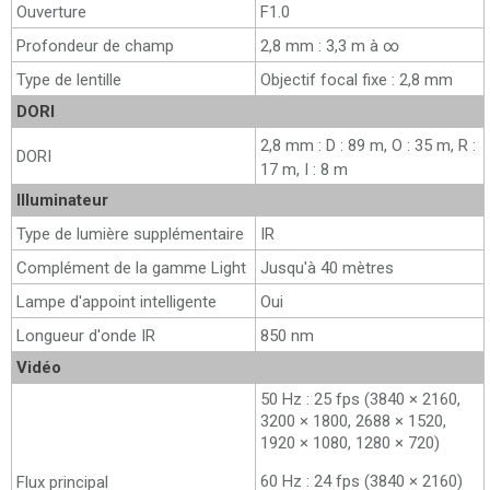
Ouverture
F1.0
Profondeur de champ
2,8 mm : 3,3 m à ∞
Type de lentille
Objectif focal fixe : 2,8 mm
DORI
2,8 mm : D : 89 m, O : 35 m, R :
DORI
17 m, I : 8 m
Illuminateur
Type de lumière supplémentaire
IR
Complément de la gamme Light
Jusqu'à 40 mètres
Lampe d'appoint intelligente
Oui
Longueur d'onde IR
850 nm
Vidéo
50 Hz : 25 fps (3840 × 2160,
3200 × 1800, 2688 × 1520,
1920 × 1080, 1280 × 720)
60 Hz : 24 fps (3840 × 2160)
Flux principal