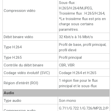
Sous-flux :
H.265/H.264/MJPEG,
Compression vidéo
Troisième flux : H.265/H.264,
*Le troisième flux est pris en
charge sous certains
paramètres.
Débit binaire vidéo
32 Kbit/s à 16 Mbit/s
Profil de base, profil principal,
Type H.264
profil élevé
Type H.265
Profil principal
Contrôle du débit binaire
CBR, VBR
Codage vidéo évolutif (SVC)
Codage H.264 et H.265
1 région fixe pour le flux
Région d'intérêt (ROI)
principal et le sous-flux
Audio
Type audio
Son mono
G.711/G.722.1/G.726/MP2L2/P
Compression audio