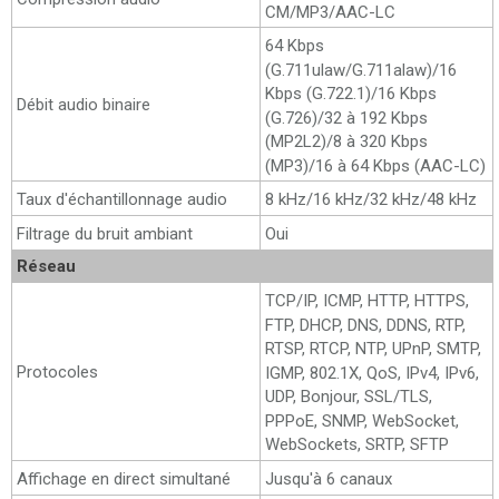
CM/MP3/AAC-LC
64 Kbps
(G.711ulaw/G.711alaw)/16
Kbps (G.722.1)/16 Kbps
Débit audio binaire
(G.726)/32 à 192 Kbps
(MP2L2)/8 à 320 Kbps
(MP3)/16 à 64 Kbps (AAC-LC)
Taux d'échantillonnage audio
8 kHz/16 kHz/32 kHz/48 kHz
Filtrage du bruit ambiant
Oui
Réseau
TCP/IP, ICMP, HTTP, HTTPS,
FTP, DHCP, DNS, DDNS, RTP,
RTSP, RTCP, NTP, UPnP, SMTP,
Protocoles
IGMP, 802.1X, QoS, IPv4, IPv6,
UDP, Bonjour, SSL/TLS,
PPPoE, SNMP, WebSocket,
WebSockets, SRTP, SFTP
Affichage en direct simultané
Jusqu'à 6 canaux