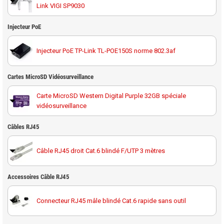
Link VIGI SP9030
Injecteur PoE
Injecteur PoE TP-Link TL-POE150S norme 802.3af
Cartes MicroSD Vidéosurveillance
Carte MicroSD Western Digital Purple 32GB spéciale
vidéosurveillance
Carte MicroSD Western Digital Purple 64GB spéciale
Câbles RJ45
vidéosurveillance
Câble RJ45 droit Cat.6 blindé F/UTP 3 mètres
Carte MicroSD Western Digital Purple 128GB spéciale
vidéosurveillance
Accessoires Câble RJ45
Câble RJ45 droit Cat.6 blindé F/UTP 10 mètres
Carte MicroSD Western Digital Purple 256GB spéciale
vidéosurveillance
Connecteur RJ45 mâle blindé Cat.6 rapide sans outil
Câble RJ45 droit Cat.6 blindé F/UTP 20 mètres
Carte MicroSD Western Digital Purple 512GB spéciale