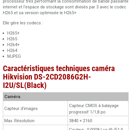
processeur très performant la consommation de bande passante
internet et l'espace de stockage sont divisés par 3 avec le codec
H265 et sa version optimisée le H265+.
Elle gère les codecs :
H265+
H265
H264+
H264
MJPEG
Caractéristiques techniques caméra
Hikvision DS-2CD2086G2H-
I2U/SL(Black)
Caméra
Capteur CMOS à balayage
Capteur d'images
progressif 1/1,8 po
Max. Résolution
3840 × 2160
Couleur : 0,0008 Lux @ (F1.0,