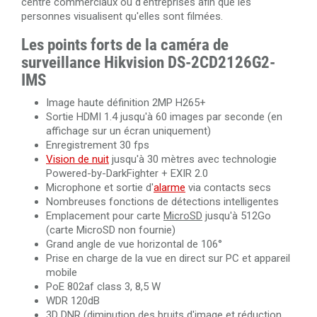
centre commerciaux ou d'entreprises afin que les
personnes visualisent qu'elles sont filmées.
Les points forts de la caméra
de
surveillance Hikvision DS-2CD2126G2-
IMS
Image haute définition 2MP H265+
Sortie HDMI 1.4 jusqu'à 60 images par seconde (en
affichage sur un écran uniquement)
Enregistrement 30 fps
Vision de nuit
jusqu'à 30 mètres avec technologie
Powered-by-DarkFighter + EXIR 2.0
Microphone et sortie d'
alarme
via contacts secs
Nombreuses fonctions de détections intelligentes
Emplacement pour carte
MicroSD
jusqu'à 512Go
(carte MicroSD non fournie)
Grand angle de vue horizontal de 106°
Prise en charge de la vue en direct sur PC et appareil
mobile
PoE 802af class 3, 8,5 W
WDR 120dB
3D DNR (diminution des bruits d'image et réduction