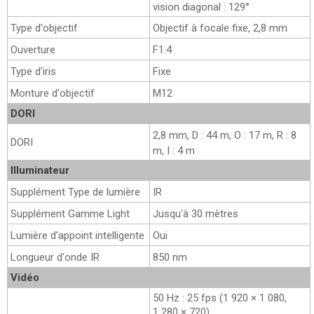
vision diagonal : 129°
Type d'objectif
Objectif à focale fixe, 2,8 mm
Ouverture
F1.4
Type d'iris
Fixe
Monture d'objectif
M12
DORI
2,8 mm, D : 44 m, O : 17 m, R : 8
DORI
m, I : 4 m
Illuminateur
Supplément Type de lumière
IR
Supplément Gamme Light
Jusqu'à 30 mètres
Lumière d'appoint intelligente
Oui
Longueur d'onde IR
850 nm
Vidéo
50 Hz : 25 fps (1 920 × 1 080,
1 280 × 720)