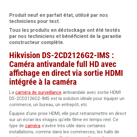
Câble HDMI 2.0 High Speed 4K 3 mètres
Câble RJ45 droit Cat.6 blindé F/UTP 50 mètres 100%
Produit neuf en parfait état, utilisé par nos
cuivre
Câble HDMI 2.0 High Speed 4K 10 mètres
techniciens pour test.
Tous les produits en déstockage ont été testés
Câble RJ45 Cat.5 UTP 305 mètres Dahua PFM920I-5EUN
par nos techniciens et bénéficient de la garantie
Câble HDMI 2.0 amplifié 20 mètres Ultra HD 4K
constructeur complète.
Câble RJ45 Cat.6 UTP 305 mètres LSZH Dahua PFM923I-
Hikvision DS-2CD2126G2-IMS :
6UN-C
Câble HDMI 2.0 amplifié 30 mètres Ultra HD 4K
Caméra antivandale full HD avec
Câble réseau 305 mètres Dahua PFM920I-6UN-C/White
affichage en direct via sortie HDMI
UTP CAT6
Câble HDMI 1.4 amplifié 40 mètres Ultra HD 4K
intégrée à la caméra
Câble HDMI 2.0 de 50 mètres en fibre optique 4K Ultra
La
caméra de surveillance
antivandale avec sortie HDMI
HD 3840x2160@60Hz
DS-2CD2126G2-IMS est la solution idéale pour équiper un
commerce, un bureau, un entrepôt, etc.
Câble HDMI 2.0 de 100 mètres en fibre optique 4K Ultra
Équipée d'une prise HDMI, elle peut retransmettre en direct
HD 3840x2160@60Hz
sur un écran les images qu'elle filme en temps réel. Ce
type de
caméra
s'avère très utile dans certaines
installations, comme dans les commerces, les halls de