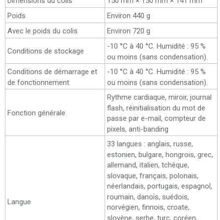
Dimensions du colis
150 mm × 150 mm × 141 mm
Poids
Environ 440 g
Avec le poids du colis
Environ 720 g
-10 °C à 40 °C. Humidité : 95 %
Conditions de stockage
ou moins (sans condensation).
Conditions de démarrage et
-10 °C à 40 °C. Humidité : 95 %
de fonctionnement
ou moins (sans condensation).
Rythme cardiaque, miroir, journal
flash, réinitialisation du mot de
Fonction générale
passe par e-mail, compteur de
pixels, anti-banding
33 langues : anglais, russe,
estonien, bulgare, hongrois, grec,
allemand, italien, tchèque,
slovaque, français, polonais,
néerlandais, portugais, espagnol,
roumain, danois, suédois,
Langue
norvégien, finnois, croate,
slovène, serbe, turc, coréen,