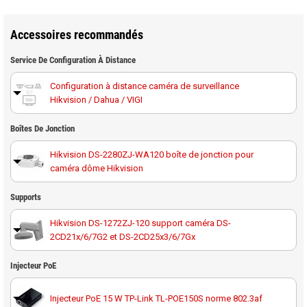
Accessoires recommandés
Service De Configuration À Distance
Configuration à distance caméra de surveillance
Hikvision / Dahua / VIGI
Boîtes De Jonction
Hikvision DS-2280ZJ-WA120 boîte de jonction pour
caméra dôme Hikvision
Hikvision DS-1280ZJ-DM46 boîte de jonction pour
Supports
caméra dôme DS-2CD21xxGx-I
Hikvision DS-1272ZJ-120 support caméra DS-
2CD21x/6/7G2 et DS-2CD25x3/6/7Gx
Hikvision DS-1272ZJ-120B support avec boîte de
Injecteur PoE
jonction pour caméra DS-2CD2xx6/7G2
Injecteur PoE 15 W TP-Link TL-POE150S norme 802.3af
Hikvision DS-1271ZJ-120 support plafond pour caméra