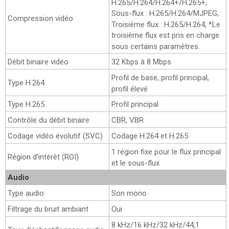
H.265/H.264/H.264+/H.265+,
Sous-flux : H.265/H.264/MJPEG,
Compression vidéo
Troisième flux : H.265/H.264, *Le
troisième flux est pris en charge
sous certains paramètres.
Débit binaire vidéo
32 Kbps à 8 Mbps
Profil de base, profil principal,
Type H.264
profil élevé
Type H.265
Profil principal
Contrôle du débit binaire
CBR, VBR
Codage vidéo évolutif (SVC)
Codage H.264 et H.265
1 région fixe pour le flux principal
Région d'intérêt (ROI)
et le sous-flux
Audio
Type audio
Son mono
Filtrage du bruit ambiant
Oui
8 kHz/16 kHz/32 kHz/44,1