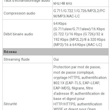
Taux d'échantillonnage audio
kHz/48 kHz
G.711/G.722.1/G.726/MP2L2/PC
Compression audio
M/MP3/AAC-LC
64 Kbps
(G.711ulaw/G.711alaw)/16 Kbps
Débit binaire audio
(G.722.1)/16 Kbps (G.726)/32 à
192 Kbps (MP2L2)/8 à 320 Kbps
(MP3)/16 à 64 Kbps (AAC-LC)
Réseau
Streaming fluide
Oui
Protection par mot de passe,
mot de passe compliqué,
cryptage HTTPS, authentification
802.1X (EAP-TLS, EAP-LEAP,
EAP-MD5), filigrane, filtre
d'adresse IP, authentification de
base et digest pour
Sécurité
HTTP/HTTPS, authentification
WSSE et digest pour Open