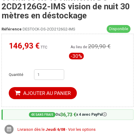
2CD2126G2-IMS vision de nuit 30
mètres en déstockage
Disponible
Référence
DESTOCK-DS-2CD2126G2-IMS
146,93 €
209,90 €
Moins cher ailleurs ?
Au lieu de
TTC
-30%
Quantité
AJOUTER AU PANIER
36,73 €
🛈
Ou
x 4 avec PayPal
4X SANS FRAIS
Livraison dès le
Jeudi 6/08
- Voir les options