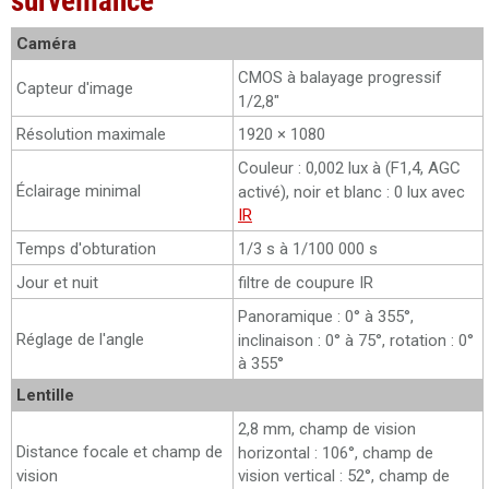
surveillance
Caméra
CMOS à balayage progressif
Capteur d'image
1/2,8"
Résolution maximale
1920 × 1080
Couleur : 0,002 lux à (F1,4, AGC
Éclairage minimal
activé), noir et blanc : 0 lux avec
IR
Temps d'obturation
1/3 s à 1/100 000 s
Jour et nuit
filtre de coupure IR
Panoramique : 0° à 355°,
Réglage de l'angle
inclinaison : 0° à 75°, rotation : 0°
à 355°
Lentille
2,8 mm, champ de vision
Distance focale et champ de
horizontal : 106°, champ de
vision
vision vertical : 52°, champ de