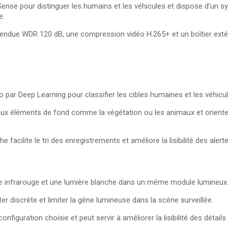
Sense pour distinguer les humains et les véhicules et dispose d’un 
e.
due WDR 120 dB, une compression vidéo H.265+ et un boîtier extéri
 par Deep Learning pour classifier les cibles humaines et les véhicul
s aux éléments de fond comme la végétation ou les animaux et orien
he facilite le tri des enregistrements et améliore la lisibilité des alert
e infrarouge et une lumière blanche dans un même module lumineux
 discrète et limiter la gêne lumineuse dans la scène surveillée.
onfiguration choisie et peut servir à améliorer la lisibilité des détail