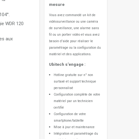
mesure
104°.
Vous avez commandé un kit de
vidéosurveillance ou une caméra
ogie WDR 120
hua
de surveillance, une alarme sans
fil ou un portier vidéo
et vous avez
ées aux
besoin d'aide pour réaliser le
paramétrage ou la configuration du
UN-C
matériel et des applications.
Ubitech s'engage :
Hotline gratuite sur n° non
surtaxé et support technique
personnalisé
Configuration complète de votre
matériel par un technicien
certifié
Configuration de votre
smartphone/tablette
Mise à jour et maintenance
Intégration et paramétrage du