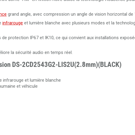
.
Câble RJ45 Cat.5 UTP 305 mètres Dahua PFM920I-5EUN
ance
grand angle, avec compression un angle de vision horizontal de 
ge
infrarouge
et lumière blanche avec plusieurs modes et la technol
Câble RJ45 Cat. 6 UTP intérieur 305 mètres 100% cuivre Da
PFM920I-6UN-C/White
de protection IP67 et IK10, ce qui convient aux installations expos
Câble RJ45 Cat.6 UTP 305 mètres LSZH Dahua PFM923I-6
iore la sécurité audio en temps réel.
ikvision DS-2CD2543G2-LIS2U(2.8mm)(BLACK)
e infrarouge et lumière blanche
humaine et véhicule