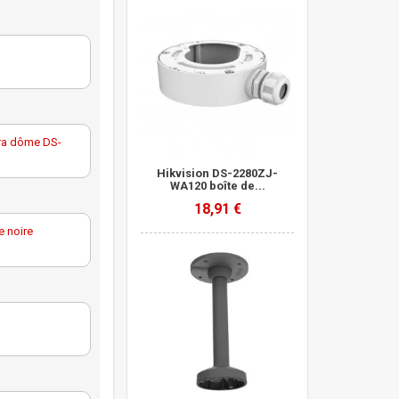
ra dôme DS-
Hikvision DS-2280ZJ-
WA120 boîte de...
18,91 €
 noire
méra de
oir