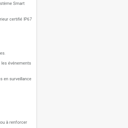
système Smart
eur certifié IP67
es.
te les événements
es en surveillance
.
s ou à renforcer