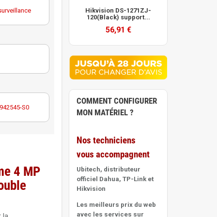
améra dôme
urveillance
Hikvision DS-1271ZJ-
120(Black) support...
56,91 €
urveillance
COMMENT CONFIGURER
c 942545-S0
MON MATÉRIEL ?
Nos techniciens
vous accompagnent
me 4 MP
Ubitech, distributeur
officiel Dahua, TP-Link et
ouble
Hikvision
Les meilleurs prix du web
avec les services sur
 la