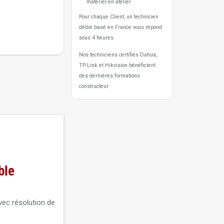
matériel en atelier
Pour chaque Client, un technicien
dédié basé en France vous répond
sous 4 heures.
Nos techniciens certifiés Dahua,
TP-Link et Hikvision bénéficient
des dernières formations
constructeur.
ble
vec résolution de