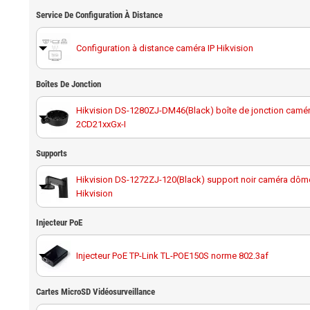
Service De Configuration À Distance
Configuration à distance caméra IP Hikvision
Boîtes De Jonction
Hikvision DS-1280ZJ-DM46(Black) boîte de jonction camé
2CD21xxGx-I
Supports
Hikvision DS-1272ZJ-120(Black) support noir caméra dôme
Hikvision
Hikvision DS-1276ZJ-SUS(Black) support d'angle pour ca
Injecteur PoE
surveillance noire
Injecteur PoE TP-Link TL-POE150S norme 802.3af
Hikvision DS-1275ZJ-SUS(Black) support caméra poteau n
Cartes MicroSD Vidéosurveillance