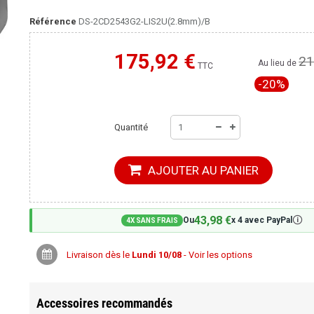
Référence
DS-2CD2543G2-LIS2U(2.8mm)/B
175,92 €
21
Moins cher ailleurs ?
Au lieu de
TTC
-20%
Quantité
AJOUTER AU PANIER
43,98 €
🛈
Ou
x 4 avec PayPal
4X SANS FRAIS
Livraison dès le
Lundi 10/08
- Voir les options
Accessoires recommandés