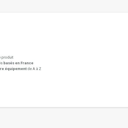
e produit
iés
basés en France
tre équipement
de A à Z