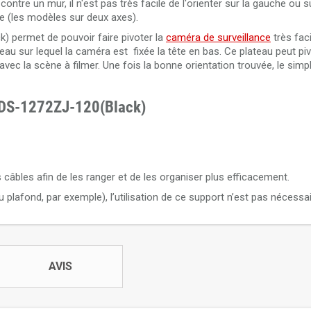
ntre un mur, il n'est pas très facile de l'orienter sur la gauche ou su
e (les modèles sur deux axes).
 permet de pouvoir faire pivoter la
caméra de surveillance
très fac
au sur lequel la caméra est fixée la tête en bas. Ce plateau peut piv
vec la scène à filmer. Une fois la bonne orientation trouvée, le simpl
n DS-1272ZJ-120(Black)
câbles afin de les ranger et de les organiser plus efficacement.
u plafond, par exemple), l’utilisation de ce support n’est pas nécessai
AVIS