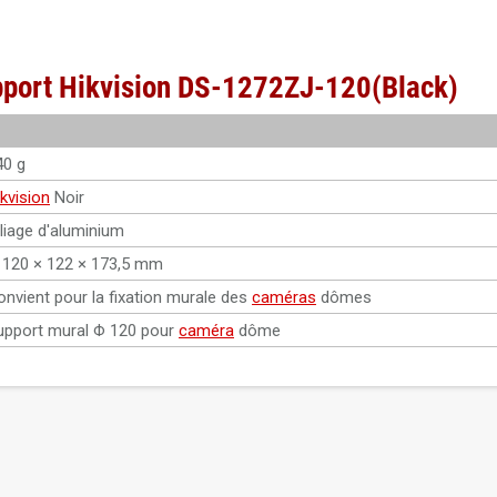
upport Hikvision DS-1272ZJ-120(Black)
40 g
kvision
Noir
lliage d'aluminium
 120 × 122 × 173,5 mm
onvient pour la fixation murale des
caméras
dômes
upport mural Φ 120 pour
caméra
dôme