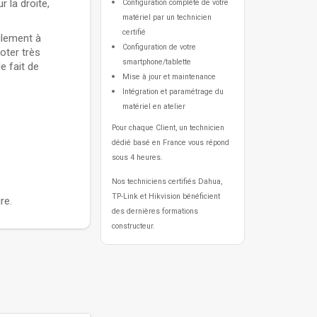
r la droite,
Configuration complète de votre
matériel par un technicien
certifié
ilement à
Configuration de votre
oter très
smartphone/tablette
e fait de
Mise à jour et maintenance
Intégration et paramétrage du
matériel en atelier
Pour chaque Client, un technicien
dédié basé en France vous répond
sous 4 heures.
Nos techniciens certifiés Dahua,
TP-Link et Hikvision bénéficient
re.
des dernières formations
constructeur.