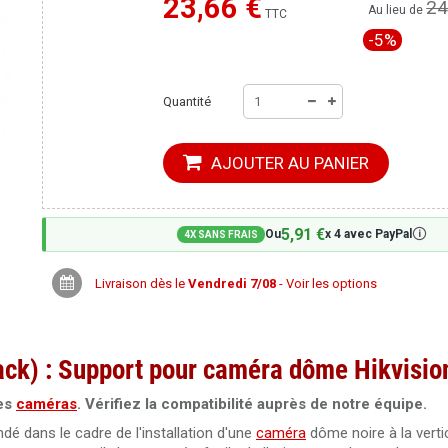
23,66 €
24
Moins cher ailleurs ?
Au lieu de
TTC
-5%
Quantité
AJOUTER AU PANIER
5,91 €
🛈
Ou
x 4 avec PayPal
4X SANS FRAIS
Livraison dès le
Vendredi 7/08
- Voir les options
ck) : Support pour caméra dôme Hikvisio
nes
caméras
. Vérifiez la compatibilité auprès de notre équipe.
é dans le cadre de l'installation d'une
caméra
dôme noire à la verti