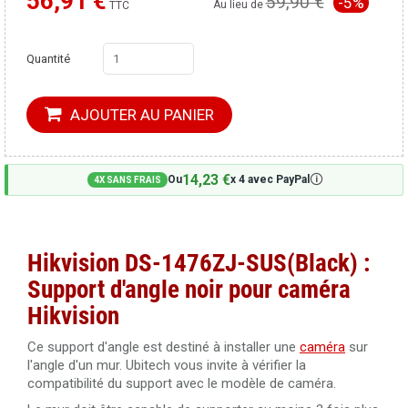
56,91 €
59,90 €
-5%
Moins cher ailleurs ?
Au lieu de
TTC
Quantité
AJOUTER AU PANIER
14,23 €
🛈
Ou
x 4 avec PayPal
4X SANS FRAIS
Hikvision DS-1476ZJ-SUS(Black) :
Support d'angle noir pour caméra
Hikvision
Ce support d'angle est destiné à installer une
caméra
sur
l'angle d'un mur. Ubitech vous invite à vérifier la
compatibilité du support avec le modèle de caméra.