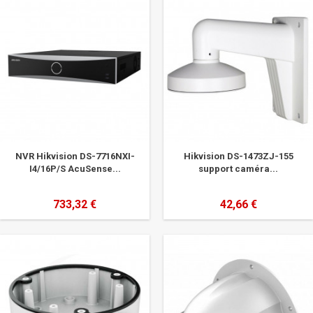
NVR Hikvision DS-7716NXI-
Hikvision DS-1473ZJ-155
I4/16P/S AcuSense...
support caméra...
733,32 €
42,66 €