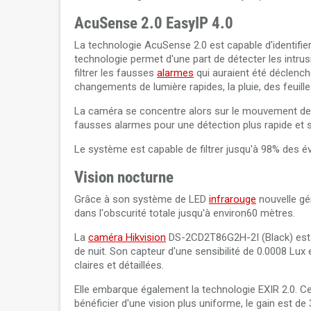
AcuSense 2.0 EasyIP 4.0
La technologie AcuSense 2.0 est capable d'identifi
technologie permet d'une part de détecter les intr
filtrer les fausses
alarmes
qui auraient été déclen
changements de lumière rapides, la pluie, des feuill
La caméra se concentre alors sur le mouvement des
fausses alarmes pour une détection plus rapide et s
Le système est capable de filtrer jusqu'à 98% des
Vision nocturne
Grâce à son système de LED
infrarouge
nouvelle gé
dans l'obscurité totale jusqu'à environ60 mètres.
La
caméra Hikvision
DS-2CD2T86G2H-2I (Black) est é
de nuit. Son capteur d'une sensibilité de 0.0008 Lu
claires et détaillées.
Elle embarque également la technologie EXIR 2.0. Cet
bénéficier d'une vision plus uniforme, le gain est de