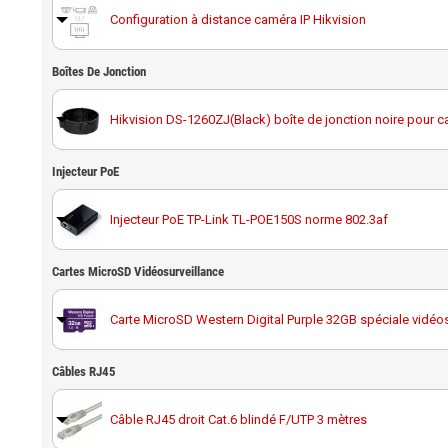
Configuration à distance caméra IP Hikvision
Boîtes De Jonction
Hikvision DS-1260ZJ(Black) boîte de jonction noire pour 
Injecteur PoE
Injecteur PoE TP-Link TL-POE150S norme 802.3af
Cartes MicroSD Vidéosurveillance
Carte MicroSD Western Digital Purple 32GB spéciale vidéos
Câbles RJ45
Carte MicroSD Western Digital Purple 64GB spéciale vidéos
Câble RJ45 droit Cat.6 blindé F/UTP 3 mètres
Carte MicroSD Western Digital Purple 128GB spéciale