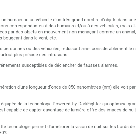
er un humain ou un véhicule d'un très grand nombre d'objets dans un
usions correspondantes à des humains et/ou à des véhicules, mais el
chées par des objets en mouvement non menaçant comme un animal,
es bougeant dans le vent, etc.
 personnes ou des véhicules, réduisant ainsi considérablement le 
urtout plus précise des intrusions.
 événements susceptibles de déclencher de fausses alarmes.
nération d'une longueur d'onde de 850 nanomètres (nm) elle voit parf
quipée de la technologie Powered-by-DarkFighter qui optimise gran
x est capable de capter davantage de lumière offre des images de nu
te technologie permet d'améliorer la vision de nuit sur les bords de
 30%.