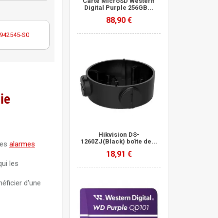
Carte MicroSD Western
Digital Purple 256GB...
88,90 €
c 942545-S0
ie
Hikvision DS-
1260ZJ(Black) boîte de...
ses
alarmes
18,91 €
ui les
éficier d'une
UN-C