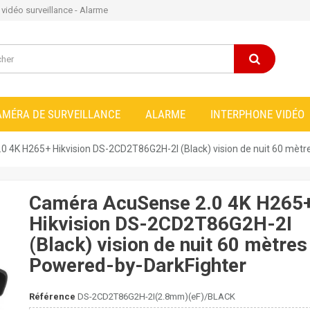
e vidéo surveillance - Alarme
AMÉRA DE SURVEILLANCE
ALARME
INTERPHONE VIDÉO
 4K H265+ Hikvision DS-2CD2T86G2H-2I (Black) vision de nuit 60 mètr
Caméra AcuSense 2.0 4K H265
Hikvision DS-2CD2T86G2H-2I
(Black) vision de nuit 60 mètres
Powered-by-DarkFighter
Référence
DS-2CD2T86G2H-2I(2.8mm)(eF)/BLACK