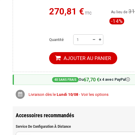
270,81 €
31
Moins cher ailleurs ?
Au lieu de
TTC
-14%
Quantité
AJOUTER AU PANIER
67,70 €
🛈
Ou
x 4 avec PayPal
4X SANS FRAIS
Livraison dès le
Lundi 10/08
- Voir les options
Accessoires recommandés
Service De Configuration À Distance