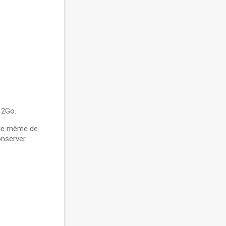
12Go.
 de même de
onserver
s