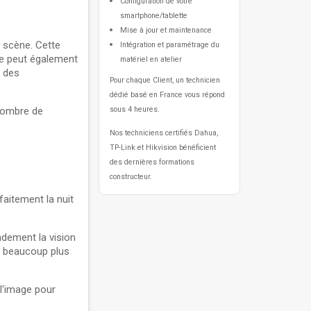
Configuration de votre
smartphone/tablette
Mise à jour et maintenance
e scène. Cette
Intégration et paramétrage du
le peut également
matériel en atelier
 des
Pour chaque Client, un technicien
dédié basé en France vous répond
nombre de
sous 4 heures.
Nos techniciens certifiés Dahua,
TP-Link et Hikvision bénéficient
des dernières formations
constructeur.
aitement la nuit
dement la vision
it beaucoup plus
 l'image pour