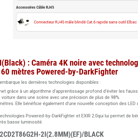
vidéosurveillance
Accessoires Câble RJ45
Câble RJ45 droit Cat.6 blindé F/UTP 10 mètres
Carte MicroSD Western Digital Purple 256GB spéciale
vidéosurveillance
Connecteur RJ45 mâle blindé Cat.6 rapide sans outil Elba
Câble RJ45 droit Cat.6 blindé F/UTP 20 mètres
Carte MicroSD Western Digital Purple 512GB spéciale
vidéosurveillance
Noyau RJ45 femelle Cat6A blindé Elbac 943545-S0
Câble RJ45 droit Cat.6 blindé F/UTP 30 mètres
(Black) : Caméra 4K noire
avec technolog
Câble RJ45 droit Cat.6 blindé F/UTP 50 mètres
t 60 mètres Powered-by-DarkFighter
i embarque les dernières technologies disponibles :
Câble RJ45 droit Cat.6 blindé F/UTP 40 mètres 100% cuivre
rmet grâce à un algorithme d'apprentissage profond d'éviter les faus
e voiture dans une scène avec une précision de plus de 98%.
mètres. Elle bénéficie également d'une nouvelle conception des LED q
Câble RJ45 Cat.5 UTP 305 mètres Dahua PFM920I-5EUN
 technologies Powered-by-DarkFighter et EXIR 2.0qui lui permet de bén
rès basse luminosité.
Câble RJ45 Cat.6 UTP 305 mètres LSZH Dahua PFM923I-6
 DS-2CD2T86G2H-2I(2.8MM)(EF)/BLACK