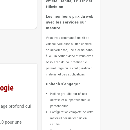
officiel Dahua, TP-Link et
Hikvision
Les meilleurs prix du web
avec les services sur
mesure
Vous avez commandé un kit de
vidéosurveillance ou une caméra
de surveillance, une alarme sans
fil ou un portier vidéo
et vous avez
besoin d'aide pour réaliser le
paramétrage ou la configuration du
matériel et des applications.
Ubitech s'engage :
ogie
Hotline gratuite sur n° non
surtaxé et support technique
sage profond qui
personnalisé
Configuration complète de votre
matériel par un technicien
.0 pour une
certifié