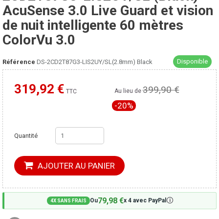
AcuSense 3.0 Live Guard et vision
de nuit intelligente 60 mètres
ColorVu 3.0
Disponible
Référence
DS-2CD2T87G3-LIS2UY/SL(2.8mm) Black
319,92 €
399,90 €
Moins cher ailleurs ?
Au lieu de
TTC
-20%
Quantité
AJOUTER AU PANIER
79,98 €
🛈
Ou
x 4 avec PayPal
4X SANS FRAIS