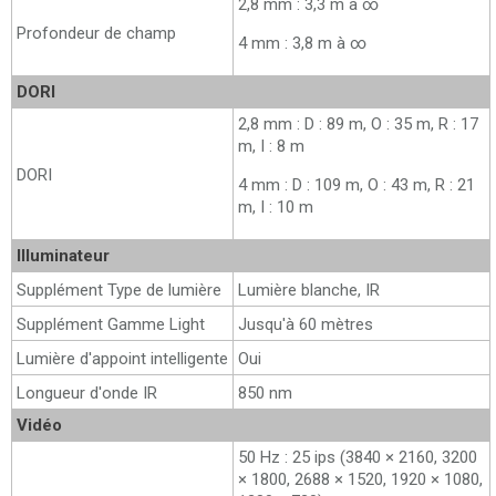
2,8 mm : 3,3 m à ∞
Profondeur de champ
4 mm : 3,8 m à ∞
DORI
2,8 mm : D : 89 m, O : 35 m, R : 17
m, I : 8 m
DORI
4 mm : D : 109 m, O : 43 m, R : 21
m, I : 10 m
Illuminateur
Supplément Type de lumière
Lumière blanche, IR
Supplément Gamme Light
Jusqu'à 60 mètres
Lumière d'appoint intelligente
Oui
Longueur d'onde IR
850 nm
Vidéo
50 Hz : 25 ips (3840 × 2160, 3200
× 1800, 2688 × 1520, 1920 × 1080,