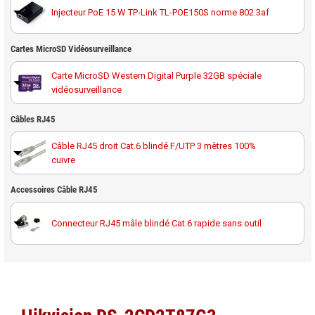
Injecteur PoE 15 W TP-Link TL-POE150S norme 802.3af
Cartes MicroSD Vidéosurveillance
Carte MicroSD Western Digital Purple 32GB spéciale
vidéosurveillance
Carte MicroSD Western Digital Purple 64GB spéciale
Câbles RJ45
vidéosurveillance
Câble RJ45 droit Cat.6 blindé F/UTP 3 mètres 100%
cuivre
Carte MicroSD Western Digital Purple 128GB spéciale
vidéosurveillance
Câble RJ45 droit Cat.6 blindé F/UTP 10 mètres 100%
Accessoires Câble RJ45
cuivre
Carte MicroSD Western Digital Purple 256GB spéciale
vidéosurveillance
Connecteur RJ45 mâle blindé Cat.6 rapide sans outil
Câble RJ45 droit Cat.6 blindé F/UTP 20 mètres 100%
cuivre
Carte MicroSD Western Digital Purple 512GB spéciale
vidéosurveillance
Noyau RJ45 femelle Cat6A blindé Elbac 943545-S0
Câble RJ45 droit Cat.6 blindé F/UTP 30 mètres 100%
cuivre