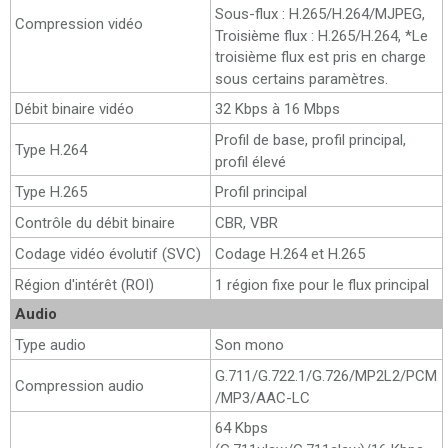
Sous-flux : H.265/H.264/MJPEG,
Compression vidéo
Troisième flux : H.265/H.264, *Le
troisième flux est pris en charge
sous certains paramètres.
Débit binaire vidéo
32 Kbps à 16 Mbps
Profil de base, profil principal,
Type H.264
profil élevé
Type H.265
Profil principal
Contrôle du débit binaire
CBR, VBR
Codage vidéo évolutif (SVC)
Codage H.264 et H.265
Région d'intérêt (ROI)
1 région fixe pour le flux principal
Audio
Type audio
Son mono
G.711/G.722.1/G.726/MP2L2/PCM
Compression audio
/MP3/AAC-LC
64 Kbps