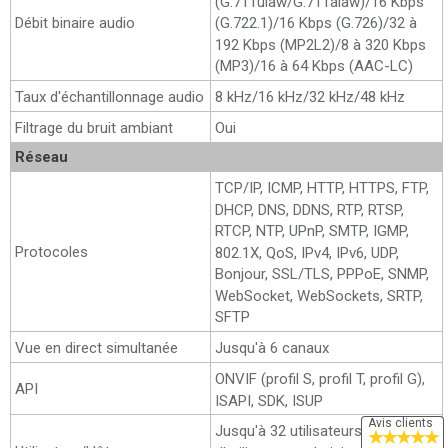
(G.711ulaw/G.711alaw)/16 Kbps
Débit binaire audio
(G.722.1)/16 Kbps (G.726)/32 à
192 Kbps (MP2L2)/8 à 320 Kbps
(MP3)/16 à 64 Kbps (AAC-LC)
Taux d'échantillonnage audio
8 kHz/16 kHz/32 kHz/48 kHz
Filtrage du bruit ambiant
Oui
Réseau
TCP/IP, ICMP, HTTP, HTTPS, FTP,
DHCP, DNS, DDNS, RTP, RTSP,
RTCP, NTP, UPnP, SMTP, IGMP,
Protocoles
802.1X, QoS, IPv4, IPv6, UDP,
Bonjour, SSL/TLS, PPPoE, SNMP,
WebSocket, WebSockets, SRTP,
SFTP
Vue en direct simultanée
Jusqu'à 6 canaux
ONVIF (profil S, profil T, profil G),
API
ISAPI, SDK, ISUP
Avis clients
Jusqu'à 32 utilisateurs 3 niveaux
★
★
★
★
★