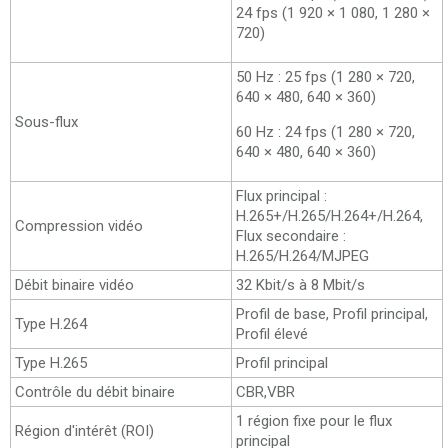
24 fps (1 920 × 1 080, 1 280 ×
720)
50 Hz : 25 fps (1 280 × 720,
640 × 480, 640 × 360)
Sous-flux
60 Hz : 24 fps (1 280 × 720,
640 × 480, 640 × 360)
Flux principal :
H.265+/H.265/H.264+/H.264,
Compression vidéo
Flux secondaire :
H.265/H.264/MJPEG
Débit binaire vidéo
32 Kbit/s à 8 Mbit/s
Profil de base, Profil principal,
Type H.264
Profil élevé
Type H.265
Profil principal
Contrôle du débit binaire
CBR,VBR
1 région fixe pour le flux
Région d'intérêt (ROI)
principal