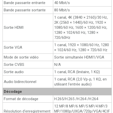
Bande passante entrante
40 Mbit/s
Bande passante sortante
80 Mbit/s
1 canal, 4K (3840 × 2160)/30 Hz,
2K (2560 × 1440)/60 Hz, 1920 ×
Sortie HDMI
1080/60 Hz, 1600 × 1200/60 Hz,
1280 × 1024/60 Hz, 1280 ×
720/60Hz
1 canal, 1920 × 1080/60 Hz, 1280
Sortie VGA
× 1024/60 Hz, 1280 × 720/60 Hz
Mode de sortie vidéo
Sortie simultanée HDMI1/VGA
Sortie CVBS
N/A
Sortie audio
1 canal, RCA (linéaire, 1 KΩ)
1 canal, RCA (2,0 Vp-p, 1 KΩ, en
Audio bidirectionnel
utilisant l'entrée audio)
Décodage
Format de décodage
H.265/H.265 /H.264 /H.264
12 MP/8 MP/6 MP/5 MP/4 MP/3
Résolution d'enregistrement
MP/1080p/UXGA/720p/VGA/4CIF