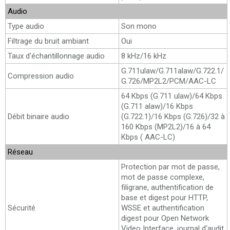
Audio
Type audio
Son mono
Filtrage du bruit ambiant
Oui
Taux d'échantillonnage audio
8 kHz/16 kHz
G.711ulaw/G.711alaw/G.722.1/
Compression audio
G.726/MP2L2/PCM/AAC-LC
64 Kbps (G.711 ulaw)/64 Kbps
(G.711 alaw)/16 Kbps
Débit binaire audio
(G.722.1)/16 Kbps (G.726)/32 à
160 Kbps (MP2L2)/16 à 64
Kbps ( AAC-LC)
Réseau
Protection par mot de passe,
mot de passe complexe,
filigrane, authentification de
base et digest pour HTTP,
Sécurité
WSSE et authentification
digest pour Open Network
Video Interface, journal d'audit