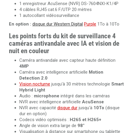
1 enregistreur AcuSense (NVR) DS-7604NXI-K1/4P
4 câbles RJ45 cat.6 F/UTP 20 mètres
1 autocollant vidéosurveillance
En option :
disque dur Western Digital
Purple
1To à 10To
Les points forts du kit de surveillance 4
caméras antivandale avec IA et vision de
nuit en couleur
Caméra antivandale avec capteur haute définition
4MP
Caméra avec intelligence artificielle
Motion
Detection 2.0
Vision nocturne
jusqu'à 30 mètres technologie
Smart
Hybrid Light
Audio :
microphone
intégré dans les caméras
NVR avec intelligence artificielle
AcuSense
NVR avec capacité
disque dur
jusqu'à
10To
(disque
dur en option)
Codecs vidéo optimisés :
H265 et H265+
Angle de vision extra large de
98°
Visualisation à distance sur smartphone ou tablette