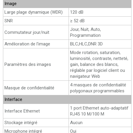
Image
Large plage dynamique (WDR)
120 dB
SNR
≥ 52 dB
Jour, Nuit, Auto,
Commutateur jour/nuit
Programmation
Amélioration de l'image
BLC,HLC,DNR 3D
Mode rotation, saturation,
luminosité, contraste, netteté,
Paramètres des images
gain, balance des blancs,
réglable par logiciel client ou
navigateur Web
4 masques de confidentialité
Masque de confidentialité
polygonaux programmables
Interface
1 port Ethernet auto-adaptatif
Interface Ethernet
RJ45 10 M/100 M
Stockage intégré
Aucun
Microphone intégré
Oui