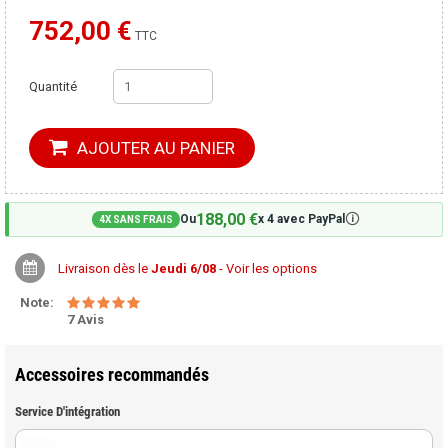
752,00 €
Moins cher ailleurs ?
TTC
Quantité
AJOUTER AU PANIER
188,00 €
🛈
Ou
x 4 avec PayPal
4X SANS FRAIS
Livraison dès le
Jeudi 6/08
- Voir les options
Note:
7 Avis
Accessoires recommandés
Service D'intégration