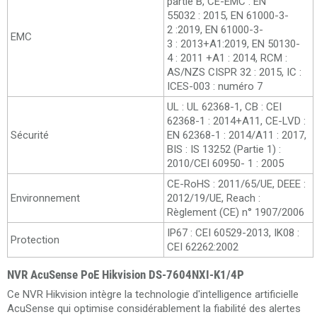
partie B, CE-EMC : EN
55032 : 2015, EN 61000-3-
2 :2019, EN 61000-3-
EMC
3 : 2013+A1:2019, EN 50130-
4 : 2011 +A1 : 2014, RCM :
AS/NZS CISPR 32 : 2015, IC :
ICES-003 : numéro 7
UL : UL 62368-1, CB : CEI
62368-1 : 2014+A11, CE-LVD :
Sécurité
EN 62368-1 : 2014/A11 : 2017,
BIS : IS 13252 (Partie 1) :
2010/CEI 60950- 1 : 2005
CE-RoHS : 2011/65/UE, DEEE :
Environnement
2012/19/UE, Reach :
Règlement (CE) n° 1907/2006
IP67 : CEI 60529-2013, IK08 :
Protection
CEI 62262:2002
NVR AcuSense PoE Hikvision DS-7604NXI-K1/4P
Ce NVR Hikvision intègre la technologie d'intelligence artificielle
AcuSense qui optimise considérablement la fiabilité des alertes