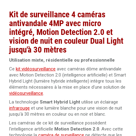
Câble RJ45 droit Cat.6 blindé F/UTP 50 mètres
Disque dur 6 To spécial vidéosurveillance Western
Câble HDMI 2.0 High Speed 4K 10 mètres
Kit de surveillance 4 caméras
Digital Purple
antivandale 4MP avec micro
Câble RJ45 Cat.5 UTP 305 mètres Dahua PFM920I-5EUN
Disque dur 8 To spécial vidéosurveillance Western
intégré, Motion Detection 2.0 et
Câble HDMI 2.0 amplifié 20 mètres Ultra HD 4K
Digital Purple
vision de nuit en couleur Dual Light
Câble RJ45 Cat.6 UTP 305 mètres LSZH Dahua PFM923I-
6UN-C
Disque dur 10 To spécial vidéosurveillance Western
jusqu'à 30 mètres
Câble HDMI 2.0 amplifié 30 mètres Ultra HD 4K
Digital Purple
Utilisation mixte, résidentielle ou professionnelle
Câble HDMI 1.4 amplifié 40 mètres Ultra HD 4K
Ce
kit vidéosurveillance
avec caméras dôme antivandale
avec Motion Detection 2.0 (intelligence artificielle) et Smart
Hybrid Light (lumière hybride intelligente) intègre tous les
Câble HDMI 2.0 de 50 mètres en fibre optique 4K Ultra
éléments nécessaires à la mise en place d'une solution de
HD 3840x2160@60Hz
vidéosurveillance
.
Câble HDMI 2.0 de 100 mètres en fibre optique 4K Ultra
La technologie
Smart Hybrid Light
utilise un éclairage
HD 3840x2160@60Hz
infrarouge
et une lumière blanche pour une vision de nuit
jusqu'à 30 mètres en couleur ou en noir et blanc.
Les caméras de ce kit de surveillance possèdent
l'intelligence artificielle
Motion Detection 2.0
. Avec cette
technologie la
caméra de surveillance
ne détecte que les