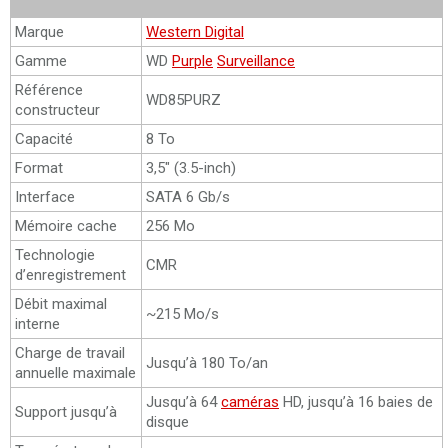
Marque
Western Digital
Gamme
WD
Purple
Surveillance
Référence
WD85PURZ
constructeur
Capacité
8 To
Format
3,5″ (3.5-inch)
Interface
SATA 6 Gb/s
Mémoire cache
256 Mo
Technologie
CMR
d’enregistrement
Débit maximal
~215 Mo/s
interne
Charge de travail
Jusqu’à 180 To/an
annuelle maximale
Jusqu’à 64
caméras
HD, jusqu’à 16 baies de
Support jusqu’à
disque