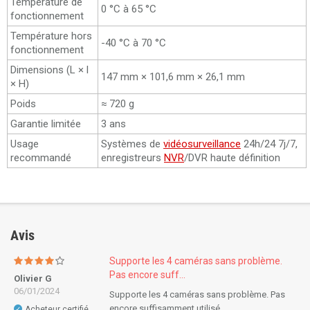
Température de
0 °C à 65 °C
fonctionnement
Température hors
-40 °C à 70 °C
fonctionnement
Dimensions (L × l
147 mm × 101,6 mm × 26,1 mm
× H)
Poids
≈ 720 g
Garantie limitée
3 ans
Usage
Systèmes de
vidéosurveillance
24h/24 7j/7,
recommandé
enregistreurs
NVR
/DVR haute définition
Avis
Supporte les 4 caméras sans problème.
Pas encore suff...
Olivier G
06/01/2024
Supporte les 4 caméras sans problème. Pas
encore suffisamment utilisé.
Acheteur certifié
✓