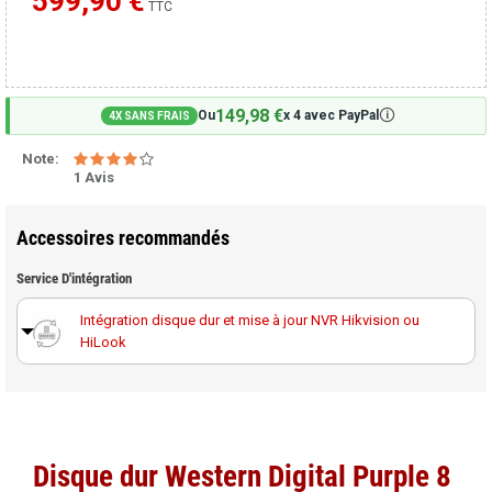
599,90 €
Moins cher ailleurs ?
TTC
149,98 €
🛈
Ou
x 4 avec PayPal
4X SANS FRAIS
Note:
1 Avis
Accessoires recommandés
Service D'intégration
Intégration disque dur et mise à jour NVR Hikvision ou
HiLook
Disque dur Western Digital Purple 8