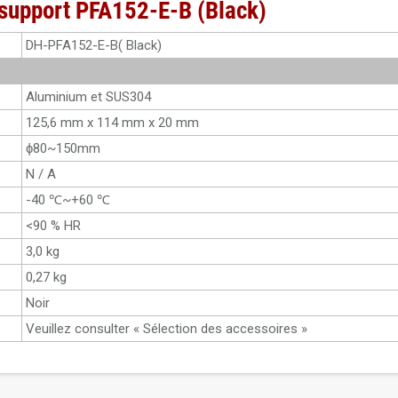
 support PFA152-E-B (Black)
DH-PFA152-E-B( Black)
Aluminium et SUS304
125,6 mm x 114 mm x 20 mm
ɸ80~150mm
N / A
-40 ℃~+60 ℃
<90 % HR
3,0 kg
0,27 kg
Noir
Veuillez consulter « Sélection des accessoires »