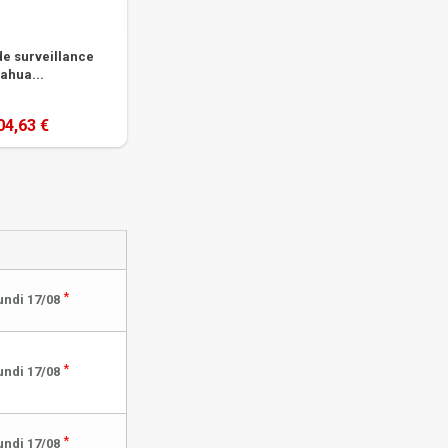
e surveillance
ahua...
04,63 €
*
undi 17/08
*
undi 17/08
*
undi 17/08