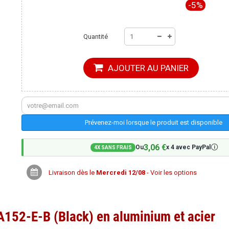
-5%
Quantité
AJOUTER AU PANIER
Prévenez-moi lorsque le produit est disponible
3,06 €
🛈
Ou
x 4 avec PayPal
4X SANS FRAIS
Livraison dès le
Mercredi 12/08
- Voir les options
FA152-E-B (Black) en aluminium et acier