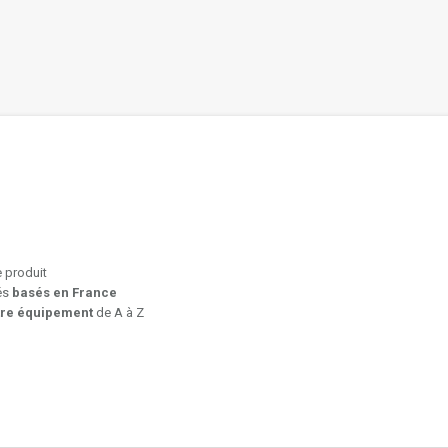
e produit
iés
basés en France
tre équipement
de A à Z