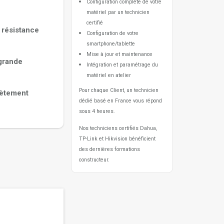
Configuration complète de votre
matériel par un technicien
certifié
 résistance
Configuration de votre
smartphone/tablette
Mise à jour et maintenance
 grande
Intégration et paramétrage du
matériel en atelier
Pour chaque Client, un technicien
crètement
dédié basé en France vous répond
sous 4 heures.
Nos techniciens certifiés Dahua,
TP-Link et Hikvision bénéficient
des dernières formations
constructeur.