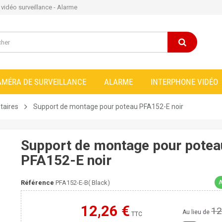
e vidéo surveillance - Alarme
AMÉRA DE SURVEILLANCE
ALARME
INTERPHONE VIDÉO
taires
Support de montage pour poteau PFA152-E noir
Support de montage pour potea
PFA152-E noir
A
Référence
PFA152-E-B( Black)
12,26 €
12
Moins cher ailleurs ?
Au lieu de
TTC