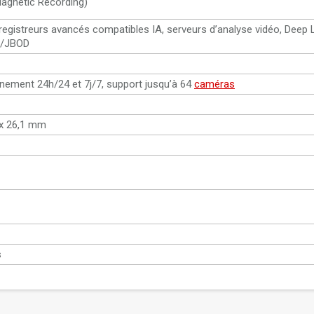
agnetic Recording)
nregistreurs avancés compatibles IA, serveurs d’analyse vidéo, Deep 
D/JBOD
nnement 24h/24 et 7j/7, support jusqu’à 64
caméras
x 26,1 mm
s