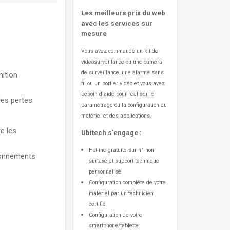
Les meilleurs prix du web
avec les services sur
mesure
Vous avez commandé un kit de
vidéosurveillance ou une caméra
de surveillance, une alarme sans
nition
fil ou un portier vidéo
et vous avez
besoin d'aide pour réaliser le
les pertes
paramétrage ou la configuration du
matériel et des applications.
re les
Ubitech s'engage :
Hotline gratuite sur n° non
tionnements
surtaxé et support technique
personnalisé
Configuration complète de votre
matériel par un technicien
certifié
Configuration de votre
smartphone/tablette