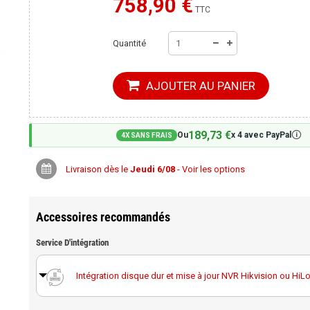
758,90 €
Moins cher ailleurs ?
TTC
Quantité
AJOUTER AU PANIER
189,73 €
🛈
Ou
x 4 avec PayPal
4X SANS FRAIS
Livraison dès le
Jeudi 6/08
- Voir les options
Accessoires recommandés
Service D'intégration
Intégration disque dur et mise à jour NVR Hikvision ou HiL