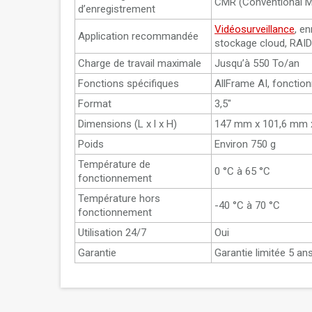
CMR (Conventional M
d’enregistrement
Vidéosurveillance
, e
Application recommandée
stockage cloud, RAI
Charge de travail maximale
Jusqu’à 550 To/an
Fonctions spécifiques
AllFrame AI, fonctio
Format
3,5"
Dimensions (L x l x H)
147 mm x 101,6 mm 
Poids
Environ 750 g
Température de
0 °C à 65 °C
fonctionnement
Température hors
-40 °C à 70 °C
fonctionnement
Utilisation 24/7
Oui
Garantie
Garantie limitée 5 an