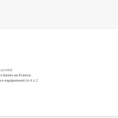
e produit
iés
basés en France
tre équipement
de A à Z