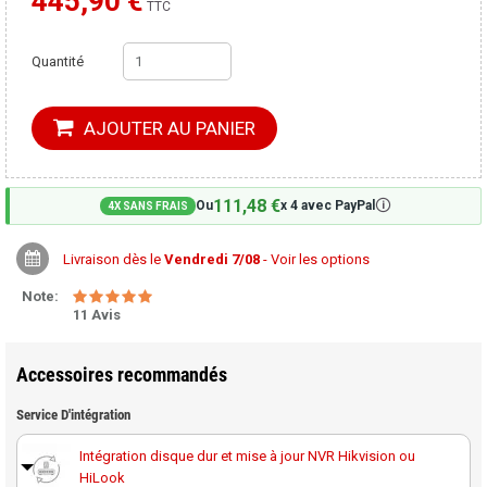
445,90 €
Moins cher ailleurs ?
TTC
Quantité
AJOUTER AU PANIER
111,48 €
🛈
Ou
x 4 avec PayPal
4X SANS FRAIS
Livraison dès le
Vendredi 7/08
- Voir les options
Note:
11 Avis
Accessoires recommandés
Service D'intégration
Intégration disque dur et mise à jour NVR Hikvision ou
HiLook