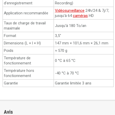
d’enregistrement
Recording)
Vidéosurveillance
24h/24 & 7j/7,
Application recommandée
jusqu’à 64
caméras
HD
Taux de charge de travail
Jusqu’à 180 To/an
maximale
Format
3,5″
Dimensions (L × l × H)
147 mm × 101,6 mm × 26,1 mm
Poids
≈ 570 g
Température de
0 °C à 65 °C
fonctionnement
Température hors
-40 °C à 70 °C
fonctionnement
Garantie
Garantie limitée 3 ans
Avis