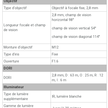
Objectif
Type d'objectif
Objectif à focale fixe, 2,8 mm
2,8 mm, champ de vision
horizontal 98°
Longueur focale et champ
champ de vision vertical 54°
de vision
champ de vision diagonal 114°
Monture d'objectif
M12
Type d'iris
Fixe
Ouverture
F1.6
DORI
2,8 mm, D : 63 m, O : 25 m, R : 12
DORI
m, I : 6 m
Illuminateur
Type de lumière
IR, lumière blanche
supplémentaire
Gamme de lumière