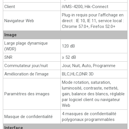
Client
iVMS-4200, Hik-Connect
Plug-in requis pour l'affichage en
Navigateur Web
direct : IE 10, IE 11, service local :
Chrome 57.0+, Firefox 52.0+
Image
Large plage dynamique
120 dB
(WDR)
SNR
≥ 52 dB
Commutateur jour/nuit
Jour, Nuit, Auto, Programme
Amélioration de l'image
BLC,HLC,DNR 3D
Mode rotation, saturation,
luminosité, contraste, netteté,
Paramètres des images
gain, balance des blancs, réglable
par logiciel client ou navigateur
Web
4 masques de confidentialité
Masque de confidentialité
polygonaux programmables
Interface