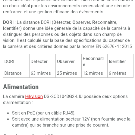
un choix idéal pour les environnements nécessitant une sécurité
renforcée et une gestion efficace des événements.
DORI
: La distance DORI (
D
étecter,
O
bserver,
R
econnaître,
I
dentifier) ​​donne une idée générale de la capacité de la caméra à
distinguer des personnes ou des objets dans son champ de
vision. Il est calculé sur la base des spécifications du capteur de
la caméra et des critères donnés par la norme EN 62676-4 : 2015.
Reconnaîtr
DORI
Détecter
Observer
Identifier
e
Distance
63 mètres
25 mètres
12 mètres
6 mètres
Alimentation
La caméra
Hikvision
DS-2CD1043G2-LIU possède deux options
d'alimentation :
Soit en PoE (par un câble RJ45).
Soit avec une alimentation secteur 12V (non fournie avec la
caméra) qui se branche sur une prise de courant.