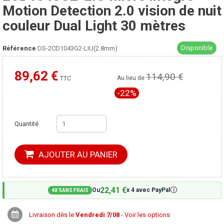
Motion Detection 2.0 vision de nuit
couleur Dual Light 30 mètres
Disponible
Référence
DS-2CD1043G2-LIU(2.8mm)
89,62 €
114,90 €
Moins cher ailleurs ?
Au lieu de
TTC
-22%
Quantité
AJOUTER AU PANIER
22,41 €
🛈
Ou
x 4 avec PayPal
4X SANS FRAIS
Livraison dès le
Vendredi 7/08
- Voir les options