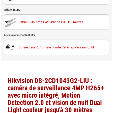
Hikvision DS-1275ZJ-S-SUS support caméra poteau
Câbles RJ45
Câble RJ45 droit Cat.6 blindé F/UTP 3 mètres
Accessoires Câble RJ45
Câble RJ45 droit Cat.6 blindé F/UTP 10 mètres
Connecteur RJ45 mâle blindé Cat.6 rapide sans outil
Câble RJ45 droit Cat.6 blindé F/UTP 20 mètres
Câble RJ45 droit Cat.6 blindé F/UTP 30 mètres
Hikvision DS-2CD1043G2-LIU :
Câble RJ45 droit Cat.6 blindé F/UTP 40 mètres 100%
caméra de surveillance 4MP H265+
cuivre
avec micro intégré, Motion
Câble RJ45 droit Cat.6 blindé F/UTP 50 mètres
Detection 2.0 et vision de nuit Dual
Light couleur jusqu'à 30 mètres