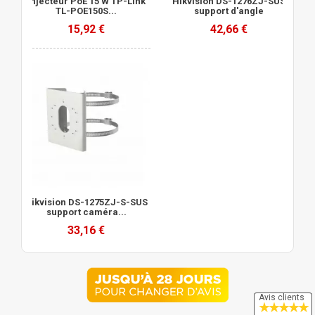
Injecteur PoE 15 W TP-Link
Hikvision DS-1276ZJ-SUS
TL-POE150S...
support d'angle
15,92 €
42,66 €
Hikvision DS-1275ZJ-S-SUS
support caméra...
33,16 €
Avis clients
★
★
★
★
★