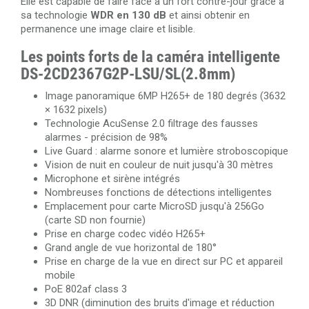
Elle est capable de faire face à un fort contre-jour grâce à
sa technologie
WDR en 130 dB
et ainsi obtenir en
permanence une image claire et lisible.
Les points forts de la caméra intelligente
DS-2CD2367G2P-LSU/SL(2.8mm)
Image panoramique 6MP H265+ de 180 degrés (3632
× 1632 pixels)
Technologie AcuSense 2.0 filtrage des fausses
alarmes - précision de 98%
Live Guard : alarme sonore et lumière stroboscopique
Vision de nuit en couleur de nuit jusqu'à 30 mètres
Microphone et sirène intégrés
Nombreuses fonctions de détections intelligentes
Emplacement pour carte MicroSD jusqu'à 256Go
(carte SD non fournie)
Prise en charge codec vidéo H265+
Grand angle de vue horizontal de 180°
Prise en charge de la vue en direct sur PC et appareil
mobile
PoE 802af class 3
3D DNR (diminution des bruits d'image et réduction