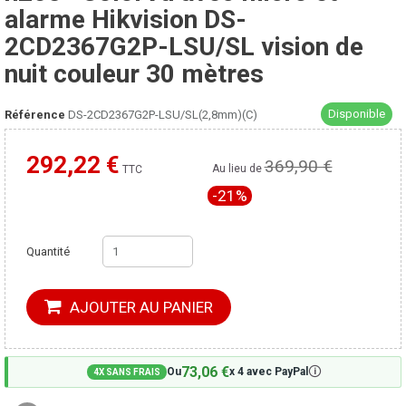
alarme Hikvision DS-
2CD2367G2P-LSU/SL vision de
nuit couleur 30 mètres
Disponible
Référence
DS-2CD2367G2P-LSU/SL(2,8mm)(C)
292,22 €
369,90 €
Moins cher ailleurs ?
Au lieu de
TTC
-21%
Quantité
AJOUTER AU PANIER
73,06 €
🛈
Ou
x 4 avec PayPal
4X SANS FRAIS