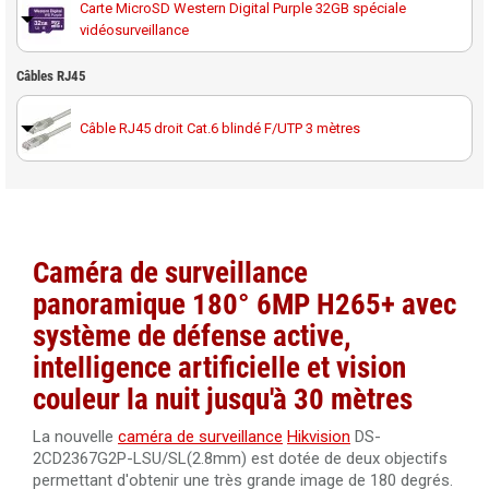
Carte MicroSD Western Digital Purple 32GB spéciale
vidéosurveillance
Carte MicroSD Western Digital Purple 64GB spéciale
Câbles RJ45
vidéosurveillance
Câble RJ45 droit Cat.6 blindé F/UTP 3 mètres
Carte MicroSD Western Digital Purple 128GB spéciale
vidéosurveillance
Câble RJ45 droit Cat.6 blindé F/UTP 10 mètres
Carte MicroSD Western Digital Purple 256GB spéciale
vidéosurveillance
Câble RJ45 droit Cat.6 blindé F/UTP 20 mètres
Caméra de surveillance
panoramique 180° 6MP H265+
avec
système de défense active,
Câble RJ45 droit Cat.6 blindé F/UTP 30 mètres
intelligence artificielle et vision
couleur la nuit
jusqu'à 30 mètres
Câble RJ45 droit Cat.6 blindé LSOH F/UTP 40 mètres
La nouvelle
caméra de surveillance
Hikvision
DS-
2CD2367G2P-LSU/SL(2.8mm) est dotée de deux objectifs
Câble RJ45 droit Cat.6 blindé F/UTP 50 mètres
permettant d'obtenir une très grande image de 180 degrés.