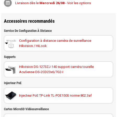
Livraison dès le
Mercredi 26/08
- Voir les options
Accessoires recommandés
Service De Configuration À Distance
Configuration à distance caméra de surveillance
Hikvision / HiLook
Supports
Hikvision DS-1273ZJ-140 support caméra tourelle
AcuSense DS-2CD23x6/7G2-I
Hikvision DS-1273ZJ-140B support avec boîte de
Injecteur PoE
dérivation caméra tourelle AcuSense DS-2CD23x6/7G2-I
Injecteur PoE TP-Link TL-POE150S norme 802.3af
Cartes MicroSD Vidéosurveillance