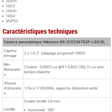
H265+
H265
H264+
H264
MJPEG
Caractéristiques techniques
Camera panoramique Hikvision DS-2CD2367G2P-LSU
/SL
Capteur
2 x 1/2.5" balayage progressif CMOS
d'image
Min.
Couleur : 0.0005 Lux @(F1.0,AGC ON), 0 Lux avec
Illuminatio
lumière blanche
n
Vitesse
d'obturatio
1/3s à 1/100,000s, supporte obturation lente
n
Double lentille 2.8 mm :
Lentille
horizontal : 180°