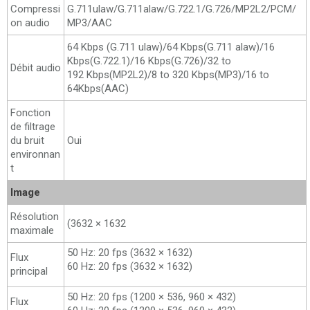
Compressi
G.711ulaw/G.711alaw/G.722.1/G.726/MP2L2/PCM/
on audio
MP3/AAC
64 Kbps (G.711 ulaw)/64 Kbps(G.711 alaw)/16
Kbps(G.722.1)/16 Kbps(G.726)/32 to
Débit audio
192 Kbps(MP2L2)/8 to 320 Kbps(MP3)/16 to
64Kbps(AAC)
Fonction
de filtrage
du bruit
Oui
environnan
t
Image
Résolution
(3632 × 1632
maximale
50 Hz: 20 fps (3632 × 1632)
Flux
60 Hz: 20 fps (3632 × 1632)
principal
50 Hz: 20 fps (1200 × 536, 960 × 432)
Flux