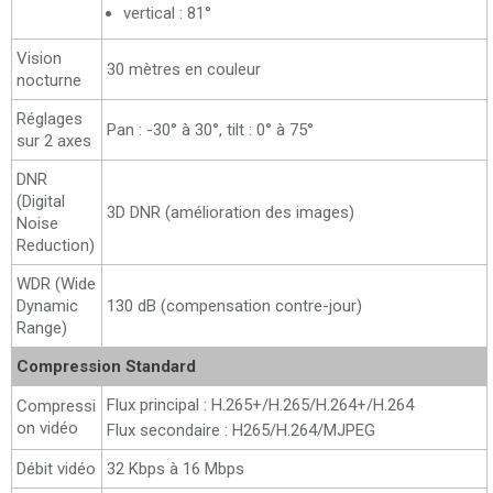
vertical : 81°
Vision
30 mètres en couleur
nocturne
Réglages
Pan : -30° à 30°, tilt : 0° à 75°
sur 2 axes
DNR
(Digital
3D DNR (amélioration des images)
Noise
Reduction)
WDR (Wide
Dynamic
130 dB (compensation contre-jour)
Range)
Compression Standard
Flux principal : H.265+/H.265/H.264+/H.264
Compressi
on vidéo
Flux secondaire : H265/H.264/MJPEG
Débit vidéo
32 Kbps à 16 Mbps