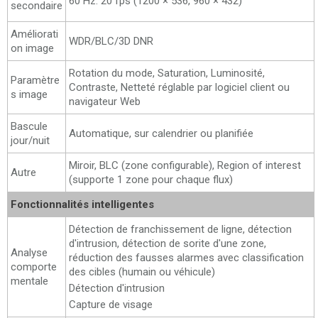
60 Hz: 20 fps (1200 × 536, 960 × 432)
secondaire
Améliorati
WDR/BLC/3D DNR
on image
Rotation du mode, Saturation, Luminosité,
Paramètre
Contraste, Netteté réglable par logiciel client ou
s image
navigateur Web
Bascule
Automatique, sur calendrier ou planifiée
jour/nuit
Miroir, BLC (zone configurable), Region of interest
Autre
(supporte 1 zone pour chaque flux)
Fonctionnalités intelligentes
Détection de franchissement de ligne, détection
d'intrusion, détection de sorite d'une zone,
Analyse
réduction des fausses alarmes avec classification
comporte
des cibles (humain ou véhicule)
mentale
Détection d'intrusion
Capture de visage