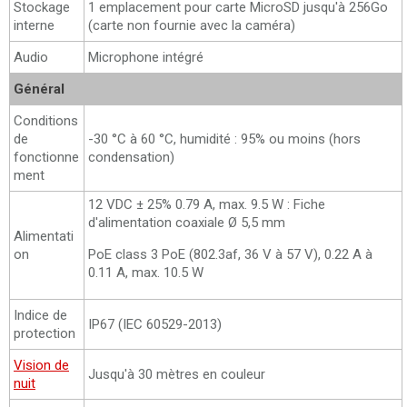
Stockage
1 emplacement pour carte MicroSD jusqu'à 256Go
interne
(carte non fournie avec la caméra)
Audio
Microphone intégré
Général
Conditions
de
-30 °C à 60 °C, humidité : 95% ou moins (hors
fonctionne
condensation)
ment
12 VDC ± 25% 0.79 A, max. 9.5 W : Fiche
d'alimentation coaxiale Ø 5,5 mm
Alimentati
on
PoE class 3 PoE (802.3af, 36 V à 57 V), 0.22 A à
0.11 A, max. 10.5 W
Indice de
IP67 (IEC 60529-2013)
protection
Vision de
Jusqu'à 30 mètres en couleur
nuit