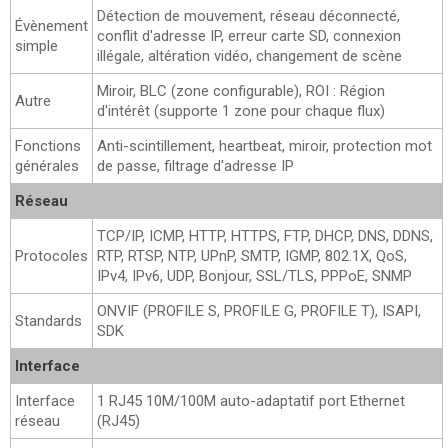
Détection de mouvement, réseau déconnecté,
Évènement
conflit d'adresse IP, erreur carte SD, connexion
simple
illégale, altération vidéo, changement de scène
Miroir, BLC (zone configurable), ROI : Région
Autre
d'intérêt (supporte 1 zone pour chaque flux)
Fonctions
Anti-scintillement, heartbeat, miroir, protection mot
générales
de passe, filtrage d'adresse IP
Réseau
TCP/IP, ICMP, HTTP, HTTPS, FTP, DHCP, DNS, DDNS,
Protocoles
RTP, RTSP, NTP, UPnP, SMTP, IGMP, 802.1X, QoS,
IPv4, IPv6, UDP, Bonjour, SSL/TLS, PPPoE, SNMP
ONVIF (PROFILE S, PROFILE G, PROFILE T), ISAPI,
Standards
SDK
Interface
Interface
1 RJ45 10M/100M auto-adaptatif port Ethernet
réseau
(RJ45)